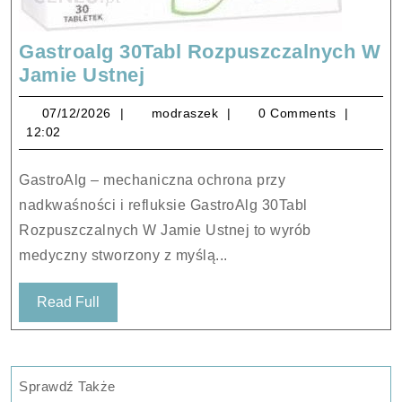
Gastroalg 30Tabl Rozpuszczalnych W
Gastroalg
Jamie Ustnej
30Tabl
07/12/2026
modraszek
07/12/2026
modraszek
0 Comments
Rozpuszczalnych
12:02
W
Jamie
GastroAlg – mechaniczna ochrona przy
Ustnej
nadkwaśności i refluksie GastroAlg 30Tabl
Rozpuszczalnych W Jamie Ustnej to wyrób
medyczny stworzony z myślą...
Read
Read Full
Full
Sprawdź Także