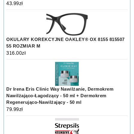
43.99
zł
OKULARY KOREKCYJNE OAKLEY® OX 8155 815507
55 ROZMIAR M
316.00
zł
Dr Irena Eris Clinic Way Nawilżanie, Dermokrem
Nawilżająco-Łagodzący - 50 ml + Dermokrem
Regenerująco-Nawilżający - 50 ml
79.99
zł