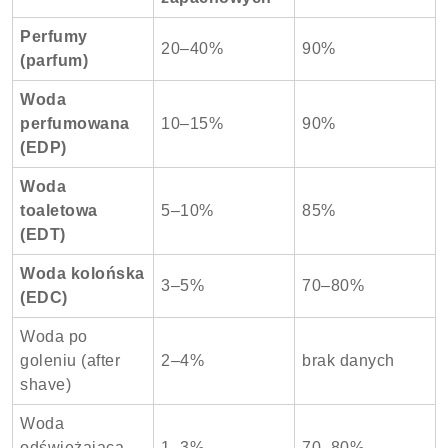
Perfumy
20–40%
90%
(parfum)
Woda
perfumowana
10–15%
90%
(EDP)
Woda
toaletowa
5–10%
85%
(EDT)
Woda kolońska
3–5%
70–80%
(EDC)
Woda po
goleniu (after
2–4%
brak danych
shave)
Woda
odświeżająca
1–3%
70–80%