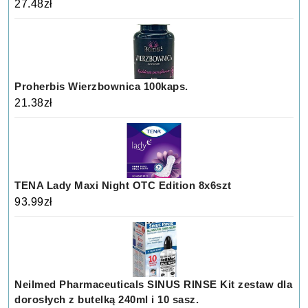
27.48
zł
Proherbis Wierzbownica 100kaps.
21.38
zł
TENA Lady Maxi Night OTC Edition 8x6szt
93.99
zł
Neilmed Pharmaceuticals SINUS RINSE Kit zestaw dla
dorosłych z butelką 240ml i 10 sasz.