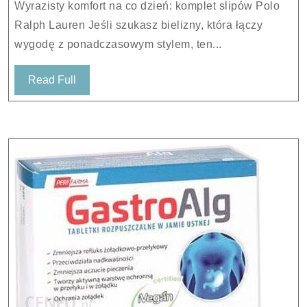
Wyrazisty komfort na co dzień: komplet slipów Polo
par
Ralph Lauren Jeśli szukasz bielizny, która łączy
slipów
wygodę z ponadczasowym stylem, ten...
714835884
Czarny
Read
Read Full
Full