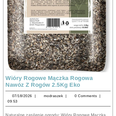
Wióry Rogowe Mączka Rogowa
Wióry
Nawóz Z Rogów 2.5Kg Eko
Rogowe
07/18/2026
modraszek
07/18/2026
modraszek
0 Comments
Mączka
09:53
Rogowa
Nawóz
Naturalne zasilenie ogrodu: Wióry Rogowe Mączka