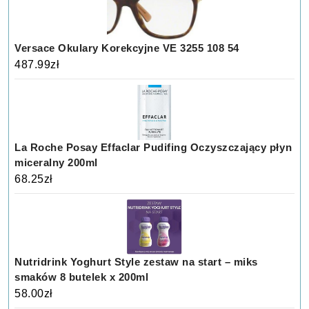
Versace Okulary Korekcyjne VE 3255 108 54
487.99
zł
La Roche Posay Effaclar Pudifing Oczyszczający płyn
miceralny 200ml
68.25
zł
Nutridrink Yoghurt Style zestaw na start – miks
smaków 8 butelek x 200ml
58.00
zł