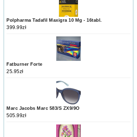
Polpharma Tadafil Maxigra 10 Mg - 16tabl.
399.99
zł
Fatburner Forte
25.95
zł
Marc Jacobs Marc 583/S ZX9/9O
505.99
zł