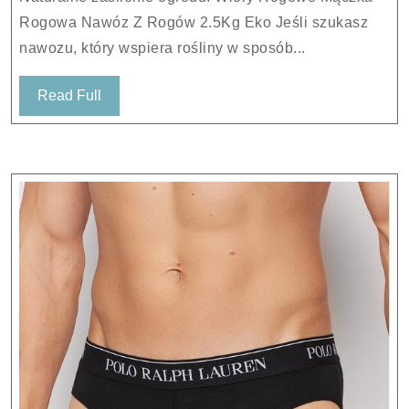
Z
Rogowa Nawóz Z Rogów 2.5Kg Eko Jeśli szukasz
Rogów
nawozu, który wspiera rośliny w sposób...
2.5Kg
Eko
Read
Read Full
Full