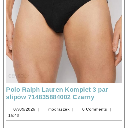
Polo Ralph Lauren Komplet 3 par
Polo
slipów 714835884002 Czarny
Ralph
07/09/2026
modraszek
07/09/2026
modraszek
0 Comments
Lauren
16:40
Komplet
3