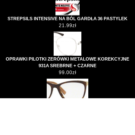
STREPSILS INTENSIVE NA BÓL GARDŁA 36 PASTYLEK
21.99
zł
OPRAWKI PILOTKI ZERÓWKI METALOWE KOREKCYJNE
931A SREBRNE + CZARNE
99.00
zł
Versace Okulary Korekcyjne VE 3255 108 54
487.99
zł
Hospital WordPress Theme
przemekjanus.pl ©