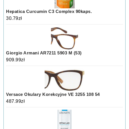
Hepatica Curcumin C3 Complex 90kaps.
30.79
zł
Giorgio Armani AR7211 5903 M (53)
909.99
zł
Versace Okulary Korekcyjne VE 3255 108 54
487.99
zł