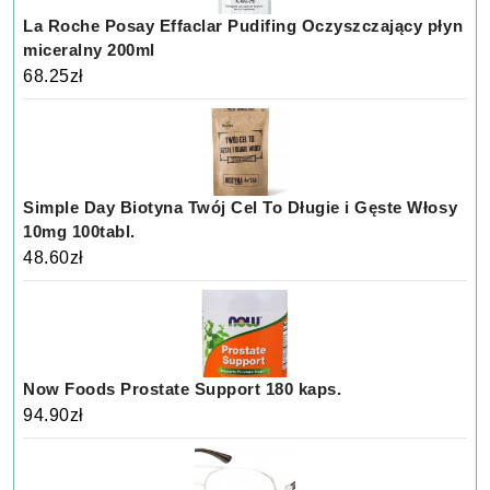
La Roche Posay Effaclar Pudifing Oczyszczający płyn
miceralny 200ml
68.25
zł
Simple Day Biotyna Twój Cel To Długie i Gęste Włosy
10mg 100tabl.
48.60
zł
Now Foods Prostate Support 180 kaps.
94.90
zł