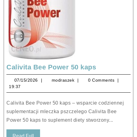
Calivita
Calivita Bee Power 50 kaps
Bee
07/15/2026
modraszek
07/15/2026
modraszek
0 Comments
Power
19:37
50
kaps
Calivita Bee Power 50 kaps – wsparcie codziennej
suplementacji mleczka pszczelego Calivita Bee
Power 50 kaps to suplement diety stworzony...
Read
Read Full