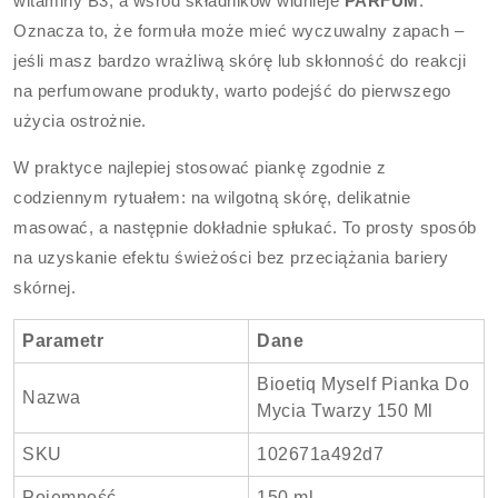
witaminy B3, a wśród składników widnieje
PARFUM
.
Oznacza to, że formuła może mieć wyczuwalny zapach –
jeśli masz bardzo wrażliwą skórę lub skłonność do reakcji
na perfumowane produkty, warto podejść do pierwszego
użycia ostrożnie.
W praktyce najlepiej stosować piankę zgodnie z
codziennym rytuałem: na wilgotną skórę, delikatnie
masować, a następnie dokładnie spłukać. To prosty sposób
na uzyskanie efektu świeżości bez przeciążania bariery
skórnej.
Parametr
Dane
Bioetiq Myself Pianka Do
Nazwa
Mycia Twarzy 150 Ml
SKU
102671a492d7
Pojemność
150 ml