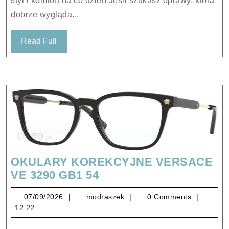
styl i komfort na co dzień Jeśli szukasz oprawy, która
2AZ1O1
dobrze wygląda...
53-
18-
Read
Read Full
145
Full
OKULARY KOREKCYJNE VERSACE
OKULARY
VE 3290 GB1 54
KOREKCYJNE
07/09/2026
modraszek
07/09/2026
modraszek
0 Comments
VERSACE
12:22
VE
3290