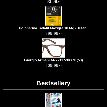
93.99
zł
Polpharma Tadafil Maxigra 10 Mg - 16tabl.
399.99
zł
Giorgio Armani AR7211 5903 M (53)
909.99
zł
Bestsellery