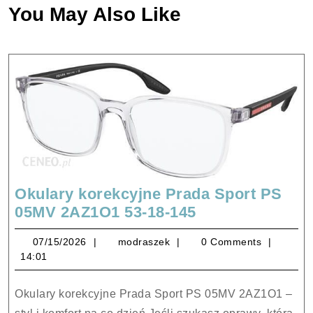
You May Also Like
Okulary korekcyjne Prada Sport PS
Okulary
05MV 2AZ1O1 53-18-145
korekcyjne
07/15/2026
modraszek
07/15/2026
modraszek
0 Comments
Prada
14:01
Sport
PS
Okulary korekcyjne Prada Sport PS 05MV 2AZ1O1 –
05MV