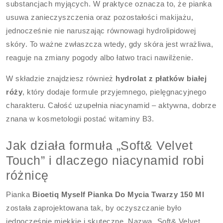
substancjach myjących. W praktyce oznacza to, że pianka
usuwa zanieczyszczenia oraz pozostałości makijażu,
jednocześnie nie naruszając równowagi hydrolipidowej
skóry. To ważne zwłaszcza wtedy, gdy skóra jest wrażliwa,
reaguje na zmiany pogody albo łatwo traci nawilżenie.
W składzie znajdziesz również
hydrolat z płatków białej
róży
, który dodaje formule przyjemnego, pielęgnacyjnego
charakteru. Całość uzupełnia niacynamid – aktywna, dobrze
znana w kosmetologii postać witaminy B3.
Jak działa formuła „Soft& Velvet
Touch” i dlaczego niacynamid robi
różnicę
Pianka
Bioetiq Myself Pianka Do Mycia Twarzy 150 Ml
została zaprojektowana tak, by oczyszczanie było
jednocześnie miękkie i skuteczne. Nazwa „Soft& Velvet