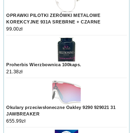
OPRAWKI PILOTKI ZERÓWKI METALOWE
KOREKCYJNE 931A SREBRNE + CZARNE
99.00
zł
Proherbis Wierzbownica 100kaps.
21.38
zł
Okulary przeciwsłoneczne Oakley 9290 929021 31
JAWBREAKER
655.99
zł