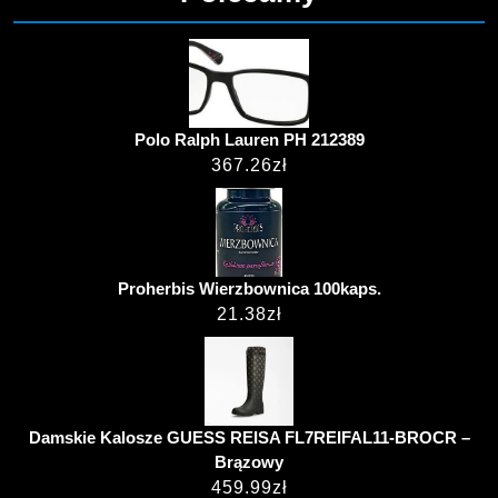
Polo Ralph Lauren PH 212389
367.26
zł
Proherbis Wierzbownica 100kaps.
21.38
zł
Damskie Kalosze GUESS REISA FL7REIFAL11-BROCR –
Brązowy
459.99
zł