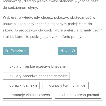
równowagę, dlatego pianka może stanowić wygodną bazę
do codziennej rutyny.
Wybieraj ją wtedy, gdy chcesz połączyć skuteczność w
usuwaniu zanieczyszczeń z łagodnym podejściem do
skóry. To propozycja dla osób, które preferują formuły „soft”
i takie, które nie podkręcają dyskomfortu po myciu.
Nawigacja
Previous post:
Next post:
Previous
Next
wpisu
okulary męskie przeciwsłoneczne
okulary przeciwsloneczne damskie
oprawki damskie
oprawki tommy hilfiger
promocje vision express
vision express poznań