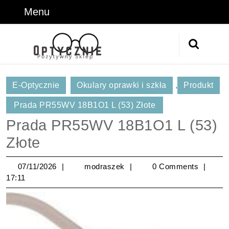
Skip
Menu
Menu
to
content
Skip
Search
to
for:
Content
E-Optycznie
Okulary oprawki i szkła
,
Produkt
Prada PR55WV 18B1O1 L (53) Złote
Prada PR55WV 18B1O1 L (53)
Złote
07/11/2026
modraszek
07/11/2026
modraszek
0 Comments
17:11