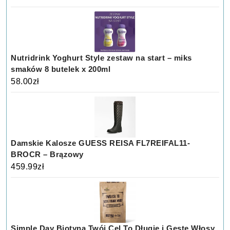
Nutridrink Yoghurt Style zestaw na start – miks
smaków 8 butelek x 200ml
58.00
zł
Damskie Kalosze GUESS REISA FL7REIFAL11-
BROCR – Brązowy
459.99
zł
Simple Day Biotyna Twój Cel To Długie i Gęste Włosy