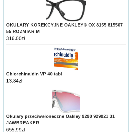
OKULARY KOREKCYJNE OAKLEY® OX 8155 815507
55 ROZMIAR M
316.00
zł
Chlorchinaldin VP 40 tabl
13.84
zł
Okulary przeciwsłoneczne Oakley 9290 929021 31
JAWBREAKER
655.99
zł