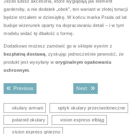
Jeżeli lubisz akcesoria, które wyglądają jak element
garderoby, a nie dodatek „obok”, ten wariant w złotej tonacji
będzie strzałem w dziesiątkę. W końcu marka Prada od lat
buduje wizerunek oparty na dopracowaniu detali – i w tym
modelu widać tę dbałość o formę.
Dodatkowo możesz zamówić go w sklepie eyerim z
bezpłatną dostawą
, zyskując jednocześnie pewność, że
produkt jest wysyłany w
oryginalnym opakowaniu
ochronnym
.
Nawigacja
Previous post:
Next post:
Previous
Next
wpisu
okulary armani
optyk okulary przeciwsłoneczne
polaroid okulary
vision express elbląg
vision express gniezno