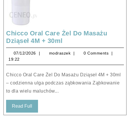
Chicco Oral Care Żel Do Masażu
Chicco
Dziąseł 4M + 30ml
Oral
07/12/2026
modraszek
07/12/2026
modraszek
0 Comments
Care
19:22
Żel
Do
Chicco Oral Care Żel Do Masażu Dziąseł 4M + 30ml
Masażu
– codzienna ulga podczas ząbkowania Ząbkowanie
Dziąseł
to dla wielu maluchów...
4M
+
Read
Read Full
30ml
Full