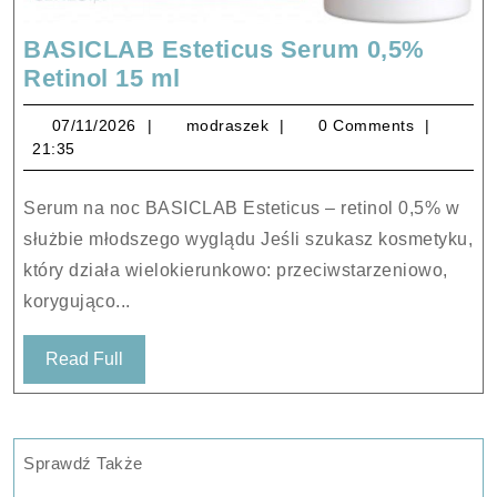
BASICLAB Esteticus Serum 0,5%
BASICLAB
Retinol 15 ml
Esteticus
07/11/2026
modraszek
07/11/2026
modraszek
0 Comments
Serum
21:35
0,5%
Retinol
Serum na noc BASICLAB Esteticus – retinol 0,5% w
15
służbie młodszego wyglądu Jeśli szukasz kosmetyku,
ml
który działa wielokierunkowo: przeciwstarzeniowo,
korygująco...
Read
Read Full
Full
Sprawdź Także