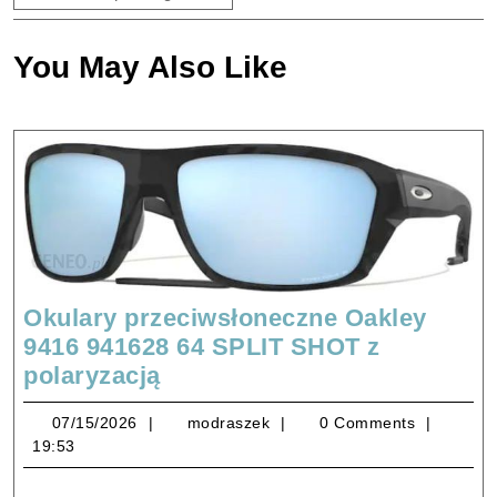
You May Also Like
Okulary przeciwsłoneczne Oakley
9416 941628 64 SPLIT SHOT z
Okulary
polaryzacją
przeciwsłoneczne
07/15/2026
modraszek
07/15/2026
modraszek
0 Comments
Oakley
19:53
9416
941628