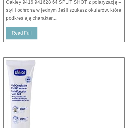
Oakley 9416 941628 64 SPLIT SHOT z polaryzacją –
64
styl i ochrona w jednym Jeśli szukasz okularów, które
SPLIT
podkreślają charakter,...
SHOT
z
Read
Read Full
polaryzacją
Full