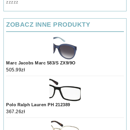
zzzzz
ZOBACZ INNE PRODUKTY
Marc Jacobs Marc 583/S ZX9/9O
505.99
zł
Polo Ralph Lauren PH 212389
367.26
zł