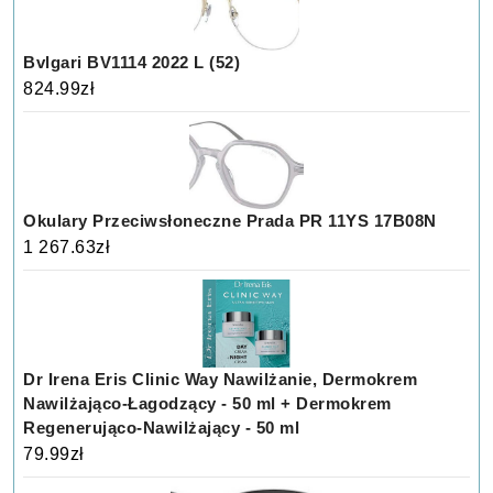
Bvlgari BV1114 2022 L (52)
824.99
zł
Okulary Przeciwsłoneczne Prada PR 11YS 17B08N
1 267.63
zł
Dr Irena Eris Clinic Way Nawilżanie, Dermokrem
Nawilżająco-Łagodzący - 50 ml + Dermokrem
Regenerująco-Nawilżający - 50 ml
79.99
zł