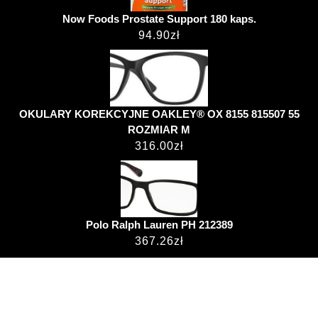
Now Foods Prostate Support 180 kaps.
94.90
zł
OKULARY KOREKCYJNE OAKLEY® OX 8155 815507 55
ROZMIAR M
316.00
zł
Polo Ralph Lauren PH 212389
367.26
zł
Hospital WordPress Theme
przemekjanus.pl ©
2022