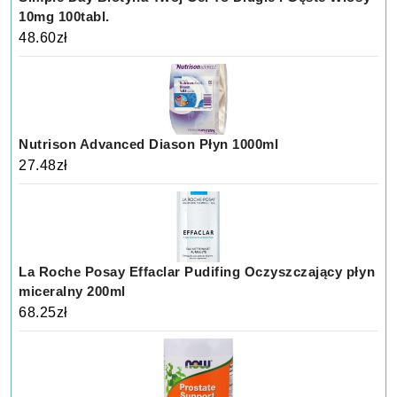
10mg 100tabl.
48.60
zł
Nutrison Advanced Diason Płyn 1000ml
27.48
zł
La Roche Posay Effaclar Pudifing Oczyszczający płyn
miceralny 200ml
68.25
zł