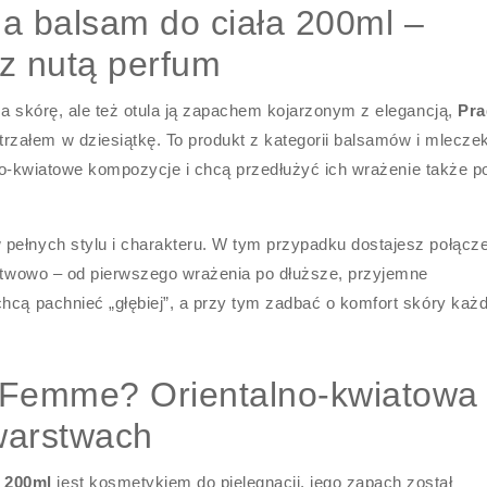
 balsam do ciała 200ml –
z nutą perfum
ża skórę, ale też otula ją zapachem kojarzonym z elegancją,
Pra
trzałem w dziesiątkę. To produkt z kategorii balsamów i mlecze
alno-kwiatowe kompozycje i chcą przedłużyć ich wrażenie także p
pełnych stylu i charakteru. W tym przypadku dostajesz połącz
arstwowo – od pierwszego wrażenia po dłuższe, przyjemne
chcą pachnieć „głębiej”, a przy tym zadbać o komfort skóry każ
 Femme? Orientalno-kwiatowa
warstwach
 200ml
jest kosmetykiem do pielęgnacji, jego zapach został