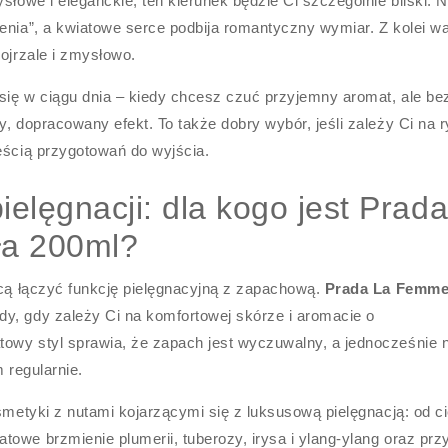
słowe i eleganckie, ten kierunek będzie Ci szczególnie bliski. 
enia”, a kwiatowe serce podbija romantyczny wymiar. Z kolei wan
dojrzale i zmysłowo.
się w ciągu dnia – kiedy chcesz czuć przyjemny aromat, ale be
, dopracowany efekt. To także dobry wybór, jeśli zależy Ci na r
ęścią przygotowań do wyjścia.
elęgnacji: dla kogo jest Prad
ła 200ml?
hcą łączyć funkcję pielęgnacyjną z zapachową.
Prada La Femm
dy, gdy zależy Ci na komfortowej skórze i aromacie o
owy styl sprawia, że zapach jest wyczuwalny, a jednocześnie n
 regularnie.
osmetyki z nutami kojarzącymi się z luksusową pielęgnacją: od c
owe brzmienie plumerii, tuberozy, irysa i ylang-ylang oraz pr