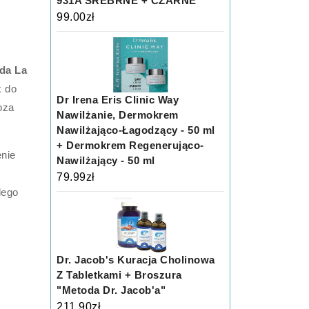
931A SREBRNE + CZARNE
99.00
zł
da La
k do
Dr Irena Eris Clinic Way
oza
Nawilżanie, Dermokrem
Nawilżająco-Łagodzący - 50 ml
+ Dermokrem Regenerująco-
enie
Nawilżający - 50 ml
79.99
zł
dego
Dr. Jacob's Kuracja Cholinowa
Z Tabletkami + Broszura
"Metoda Dr. Jacob'a"
211.90
zł