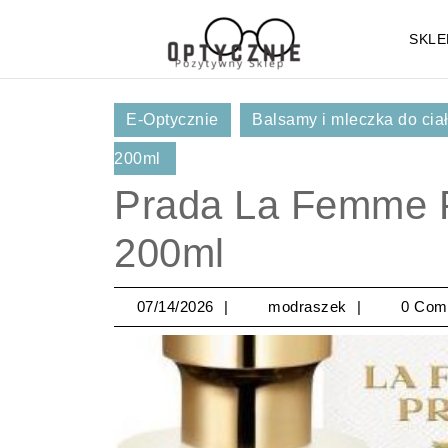
Skip
to
SKLE
content
Skip
to
E-Optycznie
Balsamy i mleczka do cia
Content
200ml
Prada La Femme P
200ml
07/14/2026
modraszek
07/14/2026
modraszek
0 Com