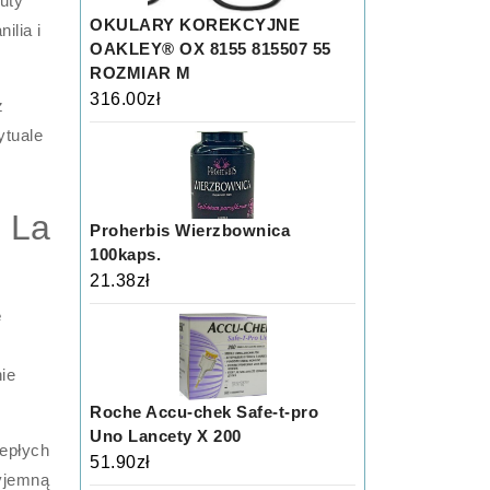
Nuty
OKULARY KOREKCYJNE
ilia i
OAKLEY® OX 8155 815507 55
ROZMIAR M
316.00
zł
z
ytuale
a La
Proherbis Wierzbownica
100kaps.
21.38
zł
e
ie
Roche Accu-chek Safe-t-pro
Uno Lancety X 200
iepłych
51.90
zł
zyjemną