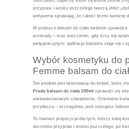
Jeśli lubisz zapachy, które są jednocześnie zmy
przypraw i wosku pszczelego tworzą efekt „otul
wetyweria sprawiają, że całość brzmi bardziej 
W praktyce balsam do ciała świetnie sprawdza 
przesady – oraz wieczorem, gdy liczy się spójny
pielęgnacyjnym: aplikacja balsamu staje się cz
Wybór kosmetyku do pi
Femme balsam do cia
Ten produkt jest skierowany do kobiet, które c
Prada balsam do ciała 200ml
sprawdzi się wte
wielowarstwowym charakterze. Orientalno-kwiat
przytłacza – szczególnie, jeśli stosujesz balsam
To również propozycja dla tych, którzy lubią k
akcentów przypraw i wosku pszczelego, po kwiat