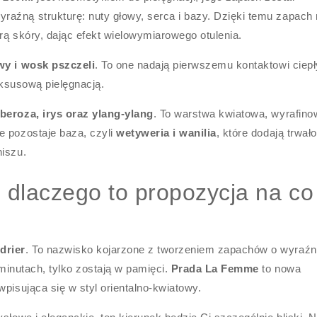
aźną strukturę: nuty głowy, serca i bazy. Dzięki temu zapach n
rą skóry, dając efekt wielowymiarowego otulenia.
wy i wosk pszczeli
. To one nadają pierwszemu kontaktowi ciepł
luksusową pielęgnacją.
uberoza, irys oraz ylang-ylang
. To warstwa kwiatowa, wyrafino
e pozostaje baza, czyli
wetyweria i wanilia
, które dodają trwało
niszu.
i dlaczego to propozycja na co
drier
. To nazwisko kojarzone z tworzeniem zapachów o wyraź
 minutach, tylko zostają w pamięci.
Prada La Femme
to nowa
 wpisująca się w styl orientalno-kwiatowy.