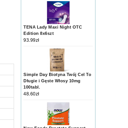
TENA Lady Maxi Night OTC
Edition 8x6szt
93.99
zł
Simple Day Biotyna Twój Cel To
Długie i Gęste Włosy 10mg
100tabl.
48.60
zł