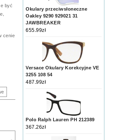
że być
Okulary przeciwsłoneczne
e,
Oakley 9290 929021 31
JAWBREAKER
655.99
zł
w cenie
Versace Okulary Korekcyjne VE
3255 108 54
487.99
zł
we
Polo Ralph Lauren PH 212389
367.26
zł