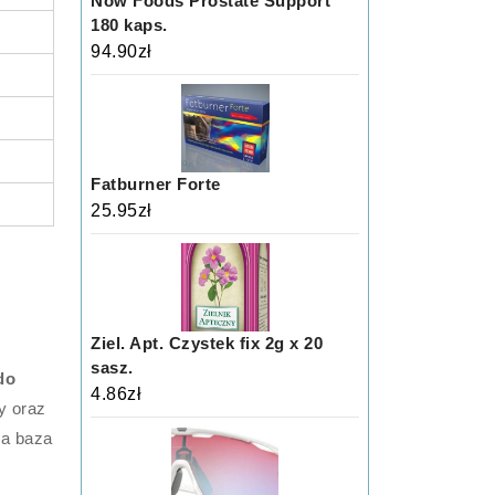
Now Foods Prostate Support
180 kaps.
94.90
zł
Fatburner Forte
25.95
zł
Ziel. Apt. Czystek fix 2g x 20
sasz.
do
4.86
zł
y oraz
ka baza