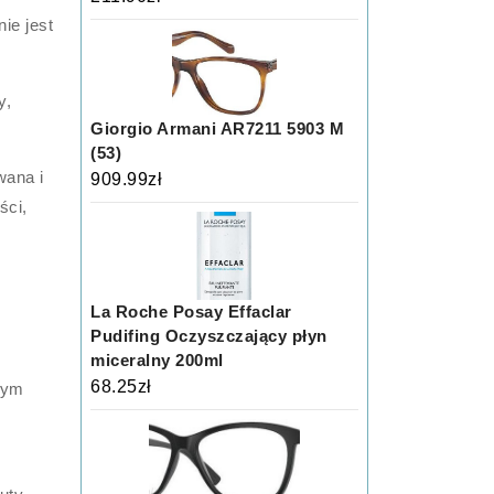
ie jest
y,
Giorgio Armani AR7211 5903 M
(53)
wana i
909.99
zł
ści,
La Roche Posay Effaclar
Pudifing Oczyszczający płyn
miceralny 200ml
68.25
zł
nym