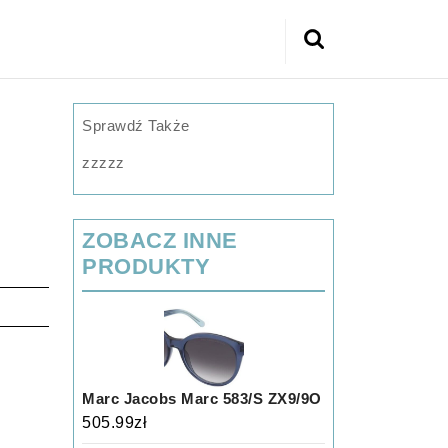
Search
for:
Sprawdź Także
zzzzz
ZOBACZ INNE
PRODUKTY
Marc Jacobs Marc 583/S ZX9/9O
505.99
zł