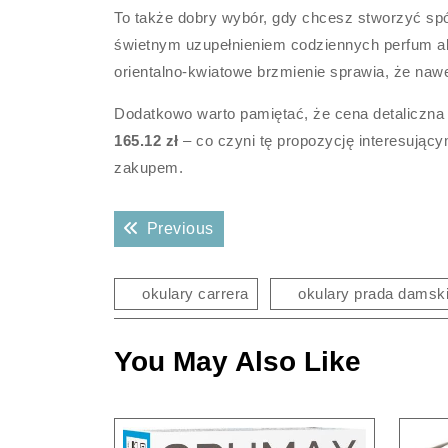
To także dobry wybór, gdy chcesz stworzyć sp
świetnym uzupełnieniem codziennych perfum 
orientalno-kwiatowe brzmienie sprawia, że nawe
Dodatkowo warto pamiętać, że cena detaliczna
165.12 zł
– co czyni tę propozycję interesując
zakupem.
Nawigacja
Previous post:
Previous
wpisu
okulary carrera
okulary prada damsk
You May Also Like