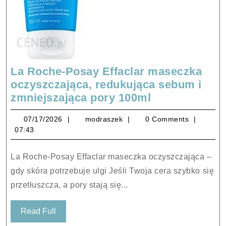
La Roche-Posay Effaclar maseczka
oczyszczająca, redukująca sebum i
La
zmniejszająca pory 100ml
Roche-
07/17/2026
modraszek
07/17/2026
modraszek
0 Comments
Posay
07:43
Effaclar
maseczka
La Roche-Posay Effaclar maseczka oczyszczająca –
oczyszczająca
gdy skóra potrzebuje ulgi Jeśli Twoja cera szybko się
redukująca
przetłuszcza, a pory stają się...
sebum
i
Read
Read Full
zmniejszając
Full