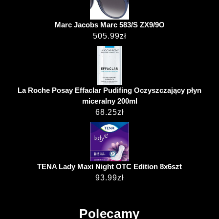
Marc Jacobs Marc 583/S ZX9/9O
505.99
zł
La Roche Posay Effaclar Pudifing Oczyszczający płyn
miceralny 200ml
68.25
zł
TENA Lady Maxi Night OTC Edition 8x6szt
93.99
zł
Polecamy