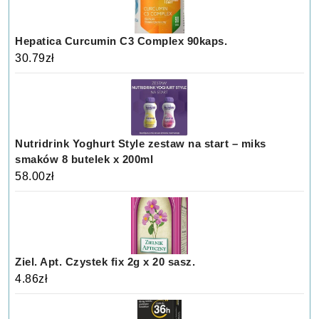
Hepatica Curcumin C3 Complex 90kaps.
30.79
zł
Nutridrink Yoghurt Style zestaw na start – miks
smaków 8 butelek x 200ml
58.00
zł
Ziel. Apt. Czystek fix 2g x 20 sasz.
4.86
zł