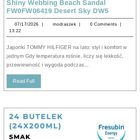
Shiny Webbing Beach Sandal
Japonki
FW0FW06419 Desert Sky DW5
TOMMY
07/17/2026
modraszek
07/17/2026
modraszek
0 Comments
HILFIGE
13:22
–
Tommy
Japonki TOMMY HILFIGER na lato: styl i komfort w
Shiny
jednym Gdy temperatura rośnie, liczy się lekkość,
Webbing
przewiewność i wygoda podczas...
Beach
Sandal
Read
Read Full
FW0FW0
Full
Desert
Sky
DW5