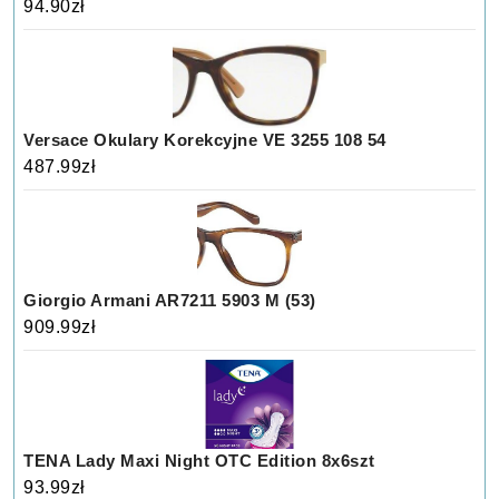
94.90
zł
Versace Okulary Korekcyjne VE 3255 108 54
487.99
zł
Giorgio Armani AR7211 5903 M (53)
909.99
zł
TENA Lady Maxi Night OTC Edition 8x6szt
93.99
zł