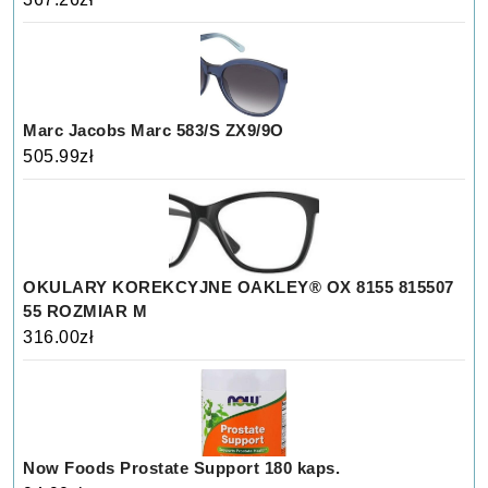
Marc Jacobs Marc 583/S ZX9/9O
505.99
zł
OKULARY KOREKCYJNE OAKLEY® OX 8155 815507
55 ROZMIAR M
316.00
zł
Now Foods Prostate Support 180 kaps.