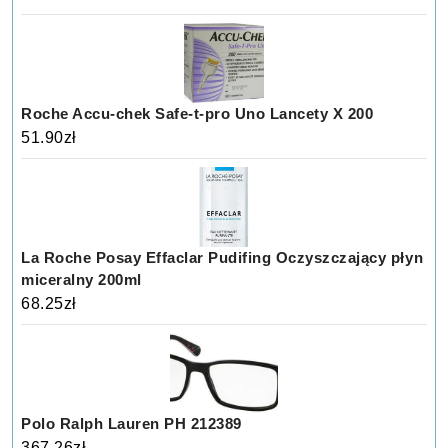
Roche Accu-chek Safe-t-pro Uno Lancety X 200
51.90
zł
La Roche Posay Effaclar Pudifing Oczyszczający płyn
miceralny 200ml
68.25
zł
Polo Ralph Lauren PH 212389
367.26
zł