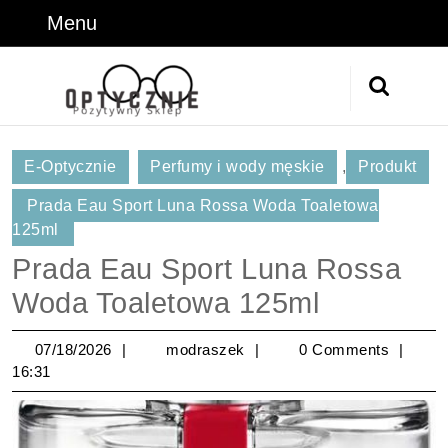
Skip
Menu
Menu
to
content
Skip
Search
to
for:
Content
E-Optycznie
Perfumy i wody męskie
,
Produkt
Prada Eau Sport Luna Rossa Woda Toaletowa
125ml
Prada Eau Sport Luna Rossa
Woda Toaletowa 125ml
07/18/2026
modraszek
07/18/2026
modraszek
0 Comments
16:31