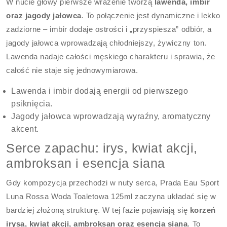
W nucie głowy pierwsze wrażenie tworzą
lawenda, imbir
oraz jagody jałowca
. To połączenie jest dynamiczne i lekko
zadziorne – imbir dodaje ostrości i „przyspiesza” odbiór, a
jagody jałowca wprowadzają chłodniejszy, żywiczny ton.
Lawenda nadaje całości męskiego charakteru i sprawia, że
całość nie staje się jednowymiarowa.
Lawenda i imbir dodają energii od pierwszego
psiknięcia.
Jagody jałowca wprowadzają wyraźny, aromatyczny
akcent.
Serce zapachu: irys, kwiat akcji,
ambroksan i esencja siana
Gdy kompozycja przechodzi w nuty serca, Prada Eau Sport
Luna Rossa Woda Toaletowa 125ml zaczyna układać się w
bardziej złożoną strukturę. W tej fazie pojawiają się
korzeń
irysa, kwiat akcji, ambroksan oraz esencja siana
. To