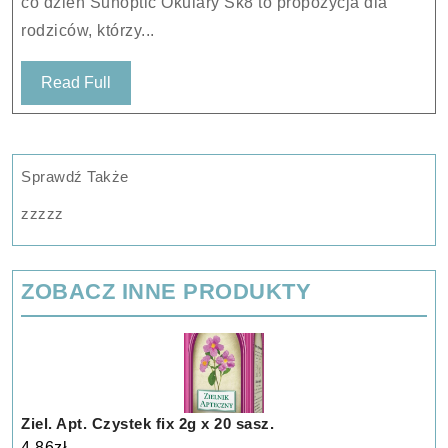
co dzień Sunoptic Okulary Sk8 to propozycja dla
rodziców, którzy...
Read
Read Full
Full
Sprawdź Także
zzzzz
ZOBACZ INNE PRODUKTY
Ziel. Apt. Czystek fix 2g x 20 sasz.
4.86
zł