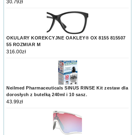
30.79
zł
OKULARY KOREKCYJNE OAKLEY® OX 8155 815507
55 ROZMIAR M
316.00
zł
Neilmed Pharmaceuticals SINUS RINSE Kit zestaw dla
dorosłych z butelką 240ml i 10 sasz.
43.99
zł