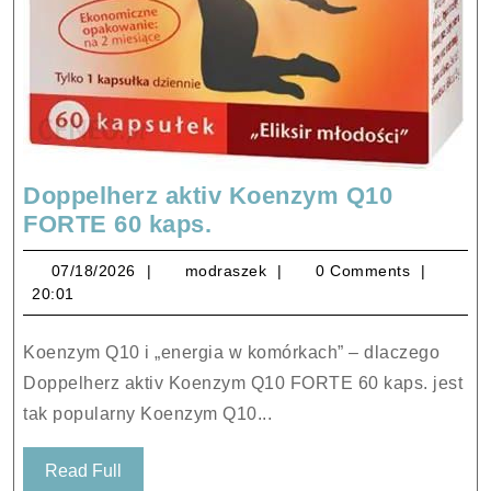
Doppelherz aktiv Koenzym Q10
Doppelherz
FORTE 60 kaps.
aktiv
07/18/2026
modraszek
07/18/2026
modraszek
0 Comments
Koenzym
20:01
Q10
FORTE
Koenzym Q10 i „energia w komórkach” – dlaczego
60
Doppelherz aktiv Koenzym Q10 FORTE 60 kaps. jest
kaps.
tak popularny Koenzym Q10...
Read
Read Full