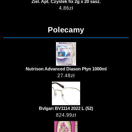
Ziel. Apt. Czystek fix 2g x 20 sasz.
4.86
zł
Polecamy
Nutrison Advanced Diason Płyn 1000ml
27.48
zł
Bvlgari BV1114 2022 L (52)
824.99
zł