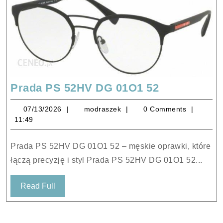
Prada
Prada PS 52HV DG 01O1 52
PS
07/13/2026
modraszek
07/13/2026
modraszek
0 Comments
52HV
11:49
DG
01O1
Prada PS 52HV DG 01O1 52 – męskie oprawki, które
52
łączą precyzję i styl Prada PS 52HV DG 01O1 52...
Read
Read Full
Full