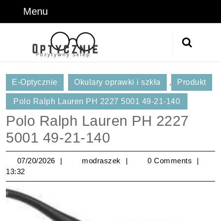
Skip
Menu
Menu
to
content
Skip
Search
to
for:
Content
E-Optycznie
Okulary oprawki i szkła
,
Produkt
Polo Ralph Lauren PH 2227 5001 49-21-140
Polo Ralph Lauren PH 2227
5001 49-21-140
07/20/2026
modraszek
07/20/2026
modraszek
0 Comments
13:32