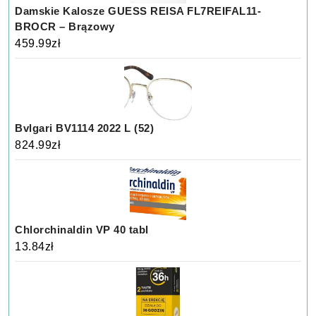
Damskie Kalosze GUESS REISA FL7REIFAL11-
BROCR – Brązowy
459.99
zł
Bvlgari BV1114 2022 L (52)
824.99
zł
Chlorchinaldin VP 40 tabl
13.84
zł