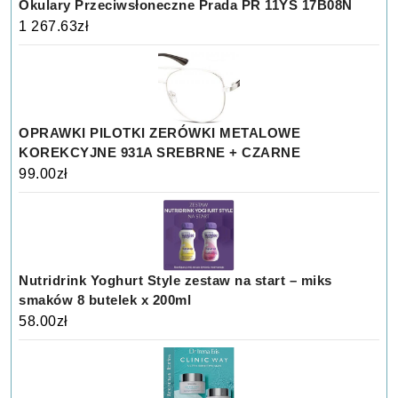
Okulary Przeciwsłoneczne Prada PR 11YS 17B08N
1 267.63
zł
OPRAWKI PILOTKI ZERÓWKI METALOWE
KOREKCYJNE 931A SREBRNE + CZARNE
99.00
zł
Nutridrink Yoghurt Style zestaw na start – miks
smaków 8 butelek x 200ml
58.00
zł