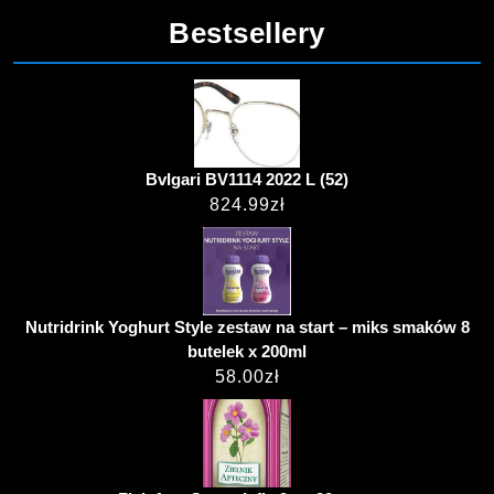
Bestsellery
Bvlgari BV1114 2022 L (52)
824.99
zł
Nutridrink Yoghurt Style zestaw na start – miks smaków 8
butelek x 200ml
58.00
zł