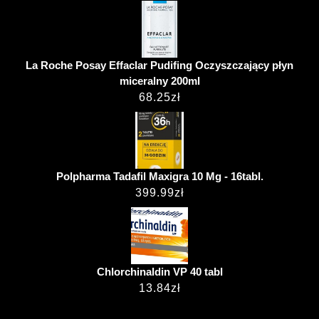
La Roche Posay Effaclar Pudifing Oczyszczający płyn
miceralny 200ml
68.25
zł
Polpharma Tadafil Maxigra 10 Mg - 16tabl.
399.99
zł
Chlorchinaldin VP 40 tabl
13.84
zł