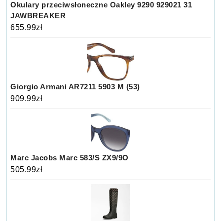
Okulary przeciwsłoneczne Oakley 9290 929021 31
JAWBREAKER
655.99
zł
Giorgio Armani AR7211 5903 M (53)
909.99
zł
Marc Jacobs Marc 583/S ZX9/9O
505.99
zł