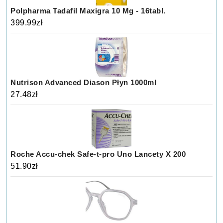
Polpharma Tadafil Maxigra 10 Mg - 16tabl.
399.99
zł
Nutrison Advanced Diason Płyn 1000ml
27.48
zł
Roche Accu-chek Safe-t-pro Uno Lancety X 200
51.90
zł