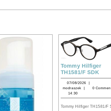
Tommy Hilfiger
Tom
TH1581/F SDK
Hilf
07/08/2026
07/08/2026
TH1
modraszek
modraszek
0 Commen
SDK
14:30
Tommy Hilfiger TH1581/F SDK