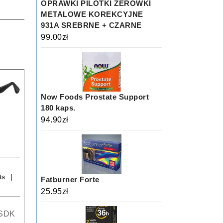
OPRAWKI PILOTKI ZERÓWKI
METALOWE KOREKCYJNE
931A SREBRNE + CZARNE
99.00
zł
Now Foods Prostate Support
180 kaps.
94.90
zł
my
iger
581/F
ts
Fatburner Forte
25.95
zł