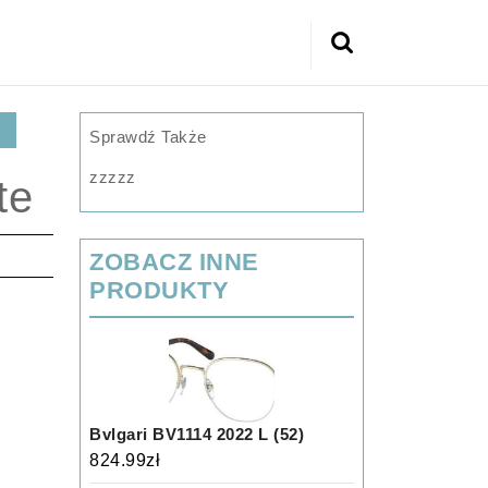
Search
for:
Sprawdź Także
zzzzz
te
ZOBACZ INNE
PRODUKTY
Bvlgari BV1114 2022 L (52)
824.99
zł