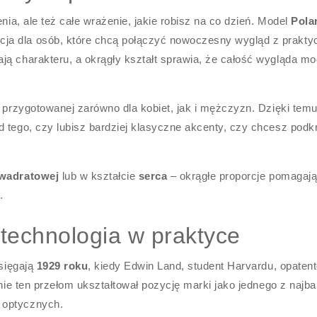
enia, ale też całe wrażenie, jakie robisz na co dzień. Model
Pola
cja dla osób, które chcą połączyć nowoczesny wygląd z prakt
ą charakteru, a okrągły kształt sprawia, że całość wygląda mod
 przygotowanej zarówno dla kobiet, jak i mężczyzn. Dzięki temu 
 tego, czy lubisz bardziej klasyczne akcenty, czy chcesz podkr
wadratowej
lub w kształcie
serca
– okrągłe proporcje pomagaj
.
 technologia w praktyce
 sięgają
1929 roku
, kiedy Edwin Land, student Harvardu, opaten
śnie ten przełom ukształtował pozycję marki jako jednego z najba
 optycznych.