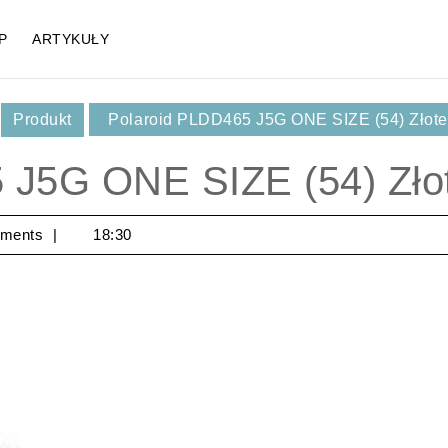
P
ARTYKUŁY
,
Produkt
Polaroid PLDD465 J5G ONE SIZE (54) Złote
 J5G ONE SIZE (54) Zło
ments
18:30