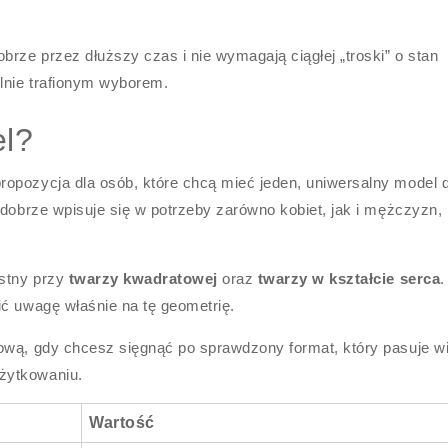
brze przez dłuższy czas i nie wymagają ciągłej „troski” o stan
lnie trafionym wyborem.
el?
opozycja dla osób, które chcą mieć jeden, uniwersalny model 
 dobrze wpisuje się w potrzeby zarówno kobiet, jak i mężczyzn, 
ystny przy
twarzy kwadratowej
oraz
twarzy w kształcie serca
.
ić uwagę właśnie na tę geometrię.
ową, gdy chcesz sięgnąć po sprawdzony format, który pasuje wi
żytkowaniu.
Wartość