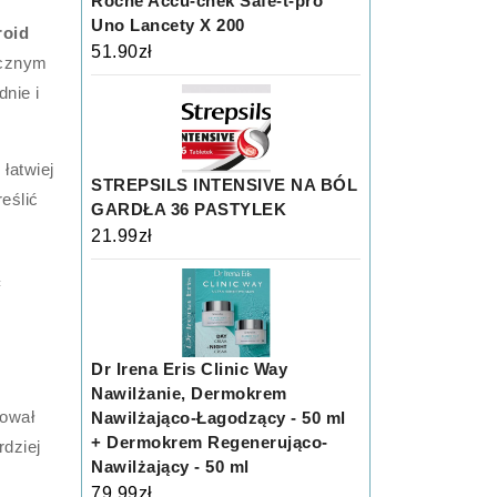
Roche Accu-chek Safe-t-pro
Uno Lancety X 200
roid
51.90
zł
ycznym
nie i
łatwiej
STREPSILS INTENSIVE NA BÓL
eślić
GARDŁA 36 PASTYLEK
21.99
zł
ą
Dr Irena Eris Clinic Way
Nawilżanie, Dermokrem
tował
Nawilżająco-Łagodzący - 50 ml
+ Dermokrem Regenerująco-
rdziej
Nawilżający - 50 ml
79.99
zł