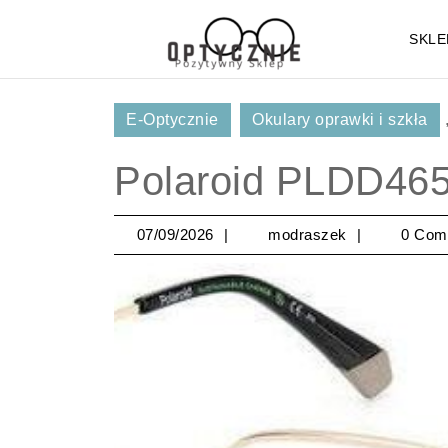
Skip
to
SKLE
content
Skip
to
E-Optycznie
Okulary oprawki i szkła
Content
Polaroid PLDD465
07/09/2026
modraszek
07/09/2026
modraszek
0 Com