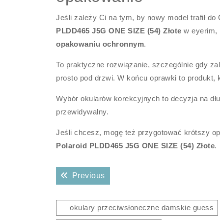
Jeśli zależy Ci na tym, by nowy model trafił d
PLDD465 J5G ONE SIZE (54) Złote
w eyerim,
opakowaniu ochronnym
.
To praktyczne rozwiązanie, szczególnie gdy za
prosto pod drzwi. W końcu oprawki to produkt,
Wybór okularów korekcyjnych to decyzja na dłuż
przewidywalny.
Jeśli chcesz, mogę też przygotować krótszy opis
Polaroid PLDD465 J5G ONE SIZE (54) Złote
.
Nawigacja
Previous post:
Previous
wpisu
okulary przeciwsłoneczne damskie guess