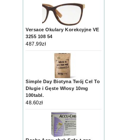
Versace Okulary Korekcyjne VE
3255 108 54
487.99
zł
Simple Day Biotyna Twój Cel To
Długie i Gęste Włosy 10mg
100tabl.
48.60
zł