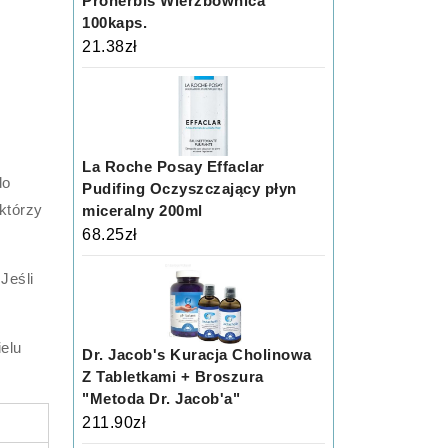
Proherbis Wierzbownica
100kaps.
21.38
zł
La Roche Posay Effaclar
do
Pudifing Oczyszczający płyn
którzy
miceralny 200ml
68.25
zł
 Jeśli
elu
Dr. Jacob's Kuracja Cholinowa
Z Tabletkami + Broszura
"Metoda Dr. Jacob'a"
211.90
zł