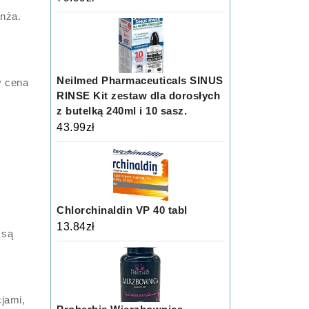
anża.
Neilmed Pharmaceuticals SINUS
y cena
RINSE Kit zestaw dla dorosłych
z butelką 240ml i 10 sasz.
43.99
zł
Chlorchinaldin VP 40 tabl
13.84
zł
 są
cjami,