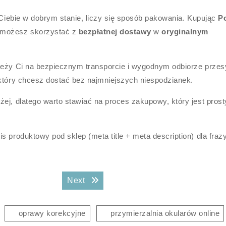
o Ciebie w dobrym stanie, liczy się sposób pakowania. Kupując
Po
 możesz skorzystać z
bezpłatnej dostawy
w
oryginalnym
leży Ci na bezpiecznym transporcie i wygodnym odbiorze przesy
 który chcesz dostać bez najmniejszych niespodzianek.
ej, dlatego warto stawiać na proces zakupowy, który jest prosty
 produktowy pod sklep (meta title + meta description) dla frazy
Next post:
Next
oprawy korekcyjne
przymierzalnia okularów online