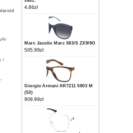
sasz.
4.86
zł
laroid
łki
Marc Jacobs Marc 583/S ZX9/9O
505.99
zł
 i
:
Giorgio Armani AR7211 5903 M
(53)
909.99
zł