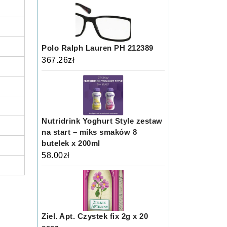
Polo Ralph Lauren PH 212389
367.26
zł
Nutridrink Yoghurt Style zestaw
na start – miks smaków 8
butelek x 200ml
58.00
zł
Ziel. Apt. Czystek fix 2g x 20