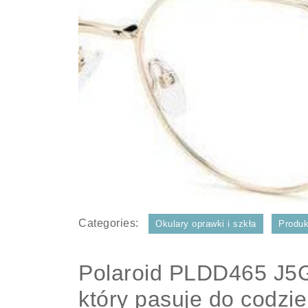
Categories:
Okulary oprawki i szkła
Produk
Polaroid PLDD465 J5G 
który pasuje do codzi