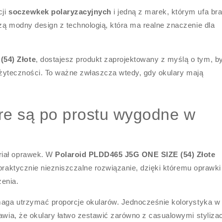
cji
soczewkek polaryzacyjnych
i jedną z marek, którym ufa br
zą modny design z technologią, która ma realne znaczenie dla
54) Złote
, dostajesz produkt zaprojektowany z myślą o tym, b
i użyteczności. To ważne zwłaszcza wtedy, gdy okulary mają
re są po prostu wygodne w
riał oprawek. W
Polaroid PLDD465 J5G ONE SIZE (54) Złote
o praktycznie niezniszczalne rozwiązanie, dzięki któremu oprawki
enia.
omaga utrzymać proporcje okularów. Jednocześnie kolorystyka w
rawia, że okulary łatwo zestawić zarówno z casualowymi styliza