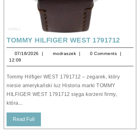
TOM
TOMMY HILFIGER WEST 1791712
HILF
07/18/2026
modraszek
07/18/2026
modraszek
0 Comments
WES
12:09
17917
Tommy Hilfiger WEST 1791712 – zegarek, który
niesie amerykański luz Historia marki TOMMY
HILFIGER WEST 1791712 sięga korzeni firmy,
która...
Read
Read Full
Full