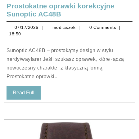
Prostokatne oprawki korekcyjne
Prostokatne
Sunoptic AC48B
oprawki
07/17/2026
modraszek
07/17/2026
modraszek
0 Comments
korekcyjne
18:50
Sunoptic
AC48B
Sunoptic AC48B – prostokątny design w stylu
nerdy/wayfarer Jeśli szukasz oprawek, które łączą
nowoczesny charakter z klasyczną formą,
Prostokatne oprawki...
Read
Read Full
Full