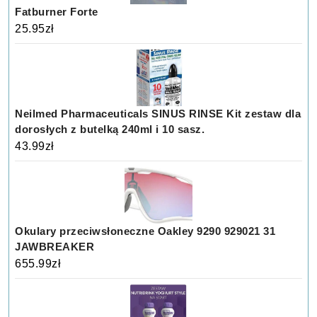
Fatburner Forte
25.95
zł
Neilmed Pharmaceuticals SINUS RINSE Kit zestaw dla
dorosłych z butelką 240ml i 10 sasz.
43.99
zł
Okulary przeciwsłoneczne Oakley 9290 929021 31
JAWBREAKER
655.99
zł