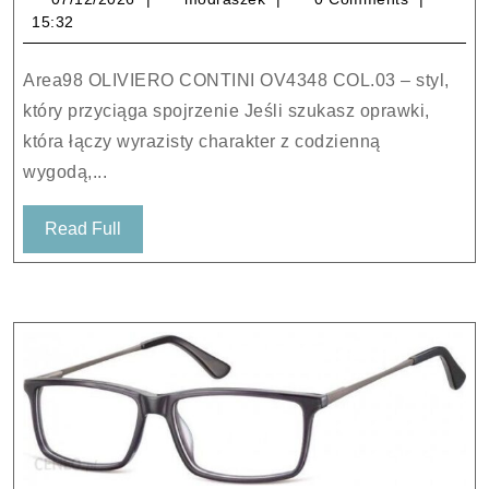
CONTINI
15:32
OV4348
COL.03
Area98 OLIVIERO CONTINI OV4348 COL.03 – styl,
który przyciąga spojrzenie Jeśli szukasz oprawki,
która łączy wyrazisty charakter z codzienną
wygodą,...
Read
Read Full
Full