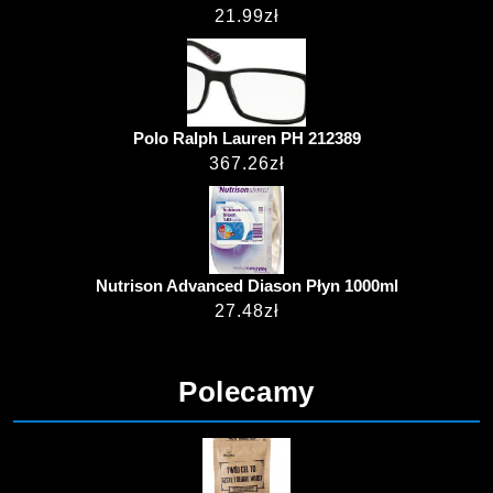
21.99
zł
Polo Ralph Lauren PH 212389
367.26
zł
Nutrison Advanced Diason Płyn 1000ml
27.48
zł
Polecamy