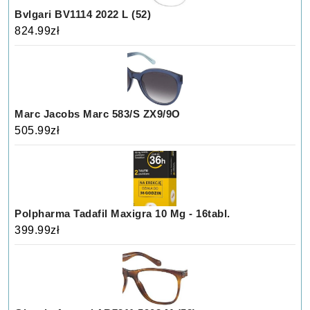
Bvlgari BV1114 2022 L (52)
824.99
zł
Marc Jacobs Marc 583/S ZX9/9O
505.99
zł
Polpharma Tadafil Maxigra 10 Mg - 16tabl.
399.99
zł