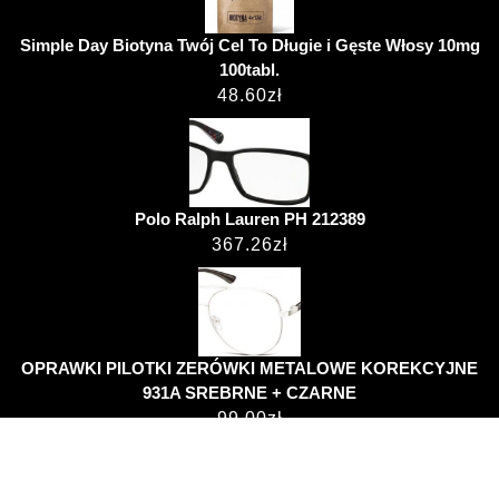
Simple Day Biotyna Twój Cel To Długie i Gęste Włosy 10mg
100tabl.
48.60
zł
Polo Ralph Lauren PH 212389
367.26
zł
OPRAWKI PILOTKI ZERÓWKI METALOWE KOREKCYJNE
931A SREBRNE + CZARNE
99.00
zł
Hospital WordPress Theme
przemekjanus.pl ©