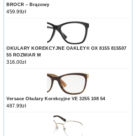
BROCR – Brązowy
459.99
zł
OKULARY KOREKCYJNE OAKLEY® OX 8155 815507
55 ROZMIAR M
316.00
zł
Versace Okulary Korekcyjne VE 3255 108 54
487.99
zł