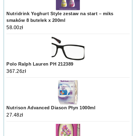
Nutridrink Yoghurt Style zestaw na start – miks
smaków 8 butelek x 200ml
58.00
zł
Polo Ralph Lauren PH 212389
367.26
zł
Nutrison Advanced Diason Płyn 1000ml
27.48
zł