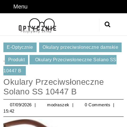
Skip
Menu
Menu
to
content
Skip
Search
to
for:
Content
E-Optycznie
Okulary przeciwsłoneczne damskie
,
Produkt
Okulary Przeciwsłoneczne Solano SS
10447 B
Okulary Przeciwsłoneczne
Solano SS 10447 B
07/09/2026
modraszek
07/09/2026
modraszek
0 Comments
15:42