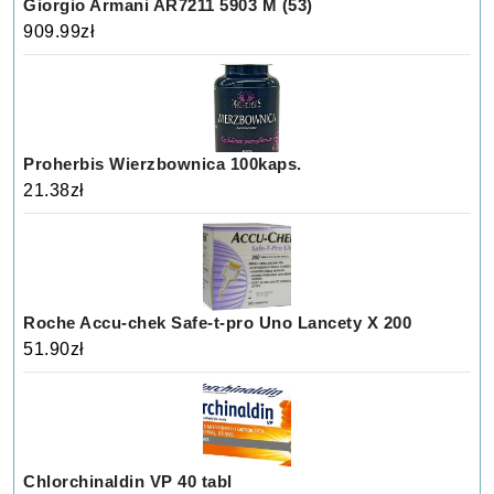
Giorgio Armani AR7211 5903 M (53)
909.99
zł
Proherbis Wierzbownica 100kaps.
21.38
zł
Roche Accu-chek Safe-t-pro Uno Lancety X 200
51.90
zł
Chlorchinaldin VP 40 tabl