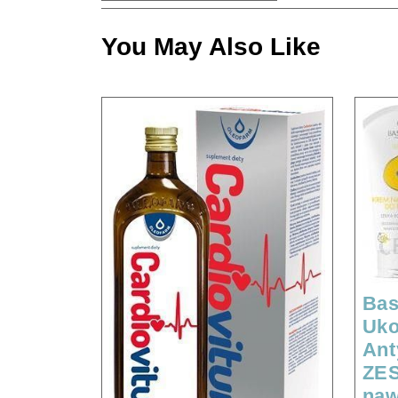
You May Also Like
Bas
Uko
Ant
ZE
naw