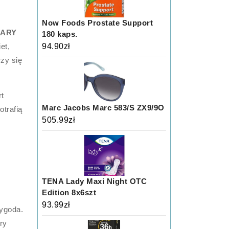
Now Foods Prostate Support
ARY
180 kaps.
et,
94.90
zł
rzy się
rt
Marc Jacobs Marc 583/S ZX9/9O
trafią
505.99
zł
TENA Lady Maxi Night OTC
Edition 8x6szt
93.99
zł
wygoda.
óry