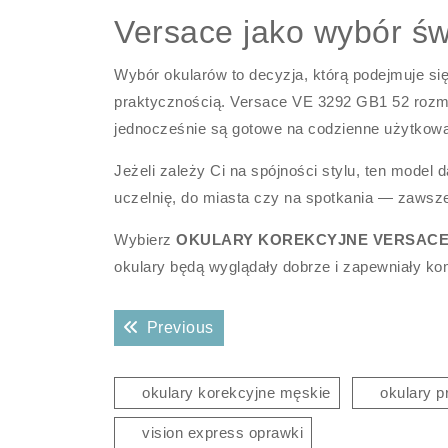
Versace jako wybór ś
Wybór okularów to decyzja, którą podejmuje się
praktycznością. Versace VE 3292 GB1 52 rozmia
jednocześnie są gotowe na codzienne użytkowa
Jeżeli zależy Ci na spójności stylu, ten model 
uczelnię, do miasta czy na spotkania — zawsze 
Wybierz
OKULARY KOREKCYJNE VERSACE V
okulary będą wyglądały dobrze i zapewniały kom
Nawigacja
Previous post:
Previous
wpisu
okulary korekcyjne męskie
okulary 
vision express oprawki