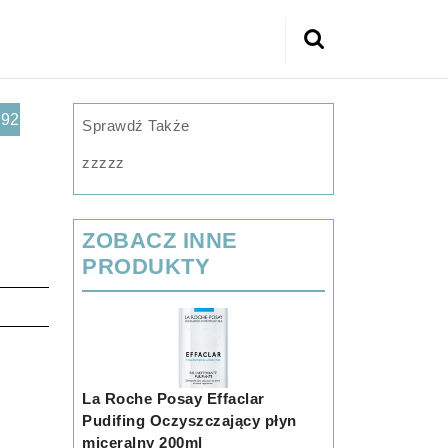
Search
for:
92
Sprawdź Także
zzzzz
ZOBACZ INNE
PRODUKTY
La Roche Posay Effaclar
Pudifing Oczyszczający płyn
miceralny 200ml