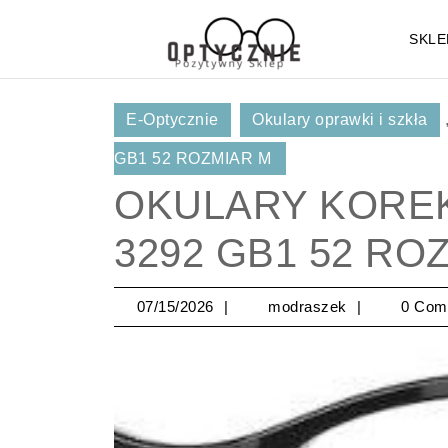
Skip
to
SKLE
content
Skip
to
E-Optycznie
Okulary oprawki i szkła
Content
GB1 52 ROZMIAR M
OKULARY KORE
3292 GB1 52 RO
07/15/2026
modraszek
07/15/2026
modraszek
0 Com