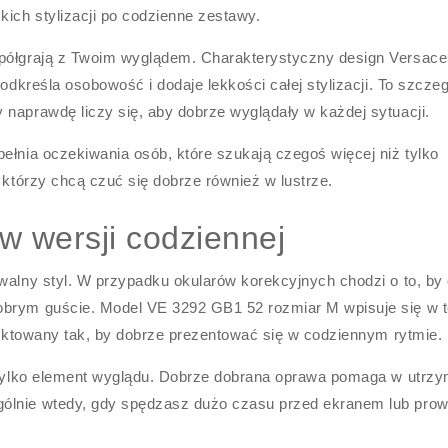
ich stylizacji po codzienne zestawy.
spółgrają z Twoim wyglądem. Charakterystyczny design Versace
podkreśla osobowość i dodaje lekkości całej stylizacji. To szczeg
 naprawdę liczy się, aby dobrze wyglądały w każdej sytuacji.
ełnia oczekiwania osób, które szukają czegoś więcej niż tylko
 którzy chcą czuć się dobrze również w lustrze.
w wersji codziennej
walny styl. W przypadku okularów korekcyjnych chodzi o to, by 
obrym guście. Model VE 3292 GB1 52 rozmiar M wpisuje się w 
ojektowany tak, by dobrze prezentować się w codziennym rytmie.
e tylko element wyglądu. Dobrze dobrana oprawa pomaga w utrz
gólnie wtedy, gdy spędzasz dużo czasu przed ekranem lub pro