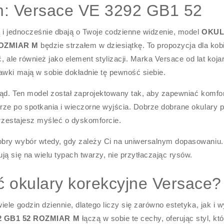
ym: Versace VE 3292 GB1 52
ą i jednocześnie dbają o Twoje codzienne widzenie, model
OKUL
ROZMIAR M
będzie strzałem w dziesiątkę. To propozycja dla kobi
ć, ale również jako element stylizacji. Marka Versace od lat koja
awki mają w sobie dokładnie tę pewność siebie.
ląd. Ten model został zaprojektowany tak, aby zapewniać komfo
ze po spotkania i wieczorne wyjścia. Dobrze dobrane okulary po
 przestajesz myśleć o dyskomforcie.
bry wybór wtedy, gdy zależy Ci na uniwersalnym dopasowaniu.
ą się na wielu typach twarzy, nie przytłaczając rysów.
 okulary korekcyjne Versace?
ele godzin dziennie, dlatego liczy się zarówno estetyka, jak i 
 GB1 52 ROZMIAR M
łączą w sobie te cechy, oferując styl, kt