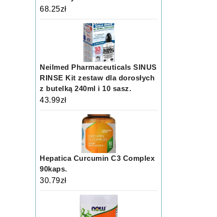
68.25
zł
Neilmed Pharmaceuticals SINUS
RINSE Kit zestaw dla dorosłych
z butelką 240ml i 10 sasz.
43.99
zł
Hepatica Curcumin C3 Complex
90kaps.
30.79
zł