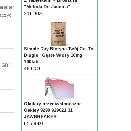
Z Tabletkami + Broszura
"Metoda Dr. Jacob'a"
arakter
211.90
zł
łączyć
Simple Day Biotyna Twój Cel To
Długie i Gęste Włosy 10mg
100tabl.
 GB1
48.60
zł
Okulary przeciwsłoneczne
Oakley 9290 929021 31
JAWBREAKER
655.99
zł