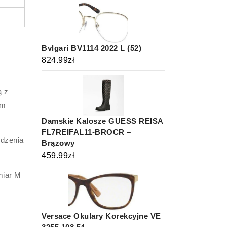
Bvlgari BV1114 2022 L (52)
824.99
zł
ą z
im
Damskie Kalosze GUESS REISA
FL7REIFAL11-BROCR –
idzenia
Brązowy
459.99
zł
miar M
Versace Okulary Korekcyjne VE