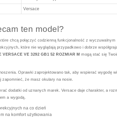
Versace
ecam ten model?
 które chcą połączyć codzienną funkcjonalność z wyczuwalnym
ekcyjnych, które nie wyglądają przypadkowo i dobrze współgraj
VERSACE VE 3292 GB1 52 ROZMIAR M
mogą stać się Two
 noszenia. Oprawki zaprojektowano tak, aby wspierać wygodę w
j zapomnieć, że masz okulary na nosie.
bierać dodatki od uznanych marek. Versace daje charakter, a roz
iem a wygodą.
orekcyjnych na co dzień
iem na komfort użytkowania