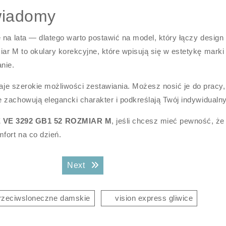
wiadomy
 na lata — dlatego warto postawić na model, który łączy design
r M to okulary korekcyjne, które wpisują się w estetykę marki 
nie.
daje szerokie możliwości zestawiania. Możesz nosić je do pracy,
zachowują elegancki charakter i podkreślają Twój indywidualny 
E 3292 GB1 52 ROZMIAR M
, jeśli chcesz mieć pewność, że
fort na co dzień.
Next post:
Next
przeciwsloneczne damskie
vision express gliwice