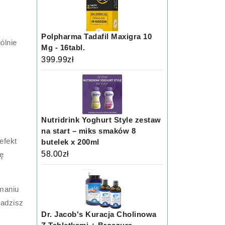
Polpharma Tadafil Maxigra 10
ólnie
Mg - 16tabl.
399.99
zł
Nutridrink Yoghurt Style zestaw
na start – miks smaków 8
efekt
butelek x 200ml
58.00
zł
tę
ymaniu
wadzisz
Dr. Jacob's Kuracja Cholinowa