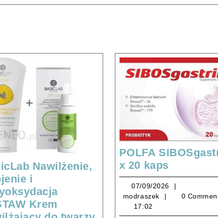
POLFA SIBOSgastr
POLFA
x 20 kaps
icLab Nawilżenie,
SIBOSgas
jenie i
07/09/2026
07/09/2026
x
yoksydacja
modraszek
modraszek
0 Commen
20
STAW Krem
17:02
kaps
ilżający do twarzy