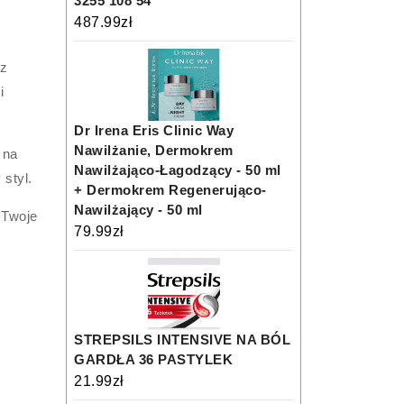
3255 108 54
487.99
zł
 z
i
Dr Irena Eris Clinic Way
Nawilżanie, Dermokrem
 na
Nawilżająco-Łagodzący - 50 ml
styl.
+ Dermokrem Regenerująco-
Nawilżający - 50 ml
 Twoje
79.99
zł
STREPSILS INTENSIVE NA BÓL
GARDŁA 36 PASTYLEK
21.99
zł