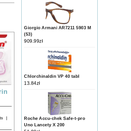
Giorgio Armani AR7211 5903 M
(53)
909.99
zł
Chlorchinaldin VP 40 tabl
13.84
zł
in
trin
ts
Roche Accu-chek Safe-t-pro
Uno Lancety X 200