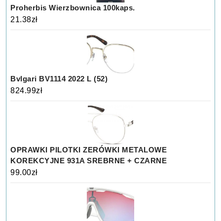
Proherbis Wierzbownica 100kaps.
21.38
zł
Bvlgari BV1114 2022 L (52)
824.99
zł
OPRAWKI PILOTKI ZERÓWKI METALOWE
KOREKCYJNE 931A SREBRNE + CZARNE
99.00
zł