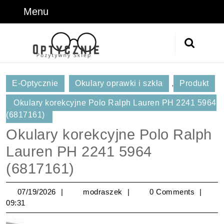
Skip
Menu
Menu
to
content
Skip
Search
to
for:
Content
E-Optycznie
Okulary oprawki i szkła
,
Produkt
Okulary korekcyjne Polo Ralph Lauren PH 2241 5964
(6817161)
Okulary korekcyjne Polo Ralph
Lauren PH 2241 5964
(6817161)
07/19/2026
modraszek
07/19/2026
modraszek
0 Comments
09:31