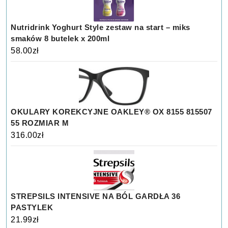
Nutridrink Yoghurt Style zestaw na start – miks
smaków 8 butelek x 200ml
58.00
zł
OKULARY KOREKCYJNE OAKLEY® OX 8155 815507
55 ROZMIAR M
316.00
zł
STREPSILS INTENSIVE NA BÓL GARDŁA 36
PASTYLEK
21.99
zł