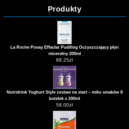
Produkty
La Roche Posay Effaclar Pudifing Oczyszczający płyn
miceralny 200ml
68.25
zł
Nutridrink Yoghurt Style zestaw na start – miks smaków 8
butelek x 200ml
58.00
zł