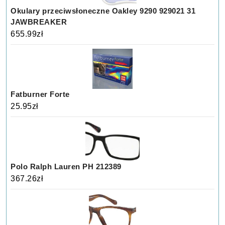
Okulary przeciwsłoneczne Oakley 9290 929021 31
JAWBREAKER
655.99
zł
Fatburner Forte
25.95
zł
Polo Ralph Lauren PH 212389
367.26
zł