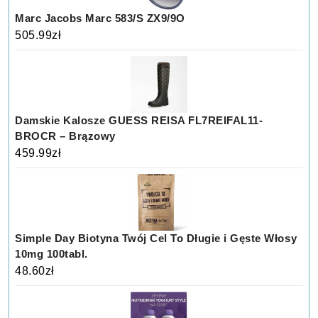
Marc Jacobs Marc 583/S ZX9/9O
505.99
zł
Damskie Kalosze GUESS REISA FL7REIFAL11-
BROCR – Brązowy
459.99
zł
Simple Day Biotyna Twój Cel To Długie i Gęste Włosy
10mg 100tabl.
48.60
zł