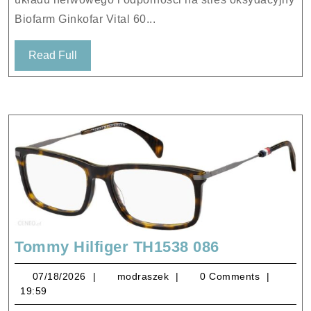
Biofarm Ginkofar Vital 60...
Read
Read Full
Full
Tommy
Tommy Hilfiger TH1538 086
Hilfiger
07/18/2026
modraszek
07/18/2026
modraszek
0 Comments
TH1538
19:59
086