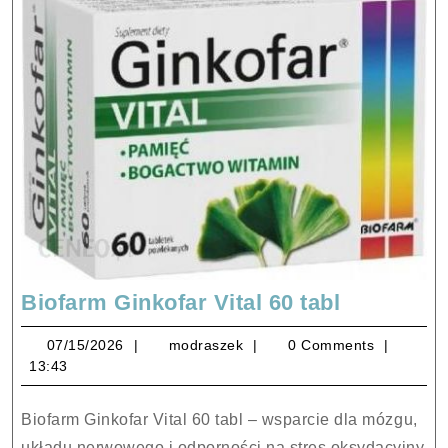
Biofarm
Biofarm Ginkofar Vital 60 tabl
Ginkofar
07/15/2026
modraszek
07/15/2026
modraszek
0 Comments
Vital
13:43
60
tabl
Biofarm Ginkofar Vital 60 tabl – wsparcie dla mózgu,
układu nerwowego i odporności na stres oksydacyjny