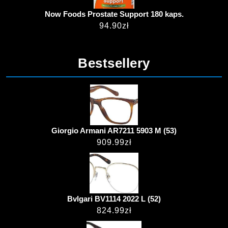
Now Foods Prostate Support 180 kaps.
94.90
zł
Bestsellery
Giorgio Armani AR7211 5903 M (53)
909.99
zł
Bvlgari BV1114 2022 L (52)
824.99
zł