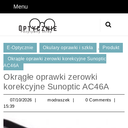
Skip
Menu
Menu
to
content
Skip
Search
to
for:
Content
E-Optycznie
Okulary oprawki i szkła
,
Produkt
Okrągłe oprawki zerowki korekcyjne Sunoptic
AC46A
Okrągłe oprawki zerowki
korekcyjne Sunoptic AC46A
07/10/2026
modraszek
07/10/2026
modraszek
0 Comments
15:39