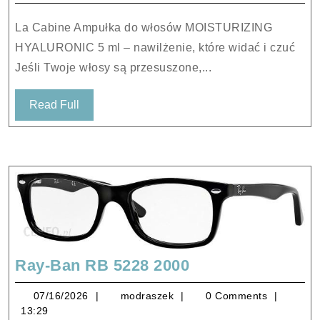
wło
La Cabine Ampułka do włosów MOISTURIZING
MOI
HYALURONIC 5 ml – nawilżenie, które widać i czuć
HYA
Jeśli Twoje włosy są przesuszone,...
5
ml
Read
Read Full
Full
Ray-
Ray-Ban RB 5228 2000
Ban
07/16/2026
modraszek
07/16/2026
modraszek
0 Comments
RB
13:29