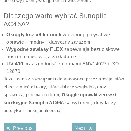
przed wyjściem, w ciągu dnia i wieczorem.
Dlaczego warto wybrać Sunoptic
AC46A?
Okrągły kształt lenonek
w czarnej, połyskliwej
oprawie – modny i klasyczny zarazem.
Wygodne zawiasy FLEX
zapewniają bezuciskowe
noszenie i ułatwiają zakładanie.
UV 400
oraz zgodność z normami ENV14027 i ISO
12870.
Jeżeli cenisz rozwiązania dopracowane przez specjalistów i
chcesz mieć okulary, które dobrze wyglądają oraz
sprawdzają się na co dzień,
Okrągłe oprawki zerowki
korekcyjne Sunoptic AC46A
są wyborem, który łączy
estetykę z funkcjonalnością.
Nawigacja
Previous post:
Next post:
Previous
Next