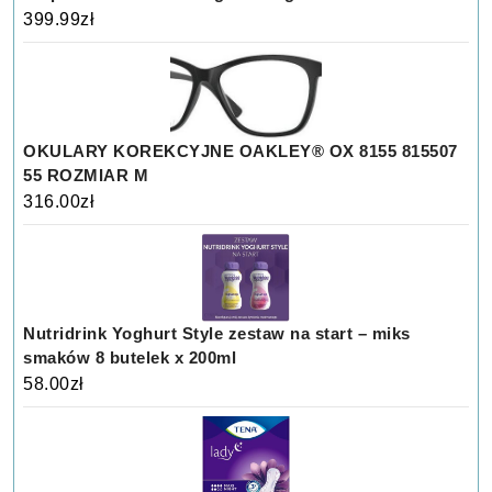
399.99
zł
OKULARY KOREKCYJNE OAKLEY® OX 8155 815507
55 ROZMIAR M
316.00
zł
Nutridrink Yoghurt Style zestaw na start – miks
smaków 8 butelek x 200ml
58.00
zł