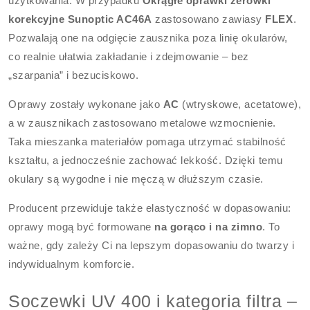
użytkowania. W przypadku
Okrągłe oprawki zerowki
korekcyjne Sunoptic AC46A
zastosowano zawiasy
FLEX
.
Pozwalają one na odgięcie zausznika poza linię okularów,
co realnie ułatwia zakładanie i zdejmowanie – bez
„szarpania” i bezuciskowo.
Oprawy zostały wykonane jako
AC
(wtryskowe, acetatowe),
a w zausznikach zastosowano metalowe wzmocnienie.
Taka mieszanka materiałów pomaga utrzymać stabilność
kształtu, a jednocześnie zachować lekkość. Dzięki temu
okulary są wygodne i nie męczą w dłuższym czasie.
Producent przewiduje także elastyczność w dopasowaniu:
oprawy mogą być formowane
na gorąco i na zimno
. To
ważne, gdy zależy Ci na lepszym dopasowaniu do twarzy i
indywidualnym komforcie.
Soczewki UV 400 i kategoria filtra –