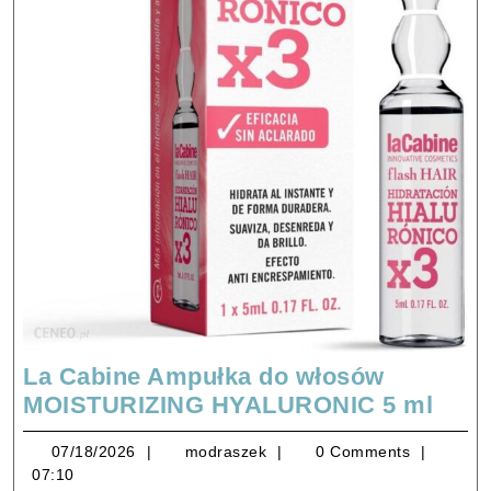
La Cabine Ampułka do włosów
La
MOISTURIZING HYALURONIC 5 ml
Cabi
07/18/2026
modraszek
07/18/2026
modraszek
0 Comments
Amp
07:10
do