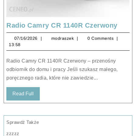
Radi
Radio Camry CR 1140R Czerwony
Camr
07/16/2026
modraszek
07/16/2026
modraszek
0 Comments
CR
13:58
1140
Czer
Radio Camry CR 1140R Czerwony – przenośny
odbiornik do domu i pracy Jeśli szukasz małego,
poręcznego radia, które nie zawiedzie...
Read
Read Full
Full
Sprawdź Także
zzzzz