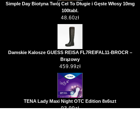
Simple Day Biotyna Twój Cel To Długie i Gęste Włosy 10mg
100tabl.
48.60
zł
Damskie Kalosze GUESS REISA FL7REIFAL11-BROCR –
Brązowy
459.99
zł
TENA Lady Maxi Night OTC Edition 8x6szt
93.99
zł
Hospital WordPress Theme
przemekjanus.pl ©
2022