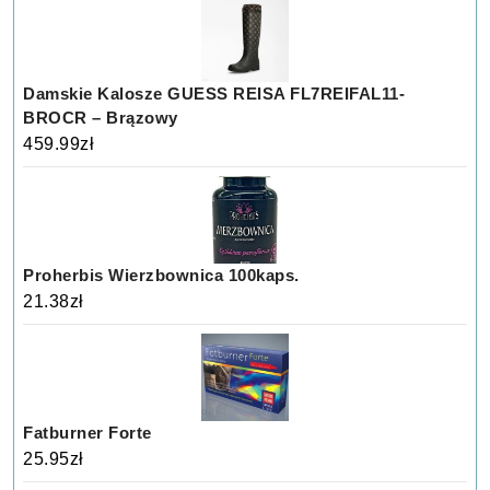
Damskie Kalosze GUESS REISA FL7REIFAL11-
BROCR – Brązowy
459.99
zł
Proherbis Wierzbownica 100kaps.
21.38
zł
Fatburner Forte
25.95
zł