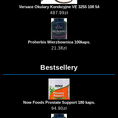
Versace Okulary Korekcyjne VE 3255 108 54
487.99
zł
Proherbis Wierzbownica 100kaps.
21.38
zł
Bestsellery
Now Foods Prostate Support 180 kaps.
94.90
zł