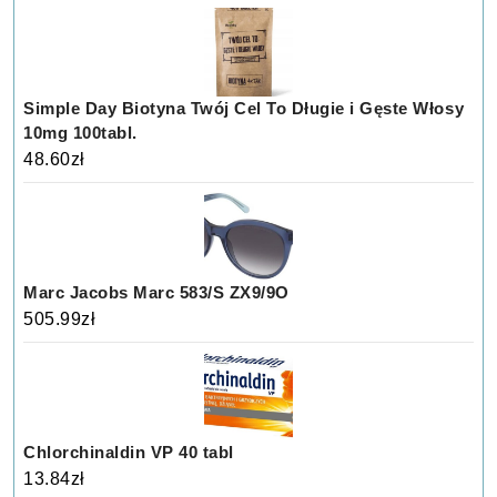
Simple Day Biotyna Twój Cel To Długie i Gęste Włosy
10mg 100tabl.
48.60
zł
Marc Jacobs Marc 583/S ZX9/9O
505.99
zł
Chlorchinaldin VP 40 tabl
13.84
zł