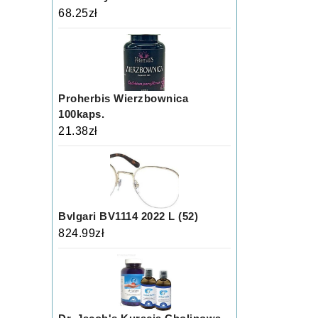
68.25
zł
Proherbis Wierzbownica
100kaps.
21.38
zł
Bvlgari BV1114 2022 L (52)
824.99
zł