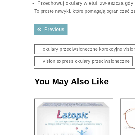
Przechowuj okulary w etui, zwłaszcza gdy n
To proste nawyki, które pomagają ograniczać z
Nawigacja
Previous post:
Previous
wpisu
okulary przeciwsłoneczne korekcyjne visio
vision express okulary przeciwsłoneczne
You May Also Like