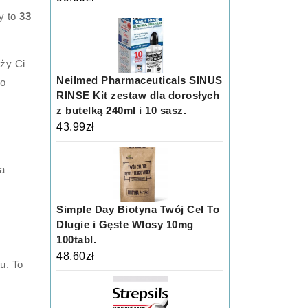
y to
33
eży Ci
Neilmed Pharmaceuticals SINUS
zo
RINSE Kit zestaw dla dorosłych
z butelką 240ml i 10 sasz.
43.99
zł
a
Simple Day Biotyna Twój Cel To
Długie i Gęste Włosy 10mg
100tabl.
48.60
zł
u. To