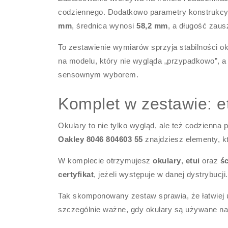
codziennego. Dodatkowo parametry konstrukcyj
mm
, średnica wynosi
58,2 mm
, a długość zaus
To zestawienie wymiarów sprzyja stabilności ok
na modelu, który nie wygląda „przypadkowo”, a 
sensownym wyborem.
Komplet w zestawie: etu
Okulary to nie tylko wygląd, ale też codzienna
Oakley 8046 804603 55
znajdziesz elementy, kt
W komplecie otrzymujesz
okulary
,
etui
oraz
ś
certyfikat
, jeżeli występuje w danej dystrybucji.
Tak skomponowany zestaw sprawia, że łatwiej u
szczególnie ważne, gdy okulary są używane na