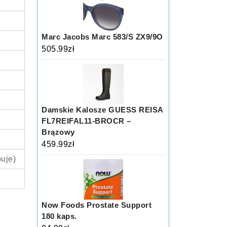
Marc Jacobs Marc 583/S ZX9/9O
505.99
zł
Damskie Kalosze GUESS REISA
FL7REIFAL11-BROCR –
Brązowy
459.99
zł
puje)
Now Foods Prostate Support
180 kaps.