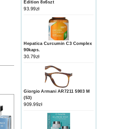
Edition 8x6szt
93.99
zł
Hepatica Curcumin C3 Complex
90kaps.
30.79
zł
Giorgio Armani AR7211 5903 M
(53)
909.99
zł