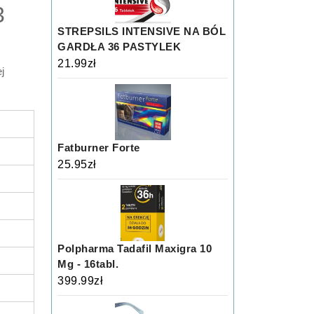
3
STREPSILS INTENSIVE NA BÓL
GARDŁA 36 PASTYLEK
21.99
zł
j
Fatburner Forte
25.95
zł
Polpharma Tadafil Maxigra 10
Mg - 16tabl.
399.99
zł