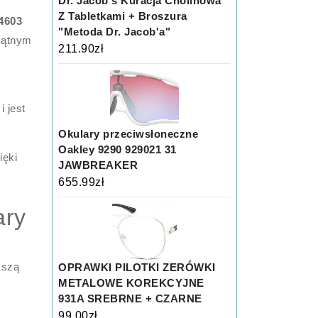
Dr. Jacob's Kuracja Cholinowa
Z Tabletkami + Broszura
4603
"Metoda Dr. Jacob'a"
okątnym
211.90
zł
 jest
Okulary przeciwsłoneczne
Oakley 9290 929021 31
ięki
JAWBREAKER
655.99
zł
ary
kszą
OPRAWKI PILOTKI ZERÓWKI
METALOWE KOREKCYJNE
931A SREBRNE + CZARNE
99.00
zł