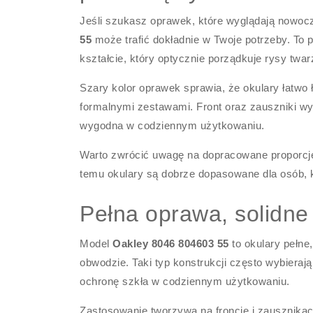
Jeśli szukasz oprawek, które wyglądają nowocz
55
może trafić dokładnie w Twoje potrzeby. To 
kształcie, który optycznie porządkuje rysy twar
Szary kolor oprawek sprawia, że okulary łatwo ł
formalnymi zestawami. Front oraz zauszniki wyk
wygodna w codziennym użytkowaniu.
Warto zwrócić uwagę na dopracowane proporcj
temu okulary są dobrze dopasowane dla osób, kt
Pełna oprawa, solidne
Model
Oakley 8046 804603 55
to okulary pełne
obwodzie. Taki typ konstrukcji często wybieraj
ochronę szkła w codziennym użytkowaniu.
Zastosowanie tworzywa na froncie i zausznikac