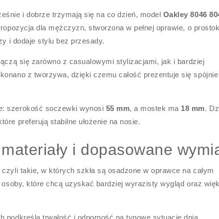
eśnie i dobrze trzymają się na co dzień, model
Oakley 8046 80
propozycja dla mężczyzn, stworzona w pełnej oprawie, o prost
zy i dodaje stylu bez przesady.
ączą się zarówno z casualowymi stylizacjami, jak i bardziej
onano z tworzywa, dzięki czemu całość prezentuje się spójnie i
e: szerokość soczewki wynosi
55 mm
, a mostek ma
18 mm
. Dz
óre preferują stabilne ułożenie na nosie.
 materiały i dopasowane wymi
, czyli takie, w których szkła są osadzone w oprawce na całym
ą osoby, które chcą uzyskać bardziej wyrazisty wygląd oraz wię
h podkreśla trwałość i odporność na typowe sytuacje dnia