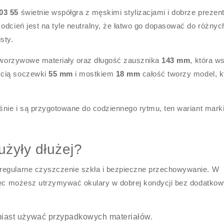
03 55
świetnie współgra z męskimi stylizacjami i dobrze prezent
odcień jest na tyle neutralny, że łatwo go dopasować do różnyc
sty.
, tworzywowe materiały oraz długość zausznika
143 mm
, która w
ścią soczewki
55 mm
i mostkiem
18 mm
całość tworzy model, k
śnie i są przygotowane do codziennego rytmu, ten wariant mark
użyły dłużej?
regularne czyszczenie szkła i bezpieczne przechowywanie. W
ięc możesz utrzymywać okulary w dobrej kondycji bez dodatko
amiast używać przypadkowych materiałów.