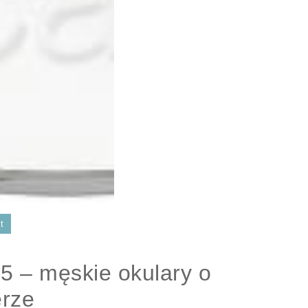
t
5 – męskie okulary o
erze