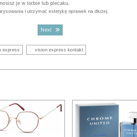
osisz je w torbie lub plecaku.
arysowania i utrzymać estetykę oprawek na dłużej.
Next post:
Next
n express
vision express kontakt