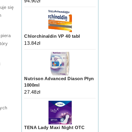
94.90
zł
uje się
h
spiera
Chlorchinaldin VP 40 tabl
13.84
zł
tóry
i
Nutrison Advanced Diason Płyn
1000ml
27.48
zł
wych
TENA Lady Maxi Night OTC