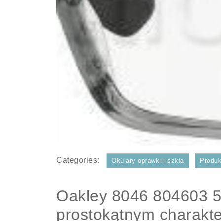
Categories:
Okulary oprawki i szkła
Produk
Oakley 8046 804603 5
prostokątnym charakt