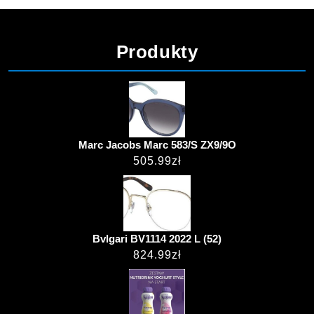
Produkty
Marc Jacobs Marc 583/S ZX9/9O
505.99
zł
Bvlgari BV1114 2022 L (52)
824.99
zł