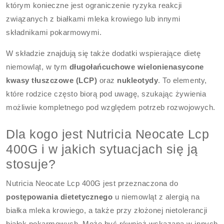
którym konieczne jest ograniczenie ryzyka reakcji
związanych z białkami mleka krowiego lub innymi
składnikami pokarmowymi.
W składzie znajdują się także dodatki wspierające dietę
niemowląt, w tym
długołańcuchowe wielonienasycone
kwasy tłuszczowe (LCP)
oraz
nukleotydy
. To elementy,
które rodzice często biorą pod uwagę, szukając żywienia
możliwie kompletnego pod względem potrzeb rozwojowych.
Dla kogo jest Nutricia Neocate Lcp
400G i w jakich sytuacjach się ją
stosuje?
Nutricia Neocate Lcp 400G jest przeznaczona do
postępowania dietetycznego
u niemowląt z alergią na
białka mleka krowiego, a także przy złożonej nietolerancji
białek pokarmowych. Może być również wskazana w innych