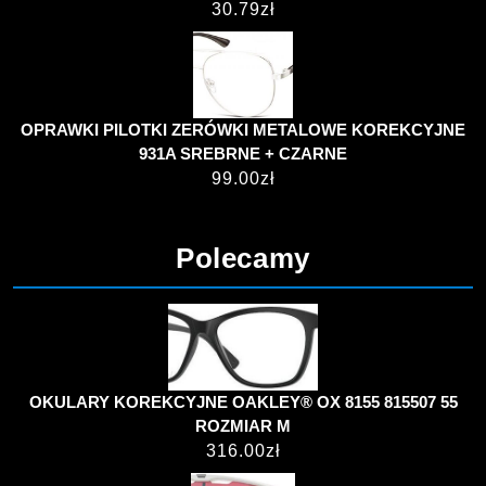
30.79
zł
OPRAWKI PILOTKI ZERÓWKI METALOWE KOREKCYJNE
931A SREBRNE + CZARNE
99.00
zł
Polecamy
OKULARY KOREKCYJNE OAKLEY® OX 8155 815507 55
ROZMIAR M
316.00
zł