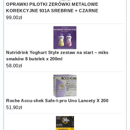
OPRAWKI PILOTKI ZERÓWKI METALOWE
KOREKCYJNE 931A SREBRNE + CZARNE
99.00
zł
Nutridrink Yoghurt Style zestaw na start – miks
smaków 8 butelek x 200ml
58.00
zł
Roche Accu-chek Safe-t-pro Uno Lancety X 200
51.90
zł