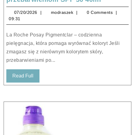
Roche
07/20/2026
modraszek
07/20/2026
modraszek
0 Comments
Posay
09:31
Pigmentcl
preparat
La Roche Posay Pigmentclar – codzienna
wyrównuj
pielęgnacja, która pomaga wyrównać koloryt Jeśli
przeciw
zmagasz się z nierównym kolorytem skóry,
przebarwi
przebarwieniami po...
SPF
30
Read
Read Full
40ml
Full