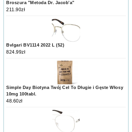
Broszura "Metoda Dr. Jacob'a"
211.90
zł
Bvlgari BV1114 2022 L (52)
824.99
zł
Simple Day Biotyna Twój Cel To Długie i Gęste Włosy
10mg 100tabl.
48.60
zł