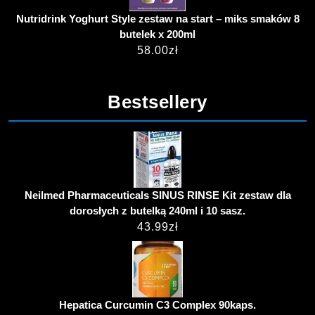
Nutridrink Yoghurt Style zestaw na start – miks smaków 8
butelek x 200ml
58.00
zł
Bestsellery
Neilmed Pharmaceuticals SINUS RINSE Kit zestaw dla
dorosłych z butelką 240ml i 10 sasz.
43.99
zł
Hepatica Curcumin C3 Complex 90kaps.