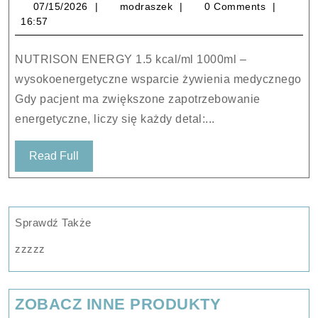
07/15/2026
modraszek
07/15/2026
modraszek
0 Comments
1.5
16:57
kcal/ml
1000ml
NUTRISON ENERGY 1.5 kcal/ml 1000ml –
wysokoenergetyczne wsparcie żywienia medycznego
Gdy pacjent ma zwiększone zapotrzebowanie
energetyczne, liczy się każdy detal:...
Read
Read Full
Full
Sprawdź Także
zzzzz
ZOBACZ INNE PRODUKTY