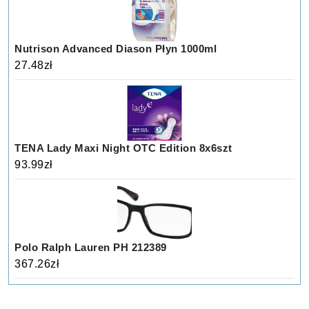
Nutrison Advanced Diason Płyn 1000ml
27.48
zł
TENA Lady Maxi Night OTC Edition 8x6szt
93.99
zł
Polo Ralph Lauren PH 212389
367.26
zł