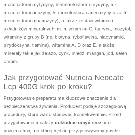
monofosforan cytydyny, 5’-monofosforan urydyny, 5’-
monofosforan inozyny, 5’-monofosforan adenozyny oraz 5’-
monofosforan guanozyny), a także zestaw witamin i
składników mineralnych: m.in. witamina C, tauryna, inozytol,
witaminy z grupy B (np. biotyna, ryboflawina, niacynamid,
pirydoksyna, tiamina), witamina A, D oraz E, a także
minerały takie jak żelazo, cynk, miedź, mangan, jod, selen i
chrom.
Jak przygotować Nutricia Neocate
Lcp 400G krok po kroku?
Przygotowanie preparatu ma kluczowe znaczenie dla
bezpieczeństwa żywienia. Producent podaje szczegółową
procedurę, którą warto stosować konsekwentnie. Przed
przygotowaniem należy
dokładnie umyć ręce
oraz
powierzchnię, na której będzie przygotowywany posiłek.