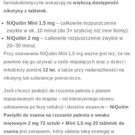
farmakokinetyczne wskazują na
większą dostępność
nikotyny z tabletek
.
NiQuitin Mini 1,5 mg
– całkowite rozpuszczenie
zwykle w ok. 10 minut (do 3× szybciej niż inne formy).
NiQuitin 2 mg
– całkowite rozpuszczenie zwykle w
20–30 minut.
Przy stosowaniu NiQuitin Mini 1,5 mg ważne jest też, że nie
powinno się go używać u osób niepalących oraz u dzieci i
młodzieży poniżej
12 lat
, a także przy nadwrażliwości na
nikotynę lub substancje pomocnicze.
Jeśli chcesz podejść do rzucenia palenia z planem
dopasowanym do etapów – od intensywnego okresu
odstawienia po fazę redukcji i doraźne wsparcie –
NiQuitin
Pastylki do ssania na rzucanie palenia o smaku
miętowym 2 mg 72 sztuki + Mini 1,5 mg 20 tabletek do
ssania
jest zestawem, który ułatwia taką strategię w