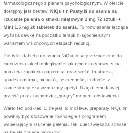
farmakologicznego z planem psychologicznym. W ofercie
dostępny jest zestaw:
NiQuitin Pastylki do ssania na
rzucanie palenia o smaku miętowym 2 mg 72 sztuki +
Mini 1,5 mg 20 tabletek do ssania
. To rozwiązanie łączące
wyższą dawkę na początku terapii z łagodniejszym
wariantem w końcowych etapach redukcji.
Pastylki i tabletki do ssania NiQuitin są przeznaczone do
łagodzenia takich dolegliwości jak głód nikotynowy, silna
potrzeba zapalenia papierosa, drażliwość, frustracja,
spadek nastroju, niepokój, bezsenność, trudności z
koncentracją czy wzmożony apetyt. Dzięki temu łatwiej
przejść przez najbardziej „gorący” moment odstawienia.
Warto też podkreślić, że jeśli to możliwe, preparaty NiQuitin
powinny być stosowane równolegle z programem
wspierającym rzucenie palenia. Taki duet zwiększa szansę
na trwałą zmianę nawyków.