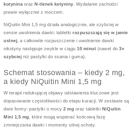
kotynina
oraz
N-tlenek kotyniny
. Wydalanie zachodzi
prawie wyłącznie z moczem.
NiQuitin Mini 1,5 mg działa analogicznie, ale szybciej w
sensie uwolnienia dawki: tabletki
rozpuszczają się w jamie
ustnej
, a całkowite rozpuszczenie i uwolnienie dawki
nikotyny następuje zwykle w ciągu
10 minut
(nawet do
3×
szybciej
niż pastylki do ssania i guma).
Schemat stosowania – kiedy 2 mg,
a kiedy NiQuitin Mini 1,5 mg
W terapii redukującej objawy odstawienia kluczowe jest
dopasowanie częstotliwości do etapu kuracji. W zestawie są
dwie formy: pastylki o mocy
2 mg
oraz tabletki
NiQuitin
Mini 1,5 mg
, które mogą wspierać końcową fazę
zmniejszania dawki i momenty silnej ochoty.