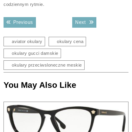
codziennym rytmie.
Nawigacja
Previous post:
Next post:
Previous
Next
wpisu
aviator okulary
okulary cena
okulary gucci damskie
okulary przeciwsloneczne meskie
You May Also Like