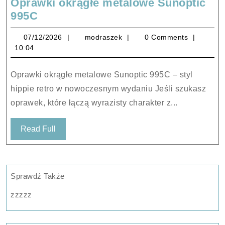
Oprawki okrągłe metalowe Sunoptic
Oprawki
995C
okrągłe
07/12/2026
modraszek
07/12/2026
modraszek
0 Comments
metalowe
10:04
Sunoptic
995C
Oprawki okrągłe metalowe Sunoptic 995C – styl
hippie retro w nowoczesnym wydaniu Jeśli szukasz
oprawek, które łączą wyrazisty charakter z...
Read
Read Full
Full
Sprawdź Także
zzzzz