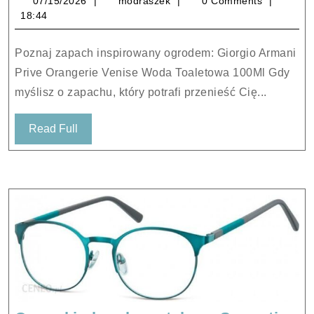
07/15/2026
modraszek
07/15/2026
modraszek
0 Comments
Prive
18:44
Orangeri
Venise
Poznaj zapach inspirowany ogrodem: Giorgio Armani
Woda
Prive Orangerie Venise Woda Toaletowa 100Ml Gdy
Toaletow
myślisz o zapachu, który potrafi przenieść Cię...
100Ml
Read
Read Full
Full