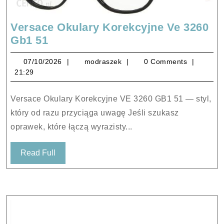
Versace Okulary Korekcyjne Ve 3260
Versace
Gb1 51
Okulary
07/10/2026
modraszek
07/10/2026
modraszek
0 Comments
Korekcyjne
21:29
Ve
3260
Versace Okulary Korekcyjne VE 3260 GB1 51 — styl,
Gb1
który od razu przyciąga uwagę Jeśli szukasz
51
oprawek, które łączą wyrazisty...
Read
Read Full
Full