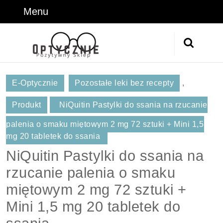
Skip
Menu
Menu
to
content
Skip
Search
to
for:
Content
E-Optycznie
Pozostałe leki bez recepty
,
Produkt
NiQuitin Pastylki do ssania na rzucanie
palenia o smaku miętowym 2 mg 72 sztuki + Mini 1,5
mg 20 tabletek do ssania
NiQuitin Pastylki do ssania na
rzucanie palenia o smaku
miętowym 2 mg 72 sztuki +
Mini 1,5 mg 20 tabletek do