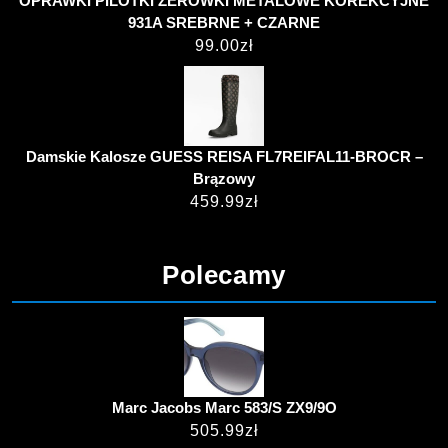
OPRAWKI PILOTKI ZERÓWKI METALOWE KOREKCYJNE
931A SREBRNE + CZARNE
99.00
zł
Damskie Kalosze GUESS REISA FL7REIFAL11-BROCR –
Brązowy
459.99
zł
Polecamy
Marc Jacobs Marc 583/S ZX9/9O
505.99
zł