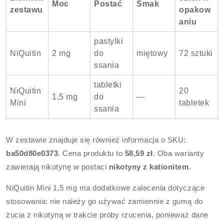
Moc
Postać
Smak
zestawu
opakow
aniu
pastylki
NiQuitin
2 mg
do
miętowy
72 sztuki
ssania
tabletki
NiQuitin
20
1,5 mg
do
—
Mini
tabletek
ssania
W zestawie znajduje się również informacja o SKU:
ba50d80e0373
. Cena produktu to
58,59 zł
. Oba warianty
zawierają nikotynę w postaci
nikotyny z kationitem
.
NiQuitin Mini 1,5 mg ma dodatkowe zalecenia dotyczące
stosowania: nie należy go używać zamiennie z gumą do
żucia z nikotyną w trakcie próby rzucenia, ponieważ dane