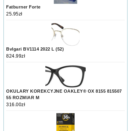
Fatburner Forte
25.95
zł
Bvlgari BV1114 2022 L (52)
824.99
zł
OKULARY KOREKCYJNE OAKLEY® OX 8155 815507
55 ROZMIAR M
316.00
zł