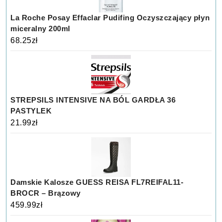
La Roche Posay Effaclar Pudifing Oczyszczający płyn
miceralny 200ml
68.25
zł
STREPSILS INTENSIVE NA BÓL GARDŁA 36
PASTYLEK
21.99
zł
Damskie Kalosze GUESS REISA FL7REIFAL11-
BROCR – Brązowy
459.99
zł