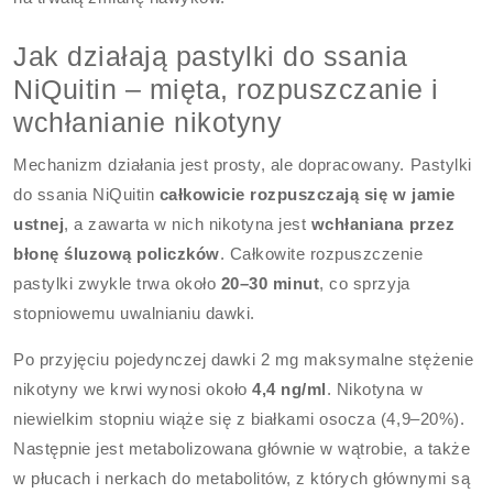
Jak działają pastylki do ssania
NiQuitin – mięta, rozpuszczanie i
wchłanianie nikotyny
Mechanizm działania jest prosty, ale dopracowany. Pastylki
do ssania NiQuitin
całkowicie rozpuszczają się w jamie
ustnej
, a zawarta w nich nikotyna jest
wchłaniana przez
błonę śluzową policzków
. Całkowite rozpuszczenie
pastylki zwykle trwa około
20–30 minut
, co sprzyja
stopniowemu uwalnianiu dawki.
Po przyjęciu pojedynczej dawki 2 mg maksymalne stężenie
nikotyny we krwi wynosi około
4,4 ng/ml
. Nikotyna w
niewielkim stopniu wiąże się z białkami osocza (4,9–20%).
Następnie jest metabolizowana głównie w wątrobie, a także
w płucach i nerkach do metabolitów, z których głównymi są