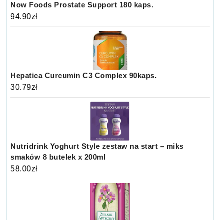
Now Foods Prostate Support 180 kaps.
94.90
zł
Hepatica Curcumin C3 Complex 90kaps.
30.79
zł
Nutridrink Yoghurt Style zestaw na start – miks
smaków 8 butelek x 200ml
58.00
zł