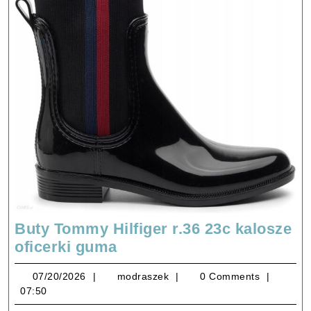
Buty Tommy Hilfiger r.36 23c kalosze
Buty
oficerki guma
Tommy
07/20/2026
modraszek
07/20/2026
modraszek
0 Comments
Hilfiger
07:50
r.36