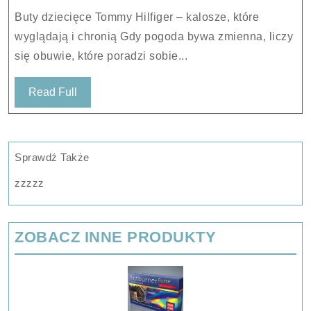
23c
Buty dziecięce Tommy Hilfiger – kalosze, które
kalosze
wyglądają i chronią Gdy pogoda bywa zmienna, liczy
oficerki
się obuwie, które poradzi sobie...
guma
Read
Read Full
Full
Sprawdź Także
zzzzz
ZOBACZ INNE PRODUKTY