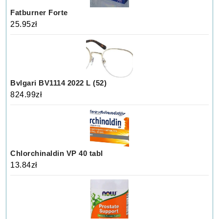
Fatburner Forte
25.95
zł
Bvlgari BV1114 2022 L (52)
824.99
zł
Chlorchinaldin VP 40 tabl
13.84
zł