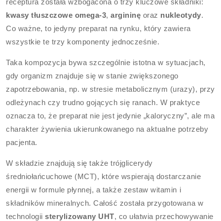
receptura została wzbogacona o trzy kluczowe składniki:
kwasy tłuszczowe omega-3
,
argininę
oraz
nukleotydy
.
Co ważne, to jedyny preparat na rynku, który zawiera
wszystkie te trzy komponenty jednocześnie.
Taka kompozycja bywa szczególnie istotna w sytuacjach,
gdy organizm znajduje się w stanie zwiększonego
zapotrzebowania, np. w stresie metabolicznym (urazy), przy
odleżynach czy trudno gojących się ranach. W praktyce
oznacza to, że preparat nie jest jedynie „kaloryczny”, ale ma
charakter żywienia ukierunkowanego na aktualne potrzeby
pacjenta.
W składzie znajdują się także trójglicerydy
średniołańcuchowe (MCT), które wspierają dostarczanie
energii w formule płynnej, a także zestaw witamin i
składników mineralnych. Całość została przygotowana w
technologii
sterylizowany UHT
, co ułatwia przechowywanie