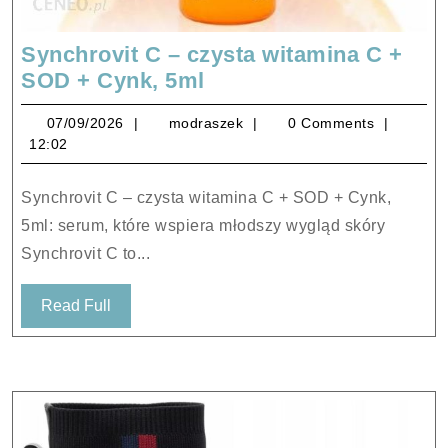
Synchrovit C – czysta witamina C +
Synchrovit
SOD + Cynk, 5ml
C
07/09/2026
modraszek
07/09/2026
modraszek
0 Comments
–
12:02
czysta
witamina
Synchrovit C – czysta witamina C + SOD + Cynk,
C
5ml: serum, które wspiera młodszy wygląd skóry
+
Synchrovit C to...
SOD
+
Read
Read Full
Cynk,
Full
5ml