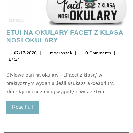
ETUI NA OKULARY FACET Z KLASĄ
ETUI
NOSI OKULARY
NA
07/17/2026
modraszek
07/17/2026
modraszek
0 Comments
OKULARY
17:24
FACET
Z
Stylowe etui na okulary – „Facet z klasą” w
KLASĄ
praktycznym wydaniu Jeśli szukasz akcesorium,
NOSI
które łączy codzienną wygodę z wyrazistym...
OKULARY
Read
Read Full
Full