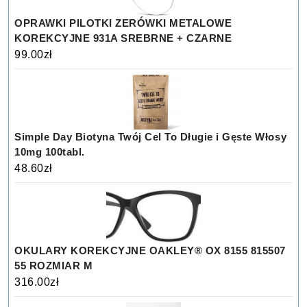
OPRAWKI PILOTKI ZERÓWKI METALOWE
KOREKCYJNE 931A SREBRNE + CZARNE
99.00
zł
Simple Day Biotyna Twój Cel To Długie i Gęste Włosy
10mg 100tabl.
48.60
zł
OKULARY KOREKCYJNE OAKLEY® OX 8155 815507
55 ROZMIAR M
316.00
zł