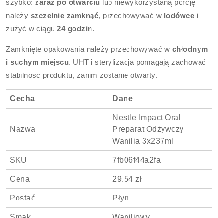
szybko:
zaraz po otwarciu
lub niewykorzystaną porcję
należy
szczelnie zamknąć
, przechowywać w
lodówce
i
zużyć w ciągu
24 godzin
.
Zamknięte opakowania należy przechowywać w
chłodnym
i suchym miejscu
. UHT i sterylizacja pomagają zachować
stabilność produktu, zanim zostanie otwarty.
Cecha
Dane
Nestle Impact Oral
Nazwa
Preparat Odżywczy
Wanilia 3x237ml
SKU
7fb06f44a2fa
Cena
29.54 zł
Postać
Płyn
Smak
Waniliowy