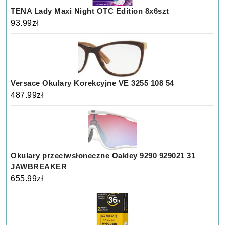
TENA Lady Maxi Night OTC Edition 8x6szt
93.99
zł
Versace Okulary Korekcyjne VE 3255 108 54
487.99
zł
Okulary przeciwsłoneczne Oakley 9290 929021 31
JAWBREAKER
655.99
zł