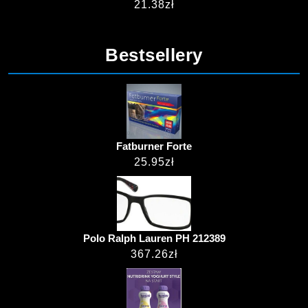
21.38
zł
Bestsellery
Fatburner Forte
25.95
zł
Polo Ralph Lauren PH 212389
367.26
zł