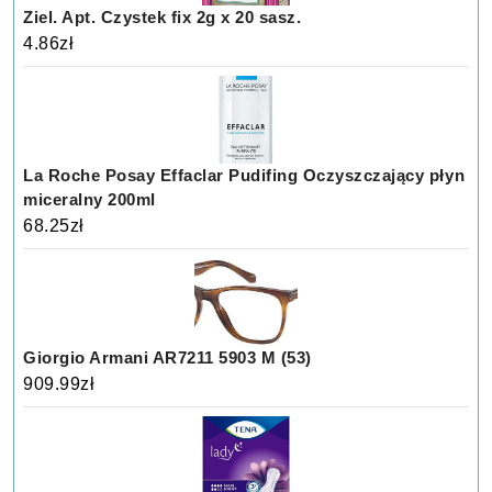
Ziel. Apt. Czystek fix 2g x 20 sasz.
4.86
zł
La Roche Posay Effaclar Pudifing Oczyszczający płyn
miceralny 200ml
68.25
zł
Giorgio Armani AR7211 5903 M (53)
909.99
zł