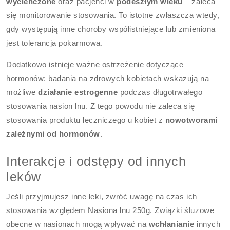
wycieńczone
oraz pacjenci w
podeszłym wieku
– zaleca
się monitorowanie stosowania. To istotne zwłaszcza wtedy,
gdy występują inne choroby współistniejące lub zmieniona
jest tolerancja pokarmowa.
Dodatkowo istnieje ważne ostrzeżenie dotyczące
hormonów: badania na zdrowych kobietach wskazują na
możliwe
działanie estrogenne
podczas długotrwałego
stosowania nasion lnu. Z tego powodu nie zaleca się
stosowania produktu leczniczego u kobiet z
nowotworami
zależnymi od hormonów
.
Interakcje i odstępy od innych
leków
Jeśli przyjmujesz inne leki, zwróć uwagę na czas ich
stosowania względem Nasiona lnu 250g. Związki śluzowe
obecne w nasionach mogą wpływać na
wchłanianie
innych