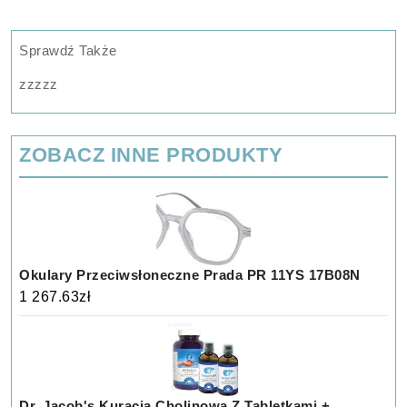
Sprawdź Także
zzzzz
ZOBACZ INNE PRODUKTY
Okulary Przeciwsłoneczne Prada PR 11YS 17B08N
1 267.63
zł
Dr. Jacob's Kuracja Cholinowa Z Tabletkami +