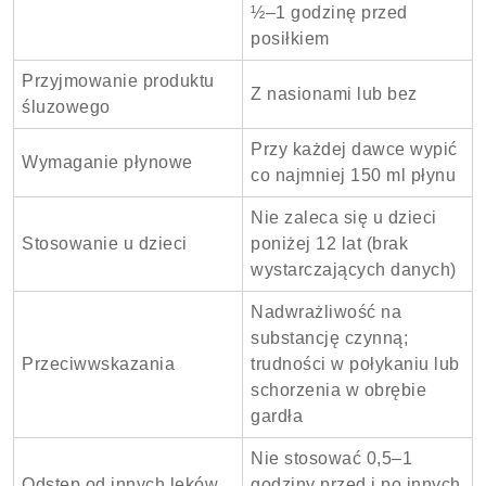
½–1 godzinę przed
posiłkiem
Przyjmowanie produktu
Z nasionami lub bez
śluzowego
Przy każdej dawce wypić
Wymaganie płynowe
co najmniej 150 ml płynu
Nie zaleca się u dzieci
Stosowanie u dzieci
poniżej 12 lat (brak
wystarczających danych)
Nadwrażliwość na
substancję czynną;
Przeciwwskazania
trudności w połykaniu lub
schorzenia w obrębie
gardła
Nie stosować 0,5–1
Odstęp od innych leków
godziny przed i po innych