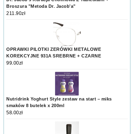
Broszura "Metoda Dr. Jacob'a"
211.90
zł
OPRAWKI PILOTKI ZERÓWKI METALOWE
KOREKCYJNE 931A SREBRNE + CZARNE
99.00
zł
Nutridrink Yoghurt Style zestaw na start – miks
smaków 8 butelek x 200ml
58.00
zł