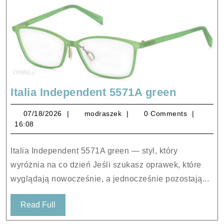
Italia
Italia Independent 5571A green
Independ
07/18/2026
modraszek
07/18/2026
modraszek
0 Comments
5571A
16:08
green
Italia Independent 5571A green — styl, który
wyróżnia na co dzień Jeśli szukasz oprawek, które
wyglądają nowocześnie, a jednocześnie pozostają...
Read
Read Full
Full