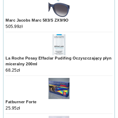
Marc Jacobs Marc 583/S ZX9/9O
505.99
zł
La Roche Posay Effaclar Pudifing Oczyszczający płyn
miceralny 200ml
68.25
zł
Fatburner Forte
25.95
zł