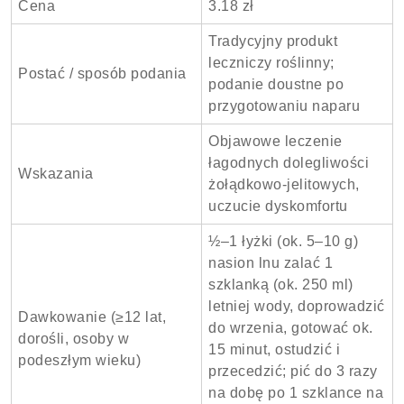
Cena
3.18 zł
Tradycyjny produkt
leczniczy roślinny;
Postać / sposób podania
podanie doustne po
przygotowaniu naparu
Objawowe leczenie
łagodnych dolegliwości
Wskazania
żołądkowo-jelitowych,
uczucie dyskomfortu
½–1 łyżki (ok. 5–10 g)
nasion lnu zalać 1
szklanką (ok. 250 ml)
letniej wody, doprowadzić
Dawkowanie (≥12 lat,
do wrzenia, gotować ok.
dorośli, osoby w
15 minut, ostudzić i
podeszłym wieku)
przecedzić; pić do 3 razy
na dobę po 1 szklance na