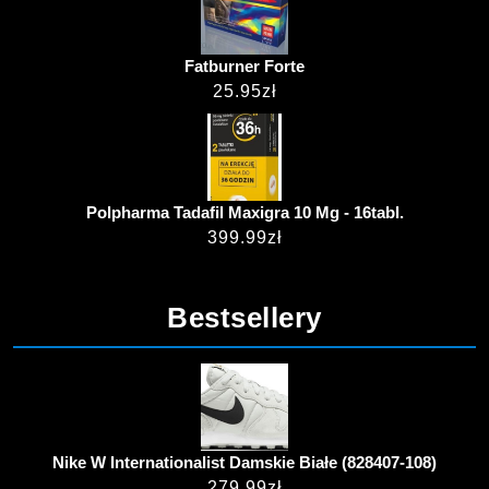
Fatburner Forte
25.95
zł
Polpharma Tadafil Maxigra 10 Mg - 16tabl.
399.99
zł
Bestsellery
Nike W Internationalist Damskie Białe (828407-108)
279.99
zł