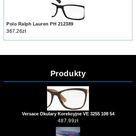
Polo Ralph Lauren PH 212389
367.26
zł
Produkty
Versace Okulary Korekcyjne VE 3255 108 54
487.99
zł