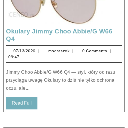
Okulary Jimmy Choo Abbie/G W66
Okulary
Q4
Jimmy
07/13/2026
modraszek
07/13/2026
modraszek
0 Comments
Choo
09:47
Abbie/G
W66
Jimmy Choo Abbie/G W66 Q4 — styl, który od razu
Q4
przyciąga uwagę Okulary to dziś nie tylko ochrona
oczu, ale...
Read
Read Full
Full