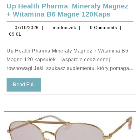
Up Health Pharma Minerały Magnez
Up
+ Witamina B6 Magne 120Kaps
Health
07/10/2026
modraszek
07/10/2026
modraszek
0 Comments
Pharma
09:01
Minerał
Magnez
Up Health Pharma Minerały Magnez + Witamina B6
+
Magne 120 kapsułek – wsparcie codziennej
Witamin
równowagi Jeśli szukasz suplementu, który pomaga...
B6
Magne
Read
Read Full
120Kaps
Full