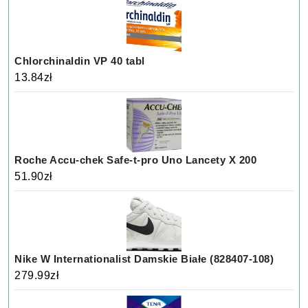
Chlorchinaldin VP 40 tabl
13.84
zł
Roche Accu-chek Safe-t-pro Uno Lancety X 200
51.90
zł
Nike W Internationalist Damskie Białe (828407-108)
279.99
zł