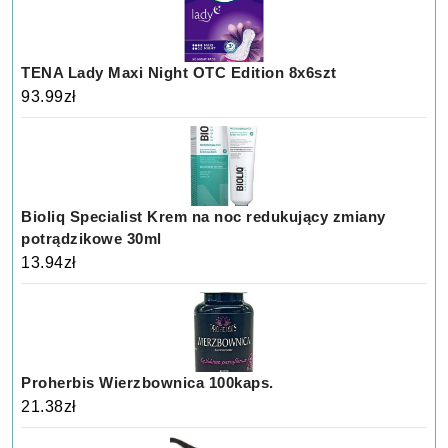
TENA Lady Maxi Night OTC Edition 8x6szt
93.99
zł
Bioliq Specialist Krem na noc redukujący zmiany
potrądzikowe 30ml
13.94
zł
Proherbis Wierzbownica 100kaps.
21.38
zł