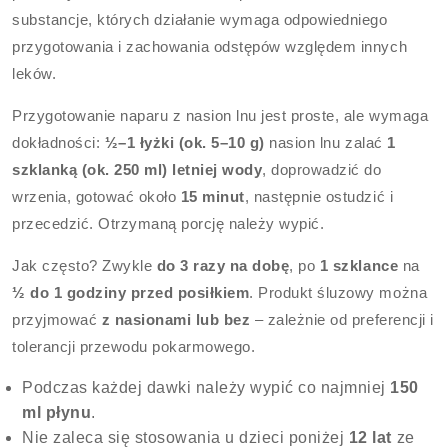
substancje, których działanie wymaga odpowiedniego
przygotowania i zachowania odstępów względem innych
leków.
Przygotowanie naparu z nasion lnu jest proste, ale wymaga
dokładności:
½–1 łyżki (ok. 5–10 g)
nasion lnu zalać
1
szklanką (ok. 250 ml) letniej wody
, doprowadzić do
wrzenia, gotować około
15 minut
, następnie ostudzić i
przecedzić. Otrzymaną porcję należy wypić.
Jak często? Zwykle
do 3 razy na dobę
, po
1 szklance
na
½ do 1 godziny przed posiłkiem
. Produkt śluzowy można
przyjmować
z nasionami lub bez
– zależnie od preferencji i
tolerancji przewodu pokarmowego.
Podczas każdej dawki należy wypić co najmniej
150
ml płynu
.
Nie zaleca się stosowania u dzieci poniżej
12 lat
ze