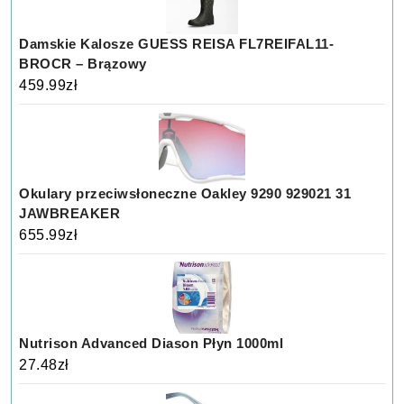
Damskie Kalosze GUESS REISA FL7REIFAL11-
BROCR – Brązowy
459.99
zł
Okulary przeciwsłoneczne Oakley 9290 929021 31
JAWBREAKER
655.99
zł
Nutrison Advanced Diason Płyn 1000ml
27.48
zł