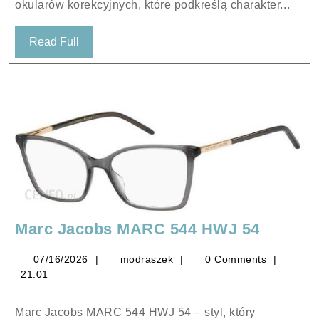
okularów korekcyjnych, które podkreślą charakter...
Read
Read Full
Full
Marc
Marc Jacobs MARC 544 HWJ 54
Jacobs
07/16/2026
modraszek
07/16/2026
modraszek
0 Comments
MARC
21:01
544
HWJ
Marc Jacobs MARC 544 HWJ 54 – styl, który