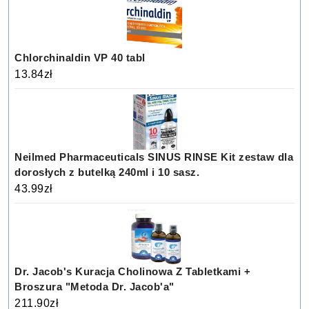
Chlorchinaldin VP 40 tabl
13.84
zł
Neilmed Pharmaceuticals SINUS RINSE Kit zestaw dla
dorosłych z butelką 240ml i 10 sasz.
43.99
zł
Dr. Jacob's Kuracja Cholinowa Z Tabletkami +
Broszura "Metoda Dr. Jacob'a"
211.90
zł