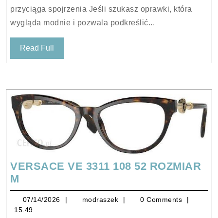
54
przyciąga spojrzenia Jeśli szukasz oprawki, która
wygląda modnie i pozwala podkreślić...
Read
Read Full
Full
VERSACE VE 3311 108 52 ROZMIAR
VERSACE
M
VE
07/14/2026
modraszek
07/14/2026
modraszek
0 Comments
3311
15:49
108