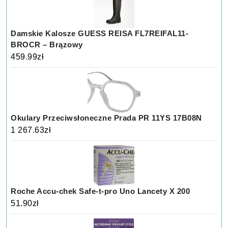
Damskie Kalosze GUESS REISA FL7REIFAL11-
BROCR – Brązowy
459.99
zł
Okulary Przeciwsłoneczne Prada PR 11YS 17B08N
1 267.63
zł
Roche Accu-chek Safe-t-pro Uno Lancety X 200
51.90
zł