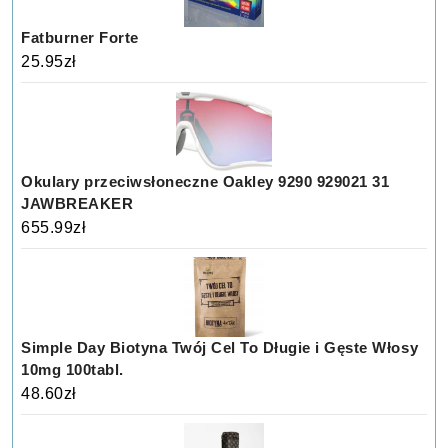
Fatburner Forte
25.95
zł
Okulary przeciwsłoneczne Oakley 9290 929021 31
JAWBREAKER
655.99
zł
Simple Day Biotyna Twój Cel To Długie i Gęste Włosy
10mg 100tabl.
48.60
zł