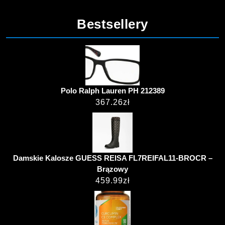
Bestsellery
Polo Ralph Lauren PH 212389
367.26
zł
Damskie Kalosze GUESS REISA FL7REIFAL11-BROCR –
Brązowy
459.99
zł