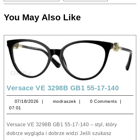
You May Also Like
Versa
Versace VE 3298B GB1 55-17-140
VE
07/18/2026
modraszek
07/18/2026
modraszek
0 Comments
3298B
07:01
GB1
55-
Versace VE 3298B GB1 55-17-140 – styl, który
17-
dobrze wygląda i dobrze widzi Jeśli szukasz
140