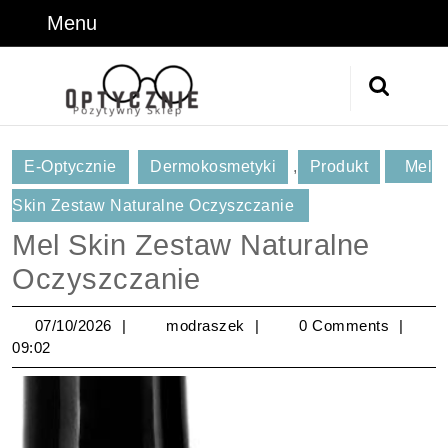
Skip
Menu
Menu
to
content
Skip
Search
to
for:
Content
E-Optycznie
Dermokosmetyki
,
Produkt
Mel
Skin Zestaw Naturalne Oczyszczanie
Mel Skin Zestaw Naturalne
Oczyszczanie
07/10/2026
modraszek
07/10/2026
modraszek
0 Comments
09:02