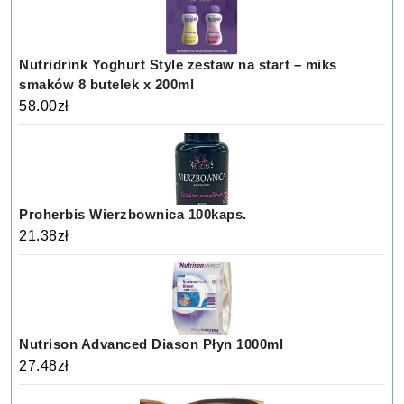
Nutridrink Yoghurt Style zestaw na start – miks
smaków 8 butelek x 200ml
58.00
zł
Proherbis Wierzbownica 100kaps.
21.38
zł
Nutrison Advanced Diason Płyn 1000ml
27.48
zł