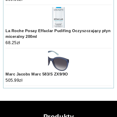
La Roche Posay Effaclar Pudifing Oczyszczający płyn
miceralny 200ml
68.25
zł
Marc Jacobs Marc 583/S ZX9/9O
505.99
zł
Produkty