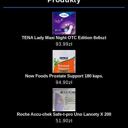
TENA Lady Maxi Night OTC Edition 8x6szt
93.99
zł
Now Foods Prostate Support 180 kaps.
94.90
zł
Roche Accu-chek Safe-t-pro Uno Lancety X 200
51.90
zł