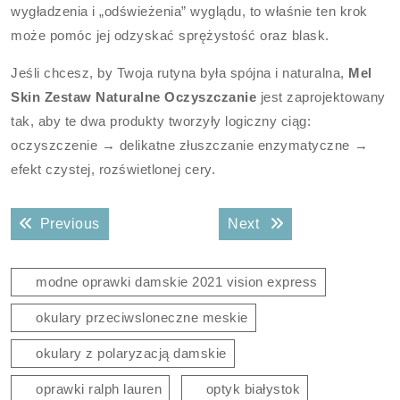
wygładzenia i „odświeżenia” wyglądu, to właśnie ten krok
może pomóc jej odzyskać sprężystość oraz blask.
Jeśli chcesz, by Twoja rutyna była spójna i naturalna,
Mel
Skin Zestaw Naturalne Oczyszczanie
jest zaprojektowany
tak, aby te dwa produkty tworzyły logiczny ciąg:
oczyszczenie → delikatne złuszczanie enzymatyczne →
efekt czystej, rozświetlonej cery.
Nawigacja
Previous post:
Next post:
Previous
Next
wpisu
modne oprawki damskie 2021 vision express
okulary przeciwsloneczne meskie
okulary z polaryzacją damskie
oprawki ralph lauren
optyk białystok