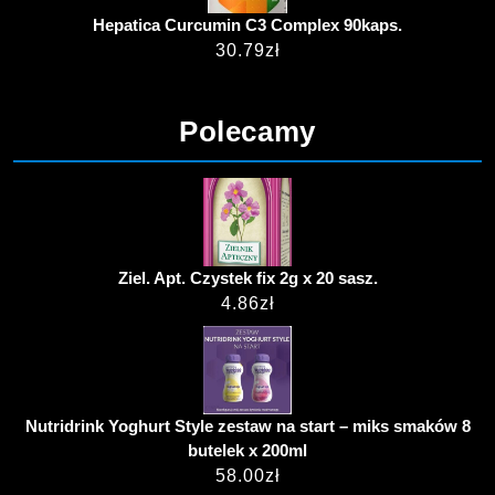
Hepatica Curcumin C3 Complex 90kaps.
30.79
zł
Polecamy
Ziel. Apt. Czystek fix 2g x 20 sasz.
4.86
zł
Nutridrink Yoghurt Style zestaw na start – miks smaków 8
butelek x 200ml
58.00
zł