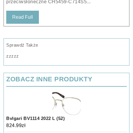
przeciwsłoneczne CH5459-C714S5...
Read
Read Full
Full
Sprawdź Także
zzzzz
ZOBACZ INNE PRODUKTY
Bvlgari BV1114 2022 L (52)
824.99
zł