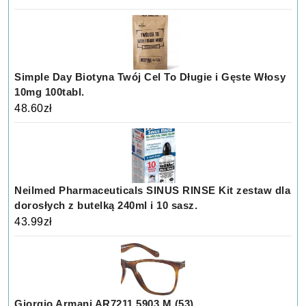
Simple Day Biotyna Twój Cel To Długie i Gęste Włosy
10mg 100tabl.
48.60
zł
Neilmed Pharmaceuticals SINUS RINSE Kit zestaw dla
dorosłych z butelką 240ml i 10 sasz.
43.99
zł
Giorgio Armani AR7211 5903 M (53)