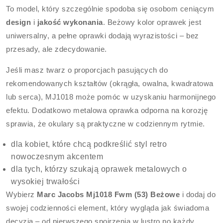
To model, który szczególnie spodoba się osobom ceniącym
design
i
jakość wykonania
. Beżowy kolor oprawek jest
uniwersalny, a pełne oprawki dodają wyrazistości – bez
przesady, ale zdecydowanie.
Jeśli masz twarz o proporcjach pasujących do
rekomendowanych kształtów (okrągła, owalna, kwadratowa
lub serca), MJ1018 może pomóc w uzyskaniu harmonijnego
efektu. Dodatkowo metalowa oprawka odporna na korozję
sprawia, że okulary są praktyczne w codziennym rytmie.
dla kobiet, które chcą podkreślić styl retro
nowoczesnym akcentem
dla tych, którzy szukają oprawek metalowych o
wysokiej trwałości
Wybierz
Marc Jacobs Mj1018 Fwm (53) Beżowe
i dodaj do
swojej codzienności element, który wygląda jak świadoma
decyzja – od pierwszego spojrzenia w lustro po każdy