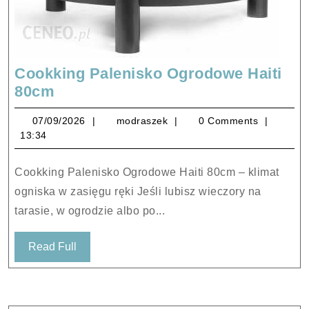
Cookking Palenisko Ogrodowe Haiti
Cookking
80cm
Palenisko
07/09/2026
modraszek
07/09/2026
modraszek
0 Comments
Ogrodowe
13:34
Haiti
80cm
Cookking Palenisko Ogrodowe Haiti 80cm – klimat
ogniska w zasięgu ręki Jeśli lubisz wieczory na
tarasie, w ogrodzie albo po...
Read
Read Full
Full