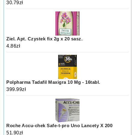
30.79
zł
Ziel. Apt. Czystek fix 2g x 20 sasz.
4.86
zł
Polpharma Tadafil Maxigra 10 Mg - 16tabl.
399.99
zł
Roche Accu-chek Safe-t-pro Uno Lancety X 200
51.90
zł