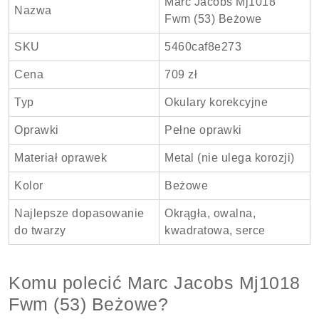
Marc Jacobs Mj1018
Nazwa
Fwm (53) Beżowe
SKU
5460caf8e273
Cena
709 zł
Typ
Okulary korekcyjne
Oprawki
Pełne oprawki
Materiał oprawek
Metal (nie ulega korozji)
Kolor
Beżowe
Najlepsze dopasowanie
Okrągła, owalna,
do twarzy
kwadratowa, serce
Komu polecić Marc Jacobs Mj1018
Fwm (53) Beżowe?