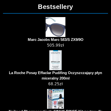
Bestsellery
Marc Jacobs Marc 583/S ZX9/9O
505.99
zł
La Roche Posay Effaclar Pudifing Oczyszczający płyn
miceralny 200ml
68.25
zł