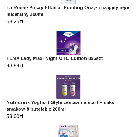
La Roche Posay Effaclar Pudifing Oczyszczający płyn
miceralny 200ml
68.25
zł
TENA Lady Maxi Night OTC Edition 8x6szt
93.99
zł
Nutridrink Yoghurt Style zestaw na start – miks
smaków 8 butelek x 200ml
58.00
zł