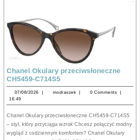
Chanel Okulary przeciwsłoneczne
Chanel
CH5459-C714S5
Okulary
07/08/2026
modraszek
07/08/2026
modraszek
0 Comments
przeciwsłoneczne
16:49
CH5459-
C714S5
Chanel Okulary przeciwsłoneczne CH5459-C714S5
– styl, który przyciąga wzrok Chcesz połączyć modny
wygląd z codziennym komfortem? Chanel Okulary