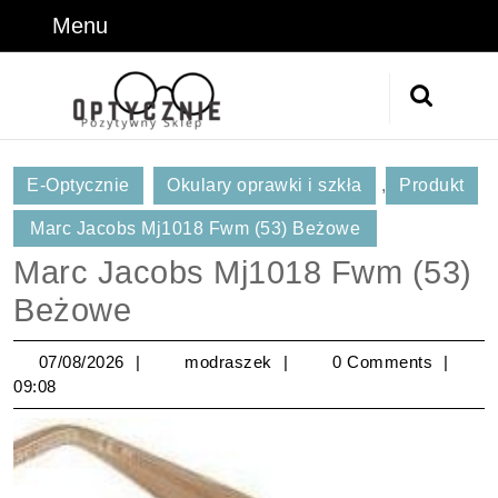
Skip
Menu
Menu
to
content
Skip
Search
to
for:
Content
E-Optycznie
Okulary oprawki i szkła
,
Produkt
Marc Jacobs Mj1018 Fwm (53) Beżowe
Marc Jacobs Mj1018 Fwm (53)
Beżowe
07/08/2026
modraszek
07/08/2026
modraszek
0 Comments
09:08