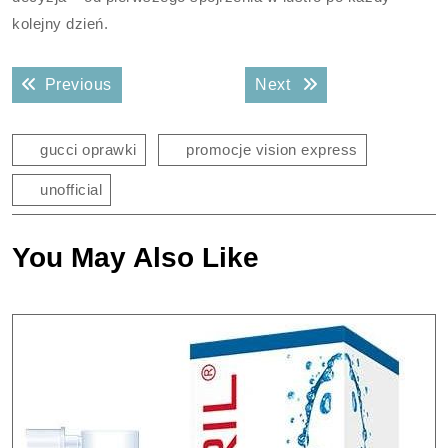
kolejny dzień.
Nawigacja
Previous post:
Next post:
Previous
Next
wpisu
gucci oprawki
promocje vision express
unofficial
You May Also Like