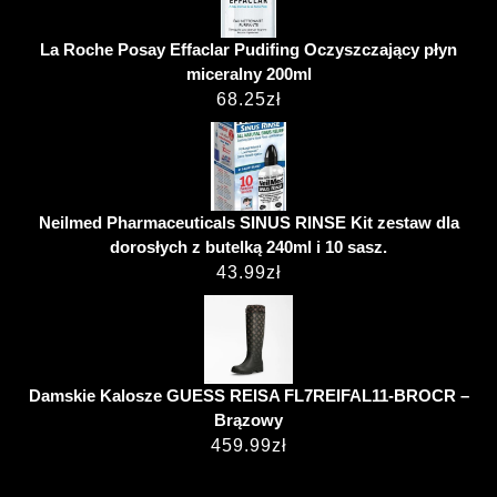
La Roche Posay Effaclar Pudifing Oczyszczający płyn
miceralny 200ml
68.25
zł
Neilmed Pharmaceuticals SINUS RINSE Kit zestaw dla
dorosłych z butelką 240ml i 10 sasz.
43.99
zł
Damskie Kalosze GUESS REISA FL7REIFAL11-BROCR –
Brązowy
459.99
zł