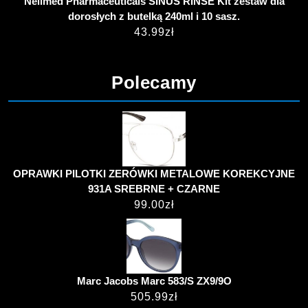
Neilmed Pharmaceuticals SINUS RINSE Kit zestaw dla
dorosłych z butelką 240ml i 10 sasz.
43.99
zł
Polecamy
OPRAWKI PILOTKI ZERÓWKI METALOWE KOREKCYJNE
931A SREBRNE + CZARNE
99.00
zł
Marc Jacobs Marc 583/S ZX9/9O
505.99
zł