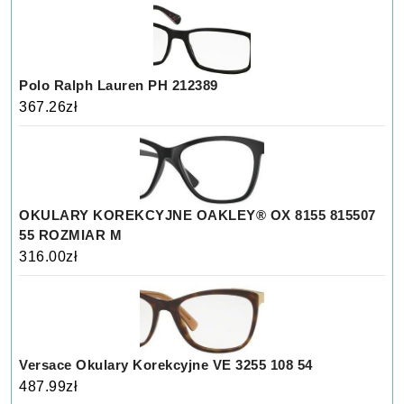
Polo Ralph Lauren PH 212389
367.26
zł
OKULARY KOREKCYJNE OAKLEY® OX 8155 815507
55 ROZMIAR M
316.00
zł
Versace Okulary Korekcyjne VE 3255 108 54
487.99
zł