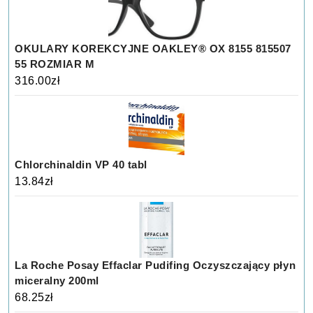
OKULARY KOREKCYJNE OAKLEY® OX 8155 815507
55 ROZMIAR M
316.00
zł
Chlorchinaldin VP 40 tabl
13.84
zł
La Roche Posay Effaclar Pudifing Oczyszczający płyn
miceralny 200ml
68.25
zł