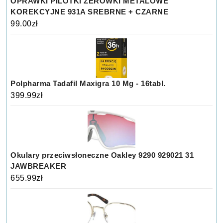
OPRAWKI PILOTKI ZERÓWKI METALOWE
KOREKCYJNE 931A SREBRNE + CZARNE
99.00
zł
Polpharma Tadafil Maxigra 10 Mg - 16tabl.
399.99
zł
Okulary przeciwsłoneczne Oakley 9290 929021 31
JAWBREAKER
655.99
zł