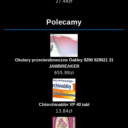
27.48
zł
Polecamy
Okulary przeciwsłoneczne Oakley 9290 929021 31
JAWBREAKER
655.99
zł
Chlorchinaldin VP 40 tabl
13.84
zł