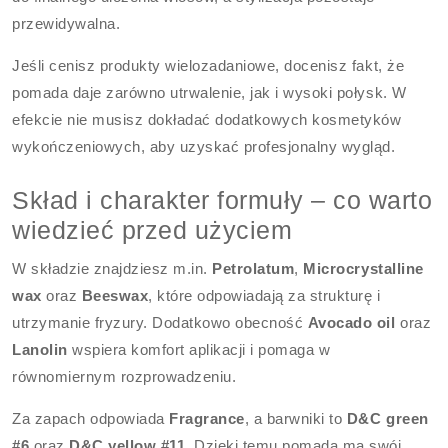
przewidywalna.
Jeśli cenisz produkty wielozadaniowe, docenisz fakt, że
pomada daje zarówno utrwalenie, jak i wysoki połysk. W
efekcie nie musisz dokładać dodatkowych kosmetyków
wykończeniowych, aby uzyskać profesjonalny wygląd.
Skład i charakter formuły – co warto
wiedzieć przed użyciem
W składzie znajdziesz m.in.
Petrolatum
,
Microcrystalline
wax
oraz
Beeswax
, które odpowiadają za strukturę i
utrzymanie fryzury. Dodatkowo obecność
Avocado oil
oraz
Lanolin
wspiera komfort aplikacji i pomaga w
równomiernym rozprowadzeniu.
Za zapach odpowiada
Fragrance
, a barwniki to
D&C green
#6
oraz
D&C yellow #11
. Dzięki temu pomada ma swój