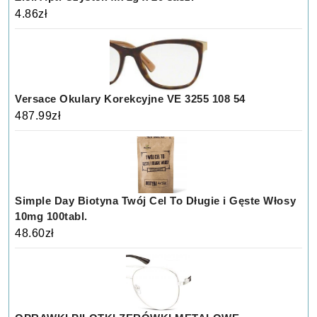
4.86
zł
Versace Okulary Korekcyjne VE 3255 108 54
487.99
zł
Simple Day Biotyna Twój Cel To Długie i Gęste Włosy
10mg 100tabl.
48.60
zł