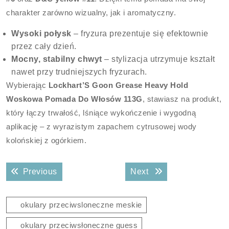
charakter zarówno wizualny, jak i aromatyczny.
Wysoki połysk
– fryzura prezentuje się efektownie
przez cały dzień.
Mocny, stabilny chwyt
– stylizacja utrzymuje kształt
nawet przy trudniejszych fryzurach.
Wybierając
Lockhart’S Goon Grease Heavy Hold
Woskowa Pomada Do Włosów 113G
, stawiasz na produkt,
który łączy trwałość, lśniące wykończenie i wygodną
aplikację – z wyrazistym zapachem cytrusowej wody
kolońskiej z ogórkiem.
Nawigacja
Previous post:
Next post:
Previous
Next
wpisu
okulary przeciwsloneczne meskie
okulary przeciwsłoneczne guess