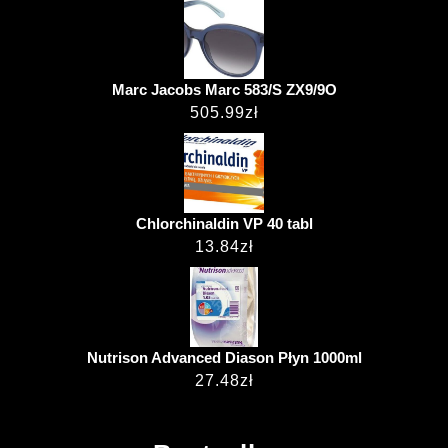
Marc Jacobs Marc 583/S ZX9/9O
505.99
zł
Chlorchinaldin VP 40 tabl
13.84
zł
Nutrison Advanced Diason Płyn 1000ml
27.48
zł