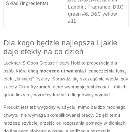
Skład (Ingredients)
Lanolin, Fragrance, D&C
green #6, D&C yellow
#11
Dla kogo będzie najlepsza i jakie
daje efekty na co dzień
Lockhart’S Goon Grease Heavy Hold to propozycja dla
osób, które chcą
mocnego utrwalenia
i jednocześnie lubią
efekt „lśniącej” fryzury. Sprawdzi się szczególnie wtedy, gdy
zależy Ci na fryzurach, które wymagają stabilności – takich,
gdzie liczy się wyraźny kształt i długotrwały wygląd.
Produkt jest też wygodny w użyciu: mimo bardzo mocnego
chwytu, nie wymaga skomplikowanej pracy. Dzięki temu
możesz szybciej przejść od rozgrzania pomady w dłoniach
do finalnego ułożenia włosów, a stylizacja pozostaje