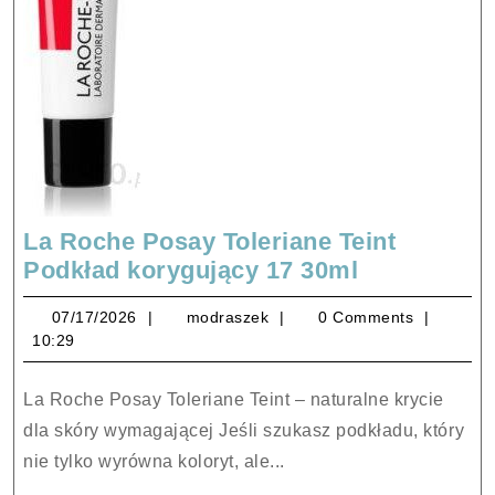
La Roche Posay Toleriane Teint
La
Podkład korygujący 17 30ml
Roche
07/17/2026
modraszek
07/17/2026
modraszek
0 Comments
Posay
10:29
Toleriane
Teint
La Roche Posay Toleriane Teint – naturalne krycie
Podkład
dla skóry wymagającej Jeśli szukasz podkładu, który
korygujący
nie tylko wyrówna koloryt, ale...
17