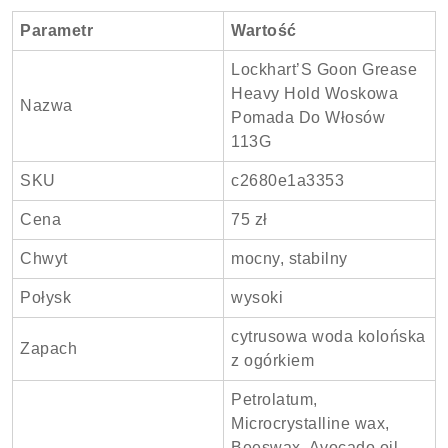
Parametr
Wartość
Lockhart’S Goon Grease
Heavy Hold Woskowa
Nazwa
Pomada Do Włosów
113G
SKU
c2680e1a3353
Cena
75 zł
Chwyt
mocny, stabilny
Połysk
wysoki
cytrusowa woda kolońska
Zapach
z ogórkiem
Petrolatum,
Microcrystalline wax,
Beeswax, Avocado oil,