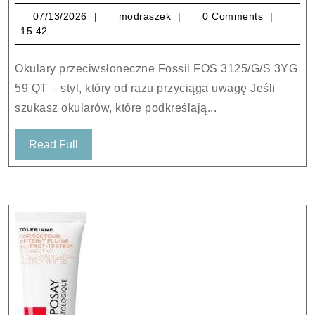
przeciwsłonec
07/13/2026
modraszek
07/13/2026
modraszek
0 Comments
Fossil
15:42
FOS
3125/G/S
Okulary przeciwsłoneczne Fossil FOS 3125/G/S 3YG
3YG
59 QT – styl, który od razu przyciąga uwagę Jeśli
59
szukasz okularów, które podkreślają...
QT
Read
Read Full
Full