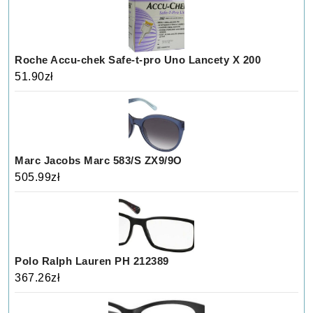
Roche Accu-chek Safe-t-pro Uno Lancety X 200
51.90
zł
Marc Jacobs Marc 583/S ZX9/9O
505.99
zł
Polo Ralph Lauren PH 212389
367.26
zł