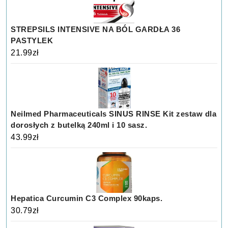
STREPSILS INTENSIVE NA BÓL GARDŁA 36
PASTYLEK
21.99
zł
Neilmed Pharmaceuticals SINUS RINSE Kit zestaw dla
dorosłych z butelką 240ml i 10 sasz.
43.99
zł
Hepatica Curcumin C3 Complex 90kaps.
30.79
zł