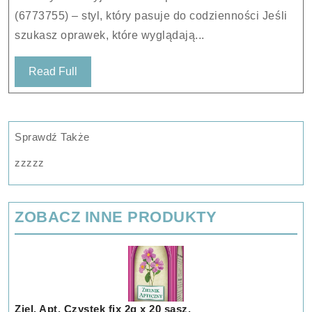
PH
(6773755) – styl, który pasuje do codzienności Jeśli
2115
szukasz oprawek, które wyglądają...
5389
(6773755
Read
Read Full
Full
Sprawdź Także
zzzzz
ZOBACZ INNE PRODUKTY
Ziel. Apt. Czystek fix 2g x 20 sasz.