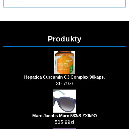
Produkty
Hepatica Curcumin C3 Complex 90kaps.
30.79
zł
Marc Jacobs Marc 583/S ZX9/9O
505.99
zł