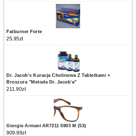
Fatburner Forte
25.95
zł
Dr. Jacob's Kuracja Cholinowa Z Tabletkami +
Broszura "Metoda Dr. Jacob'a"
211.90
zł
Giorgio Armani AR7211 5903 M (53)
909.99
zł