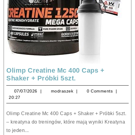
Olimp Creatine Mc 400 Caps +
Olimp
Shaker + Próbki 5szt.
Creatine
07/07/2026
modraszek
07/07/2026
modraszek
0 Comments
Mc
20:27
400
Caps
Olimp Creatine Mc 400 Caps + Shaker + Próbki 5szt.
+
– kreatyna do treningów, które mają wyniki Kreatyna
Shaker
to jeden...
+