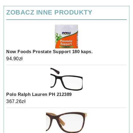
ZOBACZ INNE PRODUKTY
Now Foods Prostate Support 180 kaps.
94.90
zł
Polo Ralph Lauren PH 212389
367.26
zł