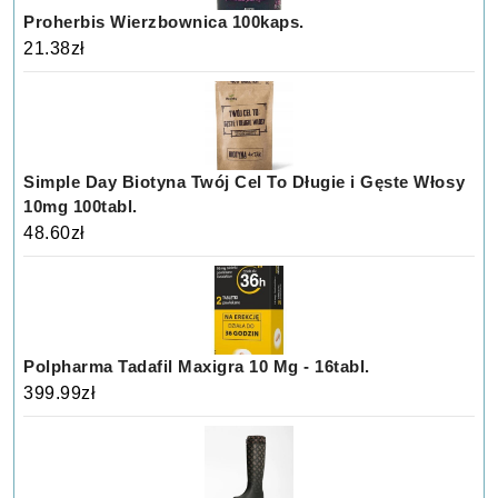
Proherbis Wierzbownica 100kaps.
21.38
zł
Simple Day Biotyna Twój Cel To Długie i Gęste Włosy
10mg 100tabl.
48.60
zł
Polpharma Tadafil Maxigra 10 Mg - 16tabl.
399.99
zł