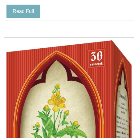
Próbki
Read
Read Full
5szt.
Full