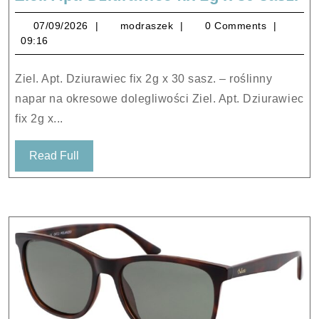
Ap
07/09/2026
modraszek
07/09/2026
modraszek
0 Comments
Dz
09:16
fix
2g
Ziel. Apt. Dziurawiec fix 2g x 30 sasz. – roślinny
x
napar na okresowe dolegliwości Ziel. Apt. Dziurawiec
30
fix 2g x...
sa
Read
Read Full
Full