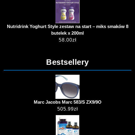
Nutridrink Yoghurt Style zestaw na start – miks smaków 8
butelek x 200ml
58.00
zł
Bestsellery
Marc Jacobs Marc 583/S ZX9/9O
505.99
zł