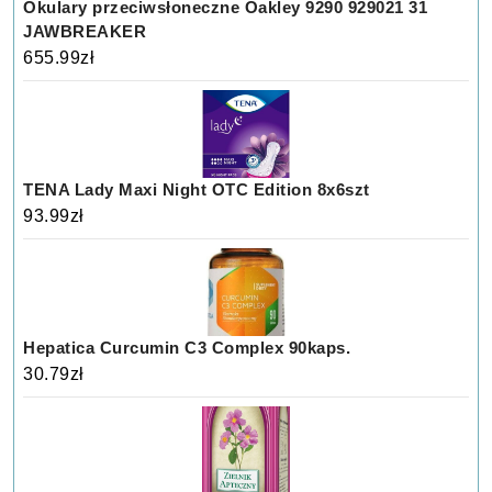
Okulary przeciwsłoneczne Oakley 9290 929021 31
JAWBREAKER
655.99
zł
TENA Lady Maxi Night OTC Edition 8x6szt
93.99
zł
Hepatica Curcumin C3 Complex 90kaps.
30.79
zł