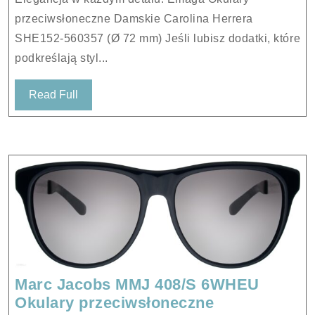
Herrera
przeciwsłoneczne Damskie Carolina Herrera
SHE152-
SHE152-560357 (Ø 72 mm) Jeśli lubisz dodatki, które
560357
podkreślają styl...
(Ø
72
Read
Read Full
mm)
Full
Marc Jacobs MMJ 408/S 6WHEU
Marc
Okulary przeciwsłoneczne