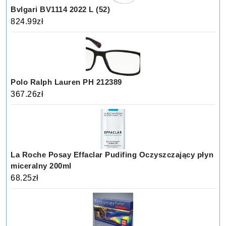
Bvlgari BV1114 2022 L (52)
824.99
zł
Polo Ralph Lauren PH 212389
367.26
zł
La Roche Posay Effaclar Pudifing Oczyszczający płyn
miceralny 200ml
68.25
zł