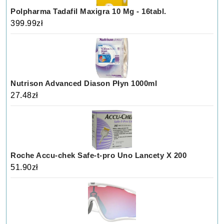
Polpharma Tadafil Maxigra 10 Mg - 16tabl.
399.99
zł
Nutrison Advanced Diason Płyn 1000ml
27.48
zł
Roche Accu-chek Safe-t-pro Uno Lancety X 200
51.90
zł