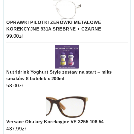
OPRAWKI PILOTKI ZERÓWKI METALOWE
KOREKCYJNE 931A SREBRNE + CZARNE
99.00
zł
Nutridrink Yoghurt Style zestaw na start – miks
smaków 8 butelek x 200ml
58.00
zł
Versace Okulary Korekcyjne VE 3255 108 54
487.99
zł