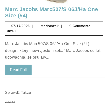
Marc Jacobs Marc507/S 06J/Ha One
Marc
Size (54)
Jacobs
07/17/2026
modraszek
07/17/2026
modraszek
0 Comments
Marc507/S
08:01
06J/Ha
One
Marc Jacobs Marc507/S 06J/Ha One Size (54) –
Size
design, który mówi „jestem sobą” Marc Jacobs od lat
(54)
udowadnia, że okulary...
Read
Read Full
Full
Sprawdź Także
zzzzz