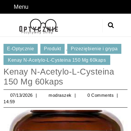
Skip
Menu
Menu
to
content
Skip
Search
to
for:
Content
E-Optycznie
Produkt
,
Przeziębienie i grypa
Kenay N-Acetylo-L-Cysteina 150 Mg 60kaps
Kenay N-Acetylo-L-Cysteina
150 Mg 60kaps
07/13/2026
modraszek
07/13/2026
modraszek
0 Comments
14:59