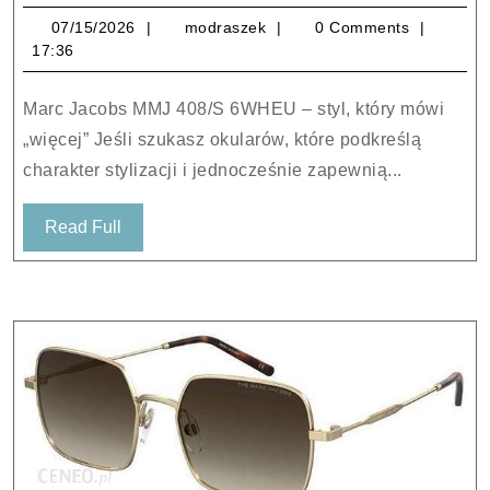
Jacobs
07/15/2026
modraszek
07/15/2026
modraszek
0 Comments
MMJ
17:36
408/S
6WHEU
Marc Jacobs MMJ 408/S 6WHEU – styl, który mówi
Okulary
„więcej” Jeśli szukasz okularów, które podkreślą
przeciwsłone
charakter stylizacji i jednocześnie zapewnią...
Read
Read Full
Full