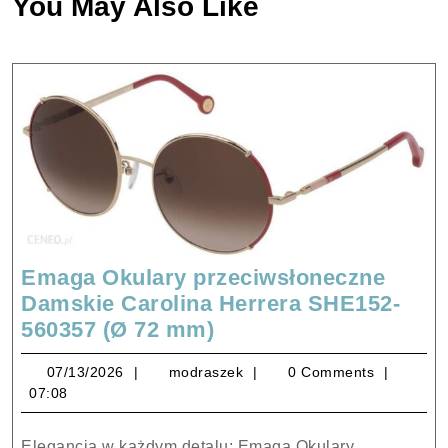
You May Also Like
Emaga Okulary przeciwsłoneczne
Damskie Carolina Herrera SHE152-
Emaga
560357 (Ø 72 mm)
Okulary
07/13/2026
modraszek
07/13/2026
modraszek
0 Comments
przeciwsłoneczne
07:08
Damskie
Carolina
Elegancja w każdym detalu: Emaga Okulary