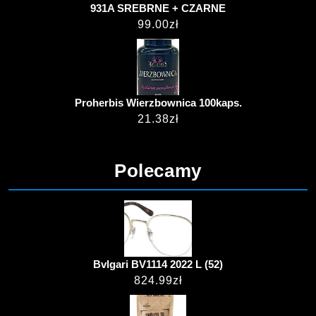
931A SREBRNE + CZARNE
99.00
zł
Proherbis Wierzbownica 100kaps.
21.38
zł
Polecamy
Bvlgari BV1114 2022 L (52)
824.99
zł