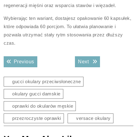
regeneracji mięśni oraz wsparcia stawów i więzadeł.
Wybierając ten wariant, dostajesz opakowanie 60 kapsułek,
które odpowiada 60 porcjom. To ułatwia planowanie i
pozwala utrzymać stały rytm stosowania przez dłuższy
czas.
Nawigacja
Previous post:
Next post:
Previous
Next
wpisu
gucci okulary przeciwsłoneczne
okulary gucci damskie
oprawki do okularów męskie
przezroczyste oprawki
versace okulary