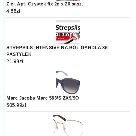
Ziel. Apt. Czystek fix 2g x 20 sasz.
4.86
zł
STREPSILS INTENSIVE NA BÓL GARDŁA 36
PASTYLEK
21.99
zł
Marc Jacobs Marc 583/S ZX9/9O
505.99
zł