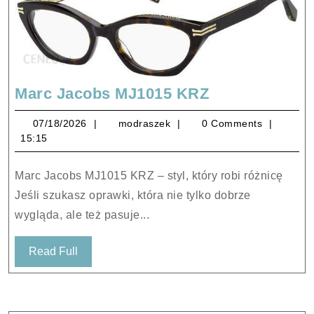
Marc
Marc Jacobs MJ1015 KRZ
Jacobs
07/18/2026
modraszek
07/18/2026
modraszek
0 Comments
MJ1015
15:15
KRZ
Marc Jacobs MJ1015 KRZ – styl, który robi różnicę
Jeśli szukasz oprawki, która nie tylko dobrze
wygląda, ale też pasuje...
Read
Read Full
Full