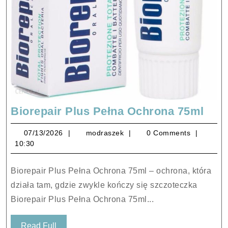
Bior
Biorepair Plus Pełna Ochrona 75ml
Plus
07/13/2026
modraszek
07/13/2026
modraszek
0 Comments
Peł
10:30
Och
75m
Biorepair Plus Pełna Ochrona 75ml – ochrona, która
działa tam, gdzie zwykle kończy się szczoteczka
Biorepair Plus Pełna Ochrona 75ml...
Read
Read Full