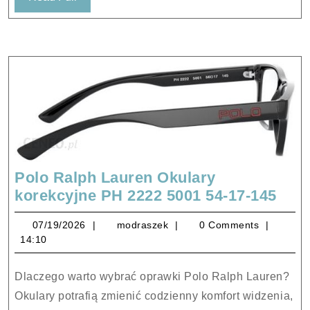
Full
Polo Ralph Lauren Okulary
Polo
korekcyjne PH 2222 5001 54-17-145
Ral
07/19/2026
modraszek
07/19/2026
modraszek
0 Comments
Lau
14:10
Okul
kore
Dlaczego warto wybrać oprawki Polo Ralph Lauren?
PH
Okulary potrafią zmienić codzienny komfort widzenia,
222