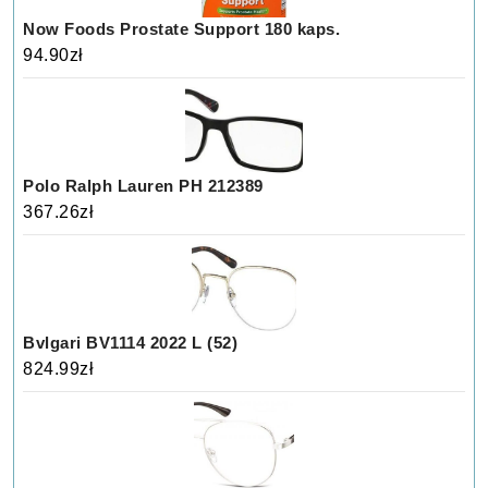
Now Foods Prostate Support 180 kaps.
94.90
zł
Polo Ralph Lauren PH 212389
367.26
zł
Bvlgari BV1114 2022 L (52)
824.99
zł