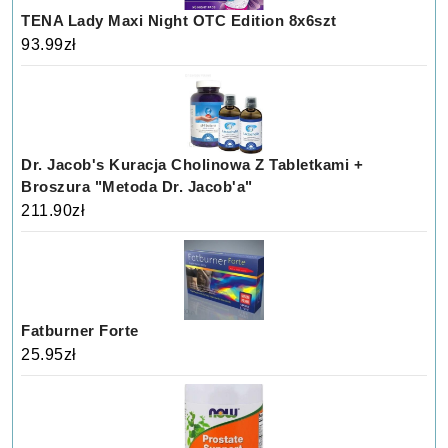
TENA Lady Maxi Night OTC Edition 8x6szt
93.99
zł
Dr. Jacob's Kuracja Cholinowa Z Tabletkami +
Broszura "Metoda Dr. Jacob'a"
211.90
zł
Fatburner Forte
25.95
zł