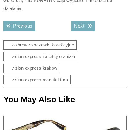
wsparcia, linia PURRITIN daje wygodne narzędzia do
działania.
Nawigacja
Previous post:
Next post:
Previous
Next
wpisu
kolorowe soczewki korekcyjne
vision express ile lat tyle zniżki
vision express kraków
vision express manufaktura
You May Also Like