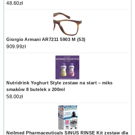
48.60
zł
Giorgio Armani AR7211 5903 M (53)
909.99
zł
Nutridrink Yoghurt Style zestaw na start – miks
smaków 8 butelek x 200ml
58.00
zł
Neilmed Pharmaceuticals SINUS RINSE Kit zestaw dla