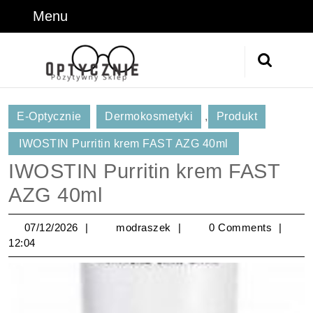
Skip
Menu
Menu
to
content
Skip
Search
to
for:
Content
E-Optycznie
Dermokosmetyki
,
Produkt
IWOSTIN Purritin krem FAST AZG 40ml
IWOSTIN Purritin krem FAST
AZG 40ml
07/12/2026
modraszek
07/12/2026
modraszek
0 Comments
12:04