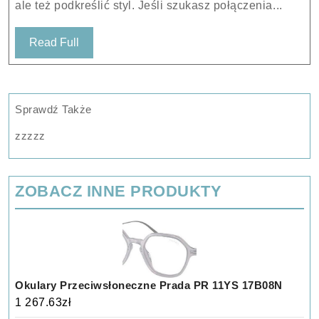
ale też podkreślić styl. Jeśli szukasz połączenia...
500
54-
Read
Read Full
17-
Full
145
Sprawdź Także
zzzzz
ZOBACZ INNE PRODUKTY
Okulary Przeciwsłoneczne Prada PR 11YS 17B08N
1 267.63
zł