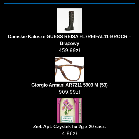
Damskie Kalosze GUESS REISA FL7REIFAL11-BROCR –
Brązowy
459.99
zł
Giorgio Armani AR7211 5903 M (53)
909.99
zł
Ziel. Apt. Czystek fix 2g x 20 sasz.
4.86
zł