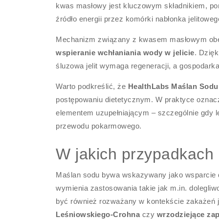
kwas masłowy jest kluczowym składnikiem, pon
źródło energii przez komórki nabłonka jelitoweg
Mechanizm związany z kwasem masłowym obe
wspieranie wchłaniania wody w jelicie
. Dzię
śluzowa jelit wymaga regeneracji, a gospodarka
Warto podkreślić, że
HealthLabs Maślan Sodu
postępowaniu dietetycznym. W praktyce oznacz
elementem uzupełniającym – szczególnie gdy le
przewodu pokarmowego.
W jakich przypadkach
Maślan sodu bywa wskazywany jako wsparcie d
wymienia zastosowania takie jak m.in. dolegli
być również rozważany w kontekście zakażeń jeli
Leśniowskiego-Crohna
czy
wrzodziejące zap