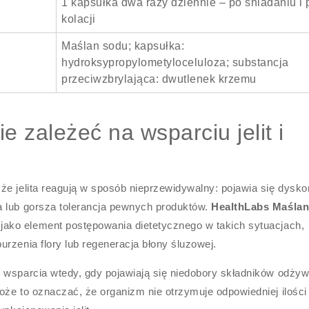
1 kapsułka dwa razy dziennie – po śniadaniu i 
kolacji
Maślan sodu; kapsułka:
hydroksypropylometyloceluloza; substancja
przeciwzbrylająca: dwutlenek krzemu
 zależeć na wsparciu jelit i
że jelita reagują w sposób nieprzewidywalny: pojawia się dysko
a lub gorsza tolerancja pewnych produktów.
HealthLabs Maśla
ako element postępowania dietetycznego w takich sytuacjach,
rzenia flory lub regeneracja błony śluzowej.
 wsparcia wtedy, gdy pojawiają się niedobory składników odży
oże to oznaczać, że organizm nie otrzymuje odpowiedniej ilości