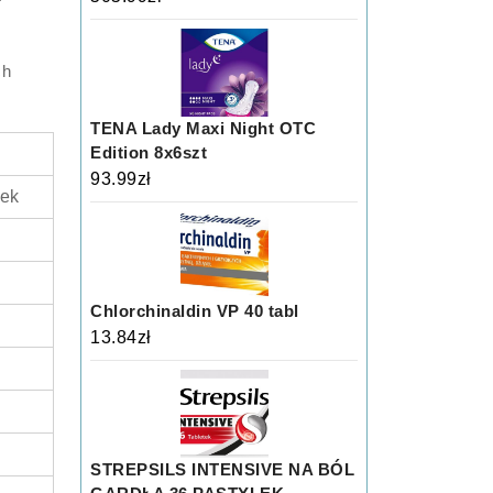
ch
TENA Lady Maxi Night OTC
Edition 8x6szt
93.99
zł
łek
Chlorchinaldin VP 40 tabl
13.84
zł
STREPSILS INTENSIVE NA BÓL