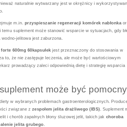
ieważ naturalnie wytwarzany jest w okrężnicy i wykorzystywan
o.
jmuje m.in.
przyspieszanie regeneracji komórek nabłonka
or
ki temu suplement może stanowić wsparcie w sytuacjach, gdy b
 wodno-jelitowa jest zaburzona.
 forte 600mg 60kapsułek
jest przeznaczony do stosowania w
a to, że nie zastępuje leczenia, ale może być wartościowym
karz prowadzący zaleci odpowiednią dietę i strategię wsparcia
 suplement może być pomocn
iety w wybranych problemach gastroenterologicznych. Produc
wości związane z
zespołem jelita drażliwego (IBS)
. Suplement
t i chorób zapalnych błony śluzowej jelit, takich jak
choroba
alenie jelita grubego
.