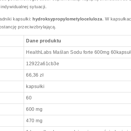
indywidualnej sytuacji.
adniki kapsułki:
hydroksypropylometyloceluloza
. W kapsułka
bstancję przeciwzbrylającą.
Dane produktu
HealthLabs Maślan Sodu forte 600mg 60kapsu
12922a61cb3e
66,36 zł
kapsułki
60
600 mg
470 mg