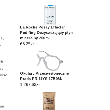
La Roche Posay Effaclar
Pudifing Oczyszczający płyn
miceralny 200ml
 tu
68.25
zł
w
ch
wy
Okulary Przeciwsłoneczne
lości
Prada PR 11YS 17B08N
1 267.63
zł
nie