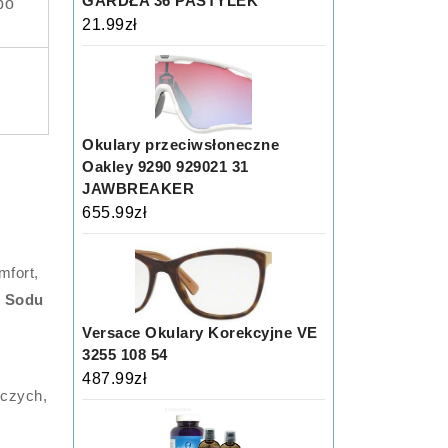
GARDŁA 36 PASTYLEK
po
21.99
zł
Okulary przeciwsłoneczne
Oakley 9290 929021 31
JAWBREAKER
655.99
zł
mfort,
n Sodu
Versace Okulary Korekcyjne VE
3255 108 54
487.99
zł
wczych,