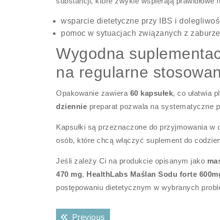
substancji, które zwykle wspierają prawidłowe f
wsparcie dietetyczne przy IBS i dolegliwoś
pomoc w sytuacjach związanych z zaburzenia
Wygodna suplementacj
na regularne stosowan
Opakowanie zawiera
60 kapsułek
, co ułatwia
dziennie
preparat pozwala na systematyczne p
Kapsułki są przeznaczone do przyjmowania w c
osób, które chcą włączyć suplement do codzien
Jeśli zależy Ci na produkcie opisanym jako
maś
470 mg
,
HealthLabs Maślan Sodu forte 600m
postępowaniu dietetycznym w wybranych probl
Nawigacja
Previous post:
Previous