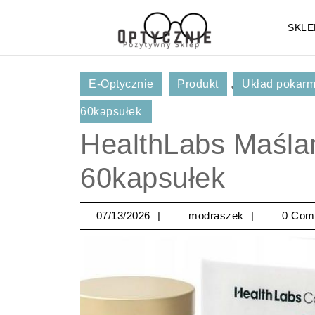
Skip
to
SKLE
content
Skip
to
E-Optycznie
Produkt
,
Układ pokarm
Content
60kapsułek
HealthLabs Maśla
60kapsułek
07/13/2026
modraszek
07/13/2026
modraszek
0 Com