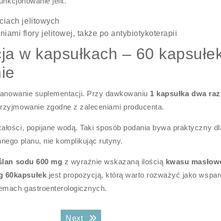
unkcjonowanie jelit.
ciach jelitowych
mi flory jelitowej, także po antybiotykoterapii
a w kapsułkach – 60 kapsułe
ie
 planowanie suplementacji. Przy dawkowaniu
1 kapsułka dwa raz
rzyjmowanie zgodne z zaleceniami producenta.
ałości, popijane wodą. Taki sposób podania bywa praktyczny dl
nego planu, nie komplikując rutyny.
lan sodu 600 mg
z wyraźnie wskazaną ilością
kwasu masłow
g 60kapsułek
jest propozycją, którą warto rozważyć jako wspar
emach gastroenterologicznych.
Next post:
Next