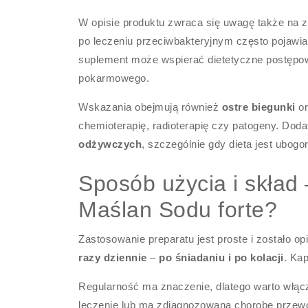
W opisie produktu zwraca się uwagę także na zab
po leczeniu przeciwbakteryjnym często pojawia
suplement może wspierać dietetyczne postępo
pokarmowego.
Wskazania obejmują również
ostre biegunki
or
chemioterapię, radioterapię czy patogeny. Do
odżywczych
, szczególnie gdy dieta jest ubogo
Sposób użycia i skład
Maślan Sodu forte?
Zastosowanie preparatu jest proste i zostało 
razy dziennie
–
po śniadaniu i po kolacji
. Ka
Regularność ma znaczenie, dlatego warto włącz
leczenie lub ma zdiagnozowaną chorobę przewo