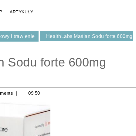
P
ARTYKUŁY
owy i trawienie
HealthLabs Maślan Sodu forte 600mg
n Sodu forte 600mg
ments
09:50