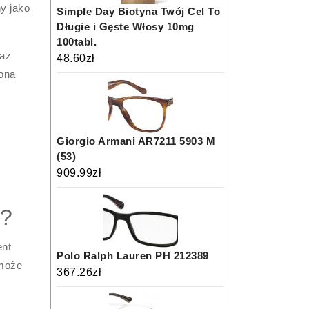
y jako
Simple Day Biotyna Twój Cel To
Długie i Gęste Włosy 10mg
100tabl.
az
48.60
zł
łona
Giorgio Armani AR7211 5903 M
(53)
909.99
zł
y?
ent
Polo Ralph Lauren PH 212389
 może
367.26
zł