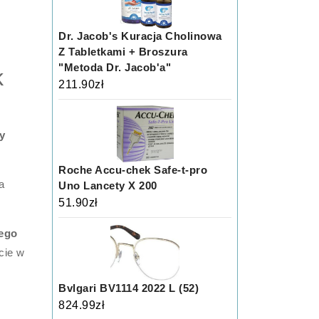
Dr. Jacob's Kuracja Cholinowa
Z Tabletkami + Broszura
"Metoda Dr. Jacob'a"
k
211.90
zł
y
Roche Accu-chek Safe-t-pro
a
Uno Lancety X 200
51.90
zł
ego
cie w
Bvlgari BV1114 2022 L (52)
824.99
zł