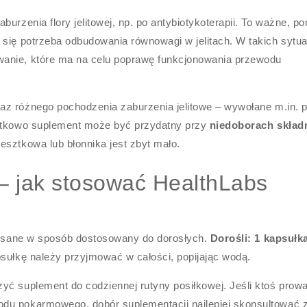
urzenia flory jelitowej, np. po antybiotykoterapii. To ważne, p
 się potrzeba odbudowania równowagi w jelitach. W takich sytu
wanie, które ma na celu poprawę funkcjonowania przewodu
az różnego pochodzenia zaburzenia jelitowe – wywołane m.in. 
datkowo suplement może być przydatny przy
niedoborach skład
resztkowa lub błonnika jest zbyt mało.
 – jak stosować HealthLabs
opisane w sposób dostosowany do dorosłych.
Dorośli: 1 kapsułk
psułkę należy przyjmować w całości, popijając wodą.
yć suplement do codziennej rutyny posiłkowej. Jeśli ktoś prow
du pokarmowego, dobór suplementacji najlepiej skonsultować 