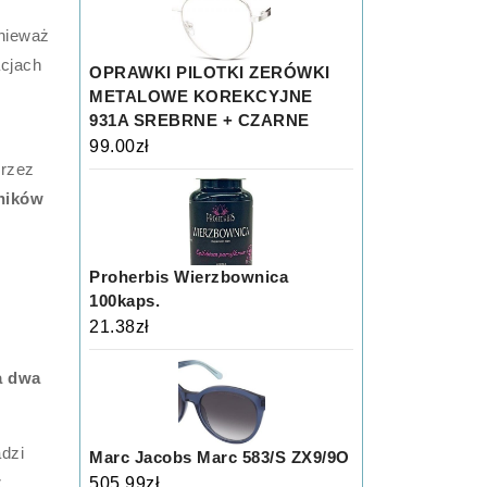
onieważ
acjach
OPRAWKI PILOTKI ZERÓWKI
METALOWE KOREKCYJNE
931A SREBRNE + CZARNE
99.00
zł
przez
ników
Proherbis Wierzbownica
100kaps.
21.38
zł
a dwa
adzi
Marc Jacobs Marc 583/S ZX9/9O
z
505.99
zł