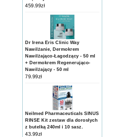
459.99
zł
Dr Irena Eris Clinic Way
Nawilżanie, Dermokrem
Nawilżająco-Łagodzący - 50 ml
+ Dermokrem Regenerująco-
Nawilżający - 50 ml
79.99
zł
Neilmed Pharmaceuticals SINUS
RINSE Kit zestaw dla dorosłych
z butelką 240ml i 10 sasz.
43.99
zł