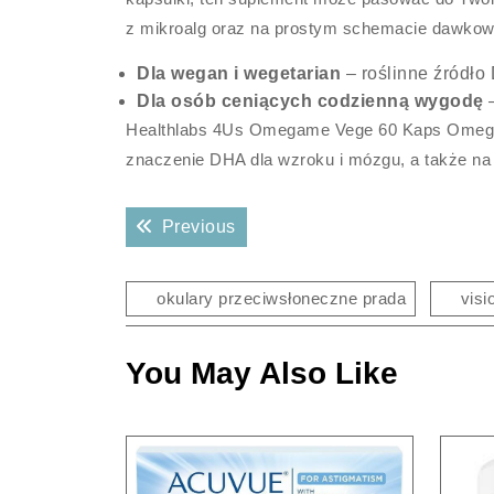
z mikroalg oraz na prostym schemacie dawkow
Dla wegan i wegetarian
– roślinne źródło
Dla osób ceniących codzienną wygodę
–
Healthlabs 4Us Omegame Vege 60 Kaps Omega 
znaczenie DHA dla wzroku i mózgu, a także na 
Nawigacja
Previous post:
Previous
wpisu
okulary przeciwsłoneczne prada
visi
You May Also Like