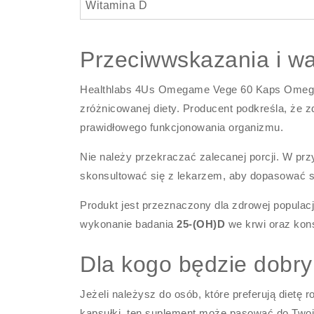
Witamina D
Przeciwwskazania i w
Healthlabs 4Us Omegame Vege 60 Kaps Omeg
zróżnicowanej diety. Producent podkreśla, że 
prawidłowego funkcjonowania organizmu.
Nie należy przekraczać zalecanej porcji. W pr
skonsultować się z lekarzem, aby dopasować s
Produkt jest przeznaczony dla zdrowej populac
wykonanie badania
25-(OH)D
we krwi oraz kons
Dla kogo będzie dob
Jeżeli należysz do osób, które preferują dietę
kapsułki, ten suplement może pasować do Two