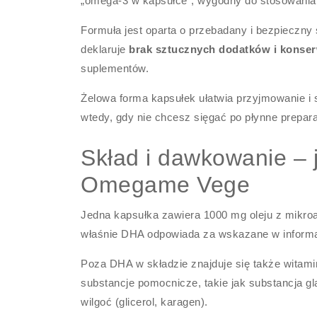
„omega-3 w kapsułce”, wygodny do stosowania n
Formuła jest oparta o przebadany i bezpieczny
deklaruje
brak sztucznych dodatków i konse
suplementów.
Żelowa forma kapsułek ułatwia przyjmowanie i 
wtedy, gdy nie chcesz sięgać po płynne prepara
Skład i dawkowanie – 
Omegame Vege
Jedna kapsułka zawiera 1000 mg oleju z mikro
właśnie DHA odpowiada za wskazane w informac
Poza DHA w składzie znajduje się także witami
substancje pomocnicze, takie jak substancja g
wilgoć (glicerol, karagen).