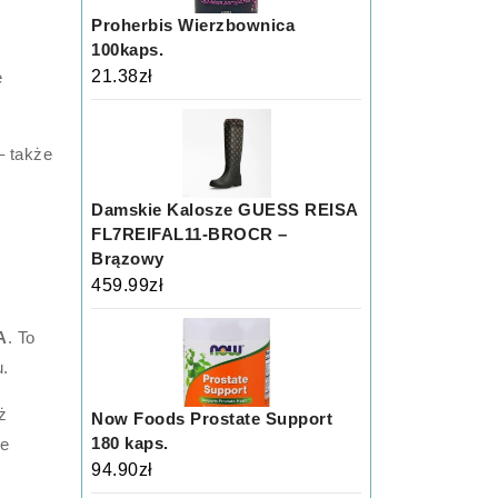
Proherbis Wierzbownica
t
100kaps.
21.38
zł
e
– także
Damskie Kalosze GUESS REISA
FL7REIFAL11-BROCR –
Brązowy
459.99
zł
A
. To
u.
ż
Now Foods Prostate Support
180 kaps.
ce
94.90
zł