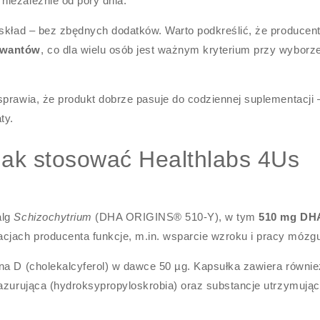
iezależnie od pory dnia.
 skład – bez zbędnych dodatków. Warto podkreślić, że producen
rwantów
, co dla wielu osób jest ważnym kryterium przy wyborz
sprawia, że produkt dobrze pasuje do codziennej suplementacji 
ty.
jak stosować Healthlabs 4Us
alg
Schizochytrium
(DHA ORIGINS® 510‑Y), w tym
510 mg DH
jach producenta funkcje, m.in. wsparcie wzroku i pracy mózg
na D (cholekalcyferol) w dawce 50 µg. Kapsułka zawiera równie
lazurująca (hydroksypropyloskrobia) oraz substancje utrzymują