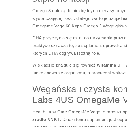
Omega-3 należą do niezbędnych nienasyconych
wystarczającej ilości, dlatego warto je uzupeł
Omegame Vege 60 Kaps Omega 3 Wege główny
DHA przyczynia się m.in. do utrzymania prawi
praktyce oznacza to, że suplement sprawdza si
których DHA odgrywa istotną rolę.
W składzie znajduje się również
witamina D
– 
funkcjonowanie organizmu, a producent wskazuj
Wegańska i czysta kom
Labs 4US OmegaMe 
Health Labs Care OmegaMe Vege to produkt opa
źródło NNKT
. Dzięki temu suplement jest odp