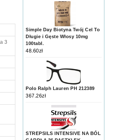
Simple Day Biotyna Twój Cel To
Długie i Gęste Włosy 10mg
a 3
100tabl.
48.60
zł
Polo Ralph Lauren PH 212389
367.26
zł
STREPSILS INTENSIVE NA BÓL