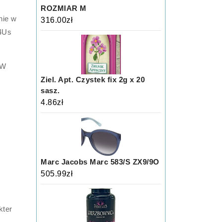
ROZMIAR M
nie w
316.00
zł
 4Us
 W
Ziel. Apt. Czystek fix 2g x 20
sasz.
4.86
zł
Marc Jacobs Marc 583/S ZX9/9O
505.99
zł
kter