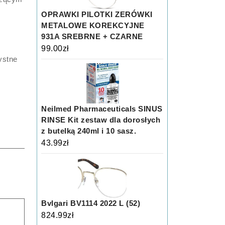
OPRAWKI PILOTKI ZERÓWKI
METALOWE KOREKCYJNE
931A SREBRNE + CZARNE
99.00
zł
ystne
Neilmed Pharmaceuticals SINUS
RINSE Kit zestaw dla dorosłych
z butelką 240ml i 10 sasz.
43.99
zł
Bvlgari BV1114 2022 L (52)
824.99
zł