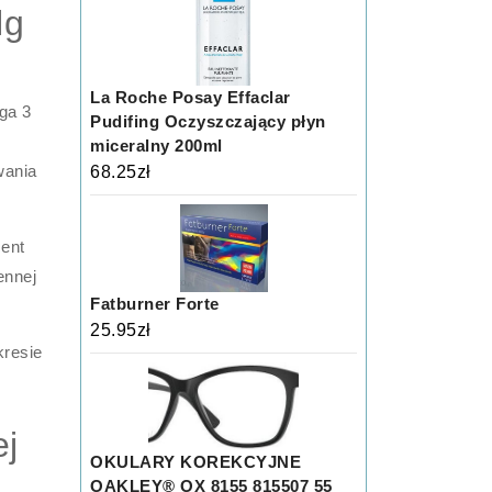
lg
La Roche Posay Effaclar
ga 3
Pudifing Oczyszczający płyn
miceralny 200ml
wania
68.25
zł
cent
ennej
Fatburner Forte
25.95
zł
resie
ej
OKULARY KOREKCYJNE
OAKLEY® OX 8155 815507 55