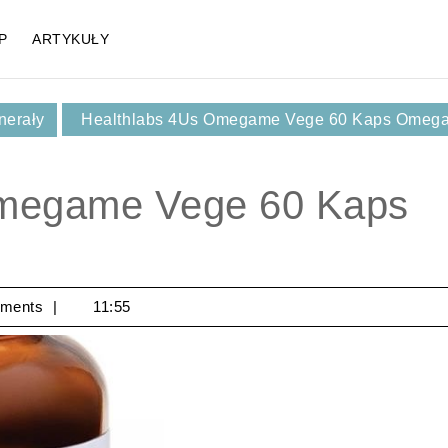
P
ARTYKUŁY
nerały
Healthlabs 4Us Omegame Vege 60 Kaps Omega
Omegame Vege 60 Kaps
ments
11:55