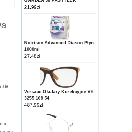
GARDŁA 36 PASTYLEK
21.99
zł
wa
Nutrison Advanced Diason Płyn
1000ml
27.48
zł
 się
Versace Okulary Korekcyjne VE
3255 108 54
487.99
zł
dnej
dzącym