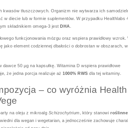
 kwasów tłuszczowych. Organizm nie wytwarza ich samodziel
niać w diecie lub w formie suplementów. W przypadku Healthlabs
m składnikiem omega-3 jest
DHA
.
dłowego funkcjonowania mózgu oraz wspiera prawidłowy wzrok.
ę jako element codziennej dbałości o dobrostan w obszarach, w
w dawce 50 µg na kapsułkę. Witamina D wspiera prawidłowe
e, że jedna porcja realizuje aż
1000% RWS
dla tej witaminy.
pozycja – co wyróżnia Health
Vege
rty na oleju z mikroalg
Schizochytrium
, który stanowi
roślinne
owiedni dla wegan i wegetarian, a jednocześnie zachowuje chara