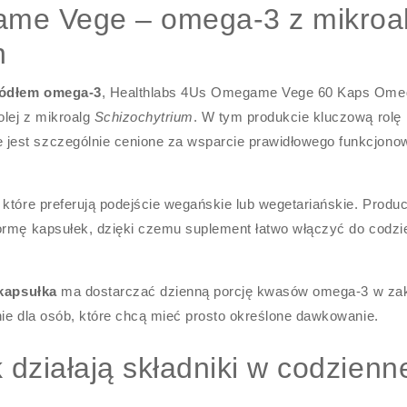
ame Vege – omega-3 z mikroa
n
ródłem omega-3
, Healthlabs 4Us Omegame Vege 60 Kaps Ome
lej z mikroalg
Schizochytrium
. W tym produkcie kluczową rolę
jest szczególnie cenione za wsparcie prawidłowego funkcjono
które preferują podejście wegańskie lub wegetariańskie. Produ
ormę kapsułek, dzięki czemu suplement łatwo włączyć do codzi
 kapsułka
ma dostarczać dzienną porcję kwasów omega-3 w zak
nie dla osób, które chcą mieć prosto określone dawkowanie.
 działają składniki w codzienn