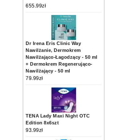
655.99
zł
Dr Irena Eris Clinic Way
Nawilżanie, Dermokrem
Nawilżająco-Łagodzący - 50 ml
+ Dermokrem Regenerująco-
Nawilżający - 50 ml
79.99
zł
TENA Lady Maxi Night OTC
Edition 8x6szt
93.99
zł