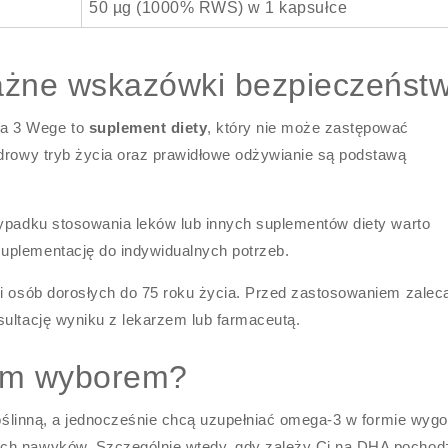
50 µg (1000% RWS) w 1 kapsułce
ażne wskazówki bezpieczeńst
a 3 Wege to
suplement diety
, który nie może zastępować
zdrowy tryb życia oraz prawidłowe odżywianie są podstawą
zypadku stosowania leków lub innych suplementów diety warto
uplementację do indywidualnych potrzeb.
ji osób dorosłych do 75 roku życia. Przed zastosowaniem zaleca
ultację wyniku z lekarzem lub farmaceutą.
rym wyborem?
 roślinną, a jednocześnie chcą uzupełniać omega-3 w formie wygo
ich nawyków. Szczególnie wtedy, gdy zależy Ci na DHA pocho