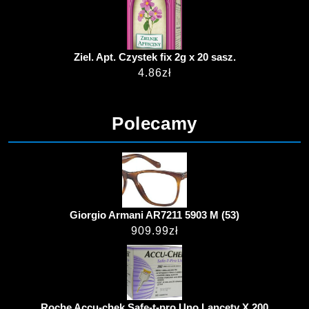
Ziel. Apt. Czystek fix 2g x 20 sasz.
4.86
zł
Polecamy
Giorgio Armani AR7211 5903 M (53)
909.99
zł
Roche Accu-chek Safe-t-pro Uno Lancety X 200