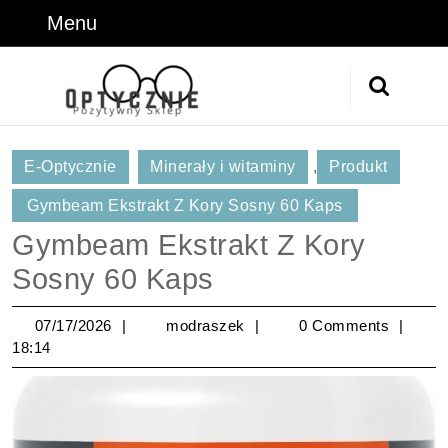
Skip
Menu
Menu
to
content
Skip
Search
to
for:
Content
E-Optycznie
Minerały i witaminy
,
Produkt
Gymbeam Ekstrakt Z Kory Sosny 60 Kaps
Gymbeam Ekstrakt Z Kory
Sosny 60 Kaps
07/17/2026
modraszek
07/17/2026
modraszek
0 Comments
18:14