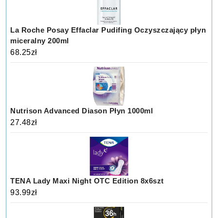
La Roche Posay Effaclar Pudifing Oczyszczający płyn
miceralny 200ml
68.25
zł
Nutrison Advanced Diason Płyn 1000ml
27.48
zł
TENA Lady Maxi Night OTC Edition 8x6szt
93.99
zł