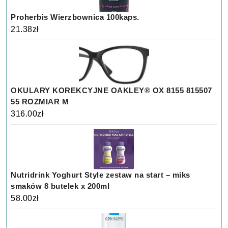
Proherbis Wierzbownica 100kaps.
21.38
zł
OKULARY KOREKCYJNE OAKLEY® OX 8155 815507
55 ROZMIAR M
316.00
zł
Nutridrink Yoghurt Style zestaw na start – miks
smaków 8 butelek x 200ml
58.00
zł