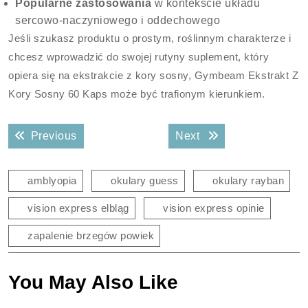
Popularne zastosowania
w kontekście układu
sercowo-naczyniowego i oddechowego
Jeśli szukasz produktu o prostym, roślinnym charakterze i
chcesz wprowadzić do swojej rutyny suplement, który
opiera się na ekstrakcie z kory sosny, Gymbeam Ekstrakt Z
Kory Sosny 60 Kaps może być trafionym kierunkiem.
Nawigacja
Previous post:
Next post:
Previous
Next
wpisu
amblyopia
okulary guess
okulary rayban
vision express elbląg
vision express opinie
zapalenie brzegów powiek
You May Also Like