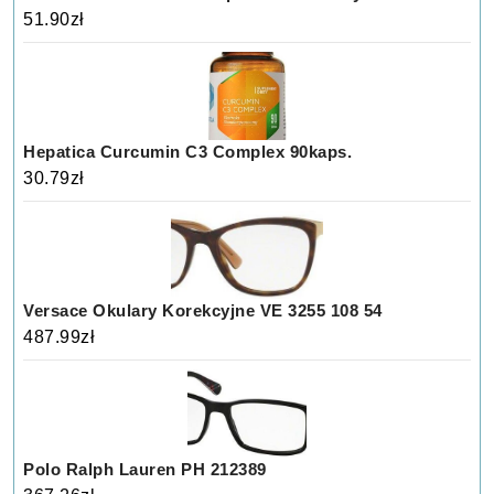
51.90
zł
Hepatica Curcumin C3 Complex 90kaps.
30.79
zł
Versace Okulary Korekcyjne VE 3255 108 54
487.99
zł
Polo Ralph Lauren PH 212389