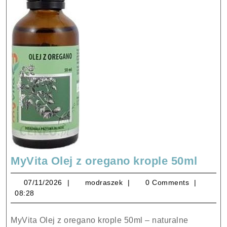
MyVi
MyVita Olej z oregano krople 50ml
Olej
07/11/2026
modraszek
07/11/2026
modraszek
0 Comments
z
08:28
oreg
kropl
MyVita Olej z oregano krople 50ml – naturalne
50ml