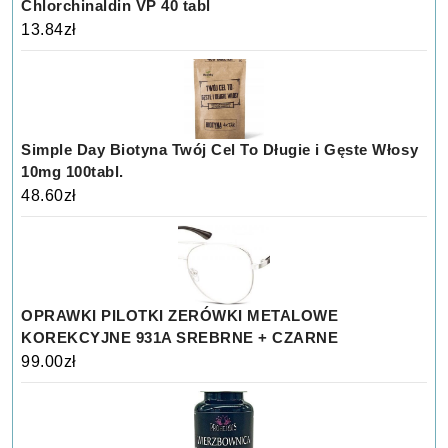
Chlorchinaldin VP 40 tabl
13.84
zł
Simple Day Biotyna Twój Cel To Długie i Gęste Włosy
10mg 100tabl.
48.60
zł
OPRAWKI PILOTKI ZERÓWKI METALOWE
KOREKCYJNE 931A SREBRNE + CZARNE
99.00
zł