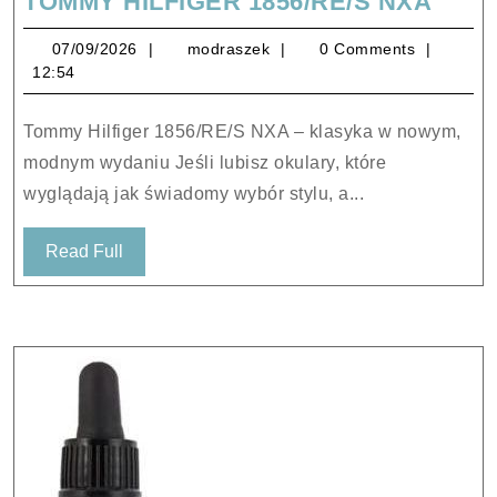
TOM
TOMMY HILFIGER 1856/RE/S NXA
HILF
07/09/2026
modraszek
07/09/2026
modraszek
0 Comments
1856
12:54
NXA
Tommy Hilfiger 1856/RE/S NXA – klasyka w nowym,
modnym wydaniu Jeśli lubisz okulary, które
wyglądają jak świadomy wybór stylu, a...
Read
Read Full
Full