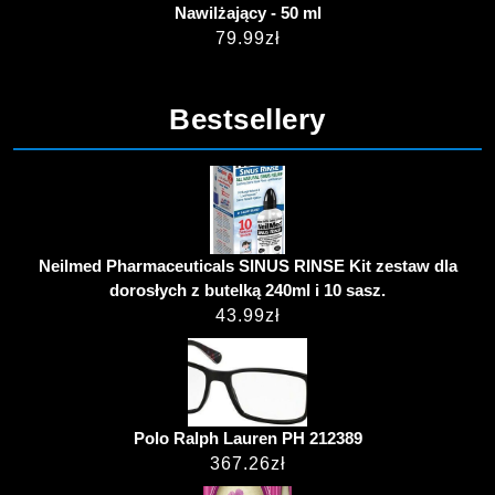
Nawilżający - 50 ml
79.99
zł
Bestsellery
Neilmed Pharmaceuticals SINUS RINSE Kit zestaw dla
dorosłych z butelką 240ml i 10 sasz.
43.99
zł
Polo Ralph Lauren PH 212389
367.26
zł