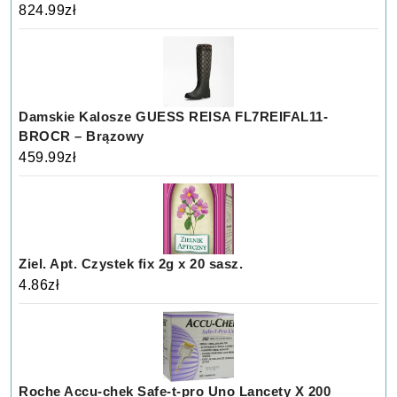
824.99
zł
Damskie Kalosze GUESS REISA FL7REIFAL11-
BROCR – Brązowy
459.99
zł
Ziel. Apt. Czystek fix 2g x 20 sasz.
4.86
zł
Roche Accu-chek Safe-t-pro Uno Lancety X 200