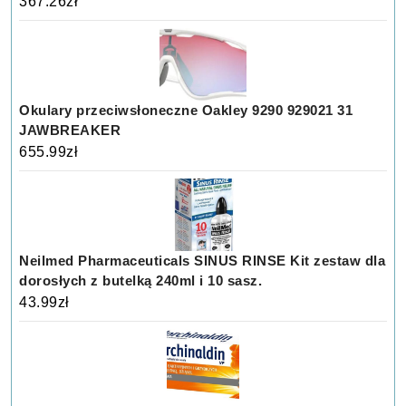
367.26
zł
Okulary przeciwsłoneczne Oakley 9290 929021 31
JAWBREAKER
655.99
zł
Neilmed Pharmaceuticals SINUS RINSE Kit zestaw dla
dorosłych z butelką 240ml i 10 sasz.
43.99
zł