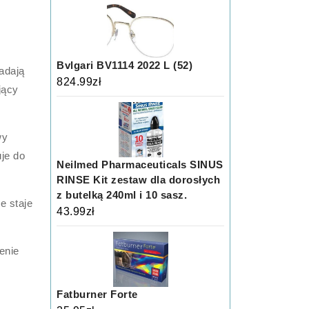
Bvlgari BV1114 2022 L (52)
adają
824.99
zł
jący
wy
uje do
Neilmed Pharmaceuticals SINUS
RINSE Kit zestaw dla dorosłych
z butelką 240ml i 10 sasz.
e staje
43.99
zł
enie
Fatburner Forte