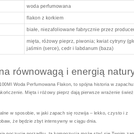
woda perfumowana
flakon z korkiem
białe, niezafoliowane fabrycznie przez produce
mięta, różowy pieprz, piwonia; kwiat cytryny (g
jaśmin (serce), cedr i labdanum (baza)
na równowagą i energią natur
 100Ml Woda Perfumowana Flakon, to spójna historia w zapachu
kończenie. Mięta i różowy pieprz dają pierwsze wrażenie śwież
lne w sposobie, w jaki zapach się rozwija – lekko, czysto i z
baw, że będzie zbyt intensywny w ciągu dnia.
 i dają poczucie porządku, ta kompozycja może stać się Twoim z