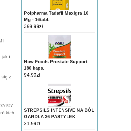
Polpharma Tadafil Maxigra 10
Mg - 16tabl.
399.99
zł
Ml
jak i
Now Foods Prostate Support
180 kaps.
94.90
zł
 się z
arzyszy
STREPSILS INTENSIVE NA BÓL
rótkich
GARDŁA 36 PASTYLEK
21.99
zł