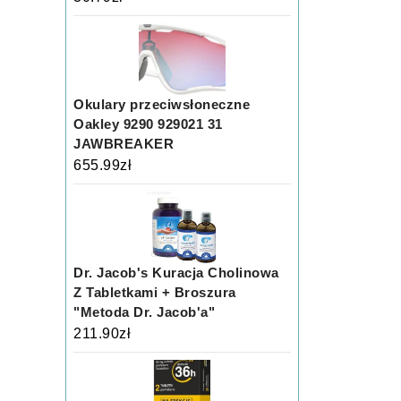
Okulary przeciwsłoneczne
Oakley 9290 929021 31
JAWBREAKER
655.99
zł
Dr. Jacob's Kuracja Cholinowa
Z Tabletkami + Broszura
"Metoda Dr. Jacob'a"
211.90
zł