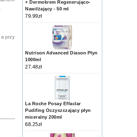
+ Dermokrem Regenerująco-
.
Nawilżający - 50 ml
79.99
zł
 a przy
Nutrison Advanced Diason Płyn
1000ml
27.48
zł
La Roche Posay Effaclar
Pudifing Oczyszczający płyn
miceralny 200ml
68.25
zł