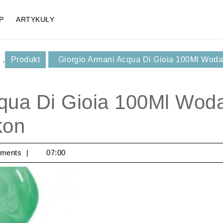
P
ARTYKUŁY
,
Produkt
Giorgio Armani Acqua Di Gioia 100Ml Wod
cqua Di Gioia 100Ml Wod
kon
ments
07:00