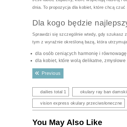
dnia. To propozycja dla kobiet, które chcą czuć
Dla kogo będzie najlepsz
Sprawdzi się szczególnie wtedy, gdy szukasz z
tym z wyraźnie określoną bazą, która utrzymuj
dla osób ceniących harmonię i równowag
dla kobiet, które wolą delikatne, zmysłow
Nawigacja
Previous post:
Previous
wpisu
dailies total 1
okulary ray ban damsk
vision express okulary przeciwsłoneczne
You May Also Like