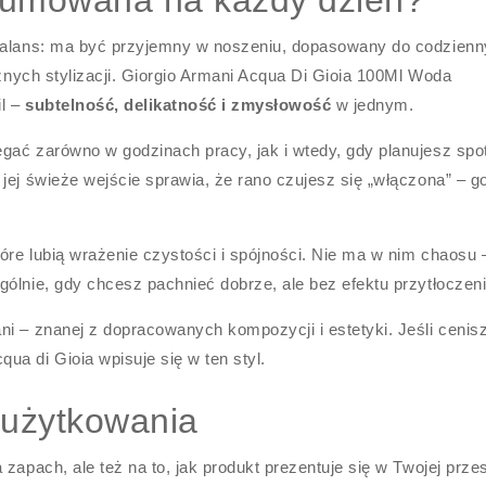
fumowana na każdy dzień?
 balans: ma być przyjemny w noszeniu, dopasowany do codzien
óżnych stylizacji. Giorgio Armani Acqua Di Gioia 100Ml Woda
il –
subtelność, delikatność i zmysłowość
w jednym.
gać zarówno w godzinach pracy, jak i wtedy, gdy planujesz spo
jej świeże wejście sprawia, że rano czujesz się „włączona” – g
re lubią wrażenie czystości i spójności. Nie ma w nim chaosu –
ólnie, gdy chcesz pachnieć dobrze, ale bez efektu przytłoczeni
i – znanej z dopracowanych kompozycji i estetyki. Jeśli cenis
 di Gioia wpisuje się w ten styl.
użytkowania
zapach, ale też na to, jak produkt prezentuje się w Twojej przes