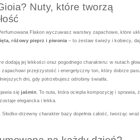
ioia? Nuty, które tworzą
łość
 Perfumowana Flakon wyczuwasz warstwy zapachowe, które ukł
ięta, różowy pieprz i piwonia
– to zestaw świeży i kobiecy, da
re dodają jej lekkości oraz pogodnego charakteru: w nutach gło
e zapachowi przejrzystość i energetyczny ton, który dobrze pas
niejszych dni, gdy potrzebujesz odrobiny światła.
ojawia się
jaśmin
. To nuta, która ociepla kompozycję i sprawia, ż
zostaje elegancka i lekka.
. Słodko-drzewny charakter bazy dopełnia całość, tworząc wraż