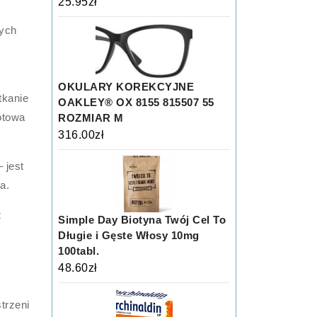
25.95
zł
nych
OKULARY KOREKCYJNE
tkanie
OAKLEY® OX 8155 815507 55
otowa
ROZMIAR M
316.00
zł
 jest
a.
z
Simple Day Biotyna Twój Cel To
Długie i Gęste Włosy 10mg
100tabl.
48.60
zł
trzeni