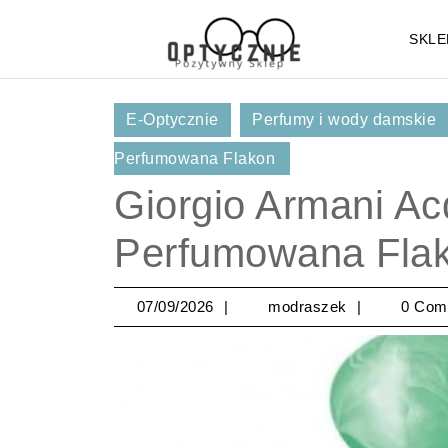
Skip
to
SKLE
content
Skip
to
E-Optycznie
Perfumy i wody damskie
Content
Perfumowana Flakon
Giorgio Armani A
Perfumowana Fla
07/09/2026
modraszek
07/09/2026
modraszek
0 Com