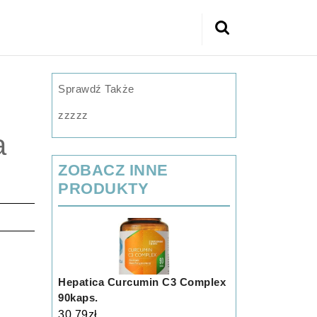
Search
for:
a
Sprawdź Także
zzzzz
a
ZOBACZ INNE
PRODUKTY
Hepatica Curcumin C3 Complex
90kaps.
30.79
zł