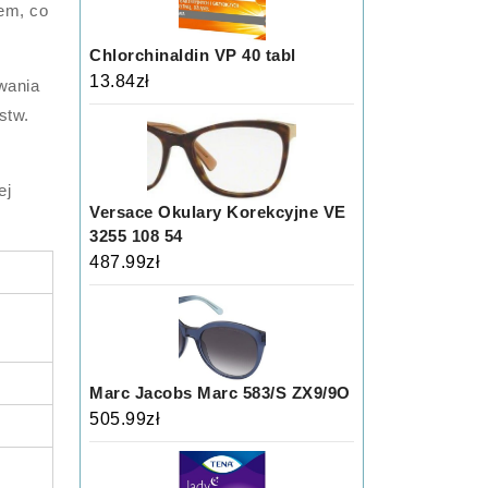
em, co
Chlorchinaldin VP 40 tabl
13.84
zł
wania
stw.
ej
Versace Okulary Korekcyjne VE
3255 108 54
487.99
zł
Marc Jacobs Marc 583/S ZX9/9O
505.99
zł