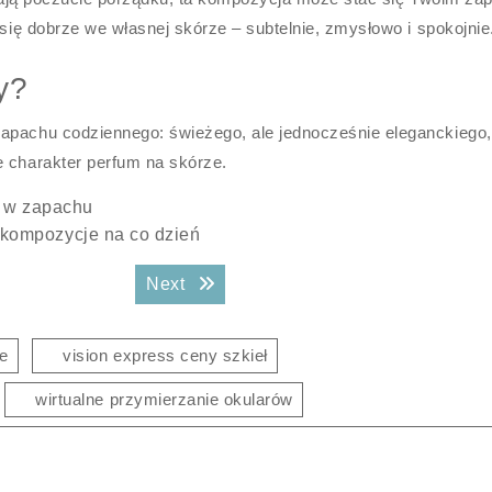
 się dobrze we własnej skórze – subtelnie, zmysłowo i spokojnie
y?
apachu codziennego: świeżego, ale jednocześnie eleganckiego,
e charakter perfum na skórze.
ę w zapachu
e kompozycje na co dzień
Next post:
Next
ie
vision express ceny szkieł
wirtualne przymierzanie okularów