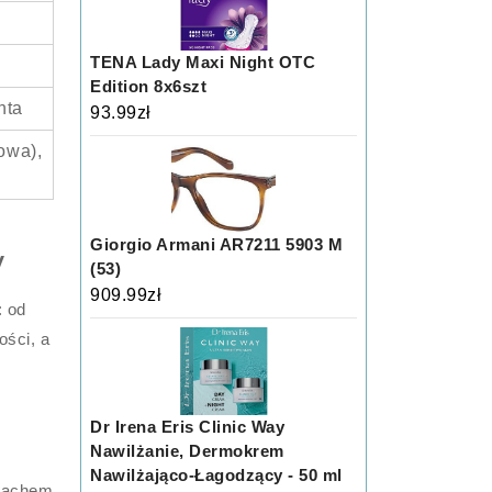
TENA Lady Maxi Night OTC
Edition 8x6szt
nta
93.99
zł
łowa),
Giorgio Armani AR7211 5903 M
y
(53)
909.99
zł
: od
ości, a
Dr Irena Eris Clinic Way
Nawilżanie, Dermokrem
Nawilżająco-Łagodzący - 50 ml
apachem