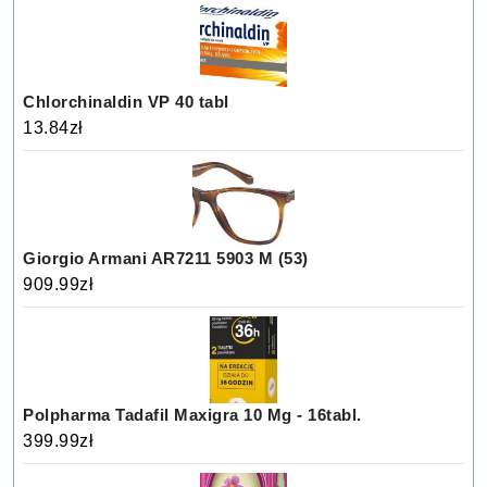
Chlorchinaldin VP 40 tabl
13.84
zł
Giorgio Armani AR7211 5903 M (53)
909.99
zł
Polpharma Tadafil Maxigra 10 Mg - 16tabl.
399.99
zł