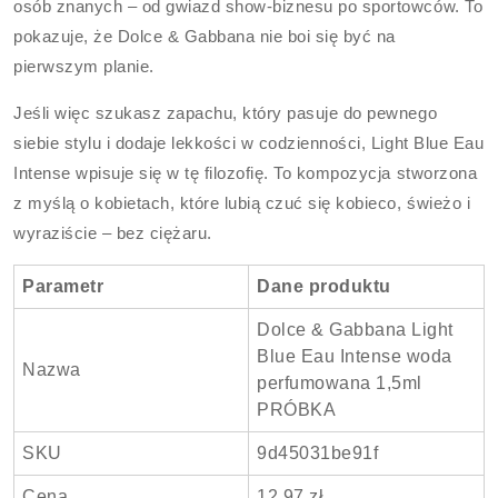
osób znanych – od gwiazd show-biznesu po sportowców. To
pokazuje, że Dolce & Gabbana nie boi się być na
pierwszym planie.
Jeśli więc szukasz zapachu, który pasuje do pewnego
siebie stylu i dodaje lekkości w codzienności, Light Blue Eau
Intense wpisuje się w tę filozofię. To kompozycja stworzona
z myślą o kobietach, które lubią czuć się kobieco, świeżo i
wyraziście – bez ciężaru.
Parametr
Dane produktu
Dolce & Gabbana Light
Blue Eau Intense woda
Nazwa
perfumowana 1,5ml
PRÓBKA
SKU
9d45031be91f
Cena
12.97 zł