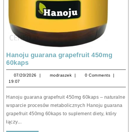
Hanoju guarana grapefruit 450mg
Hanoju
60kaps
guarana
07/20/2026
modraszek
07/20/2026
modraszek
0 Comments
grapefruit
19:07
450mg
60kaps
Hanoju guarana grapefruit 450mg 60kaps – naturalne
wsparcie procesów metabolicznych Hanoju guarana
grapefruit 450mg 60kaps to suplement diety, który
łączy...