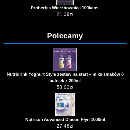
Proherbis Wierzbownica 100kaps.
21.38
zł
Polecamy
Nutridrink Yoghurt Style zestaw na start – miks smaków 8
butelek x 200ml
58.00
zł
Nutrison Advanced Diason Płyn 1000ml
27.48
zł