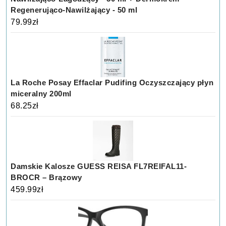
Regenerująco-Nawilżający - 50 ml
79.99
zł
La Roche Posay Effaclar Pudifing Oczyszczający płyn
miceralny 200ml
68.25
zł
Damskie Kalosze GUESS REISA FL7REIFAL11-
BROCR – Brązowy
459.99
zł