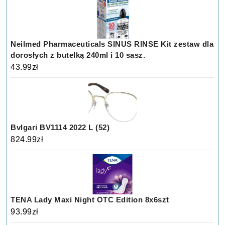
Neilmed Pharmaceuticals SINUS RINSE Kit zestaw dla
dorosłych z butelką 240ml i 10 sasz.
43.99
zł
Bvlgari BV1114 2022 L (52)
824.99
zł
TENA Lady Maxi Night OTC Edition 8x6szt
93.99
zł