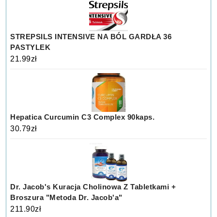
STREPSILS INTENSIVE NA BÓL GARDŁA 36
PASTYLEK
21.99
zł
Hepatica Curcumin C3 Complex 90kaps.
30.79
zł
Dr. Jacob's Kuracja Cholinowa Z Tabletkami +
Broszura "Metoda Dr. Jacob'a"
211.90
zł