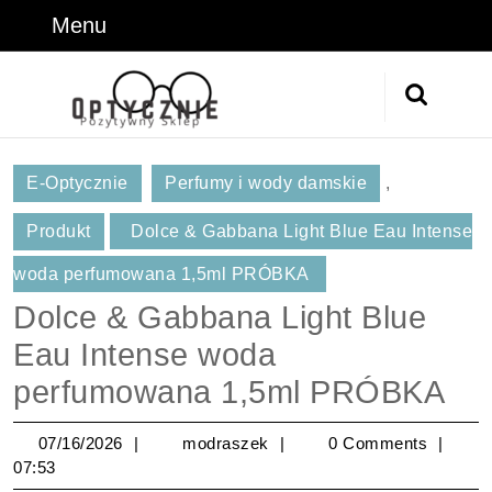
Skip
Menu
Menu
to
content
Skip
Search
to
for:
Content
E-Optycznie
Perfumy i wody damskie
,
Produkt
Dolce & Gabbana Light Blue Eau Intense
woda perfumowana 1,5ml PRÓBKA
Dolce & Gabbana Light Blue
Eau Intense woda
perfumowana 1,5ml PRÓBKA
07/16/2026
modraszek
07/16/2026
modraszek
0 Comments
07:53