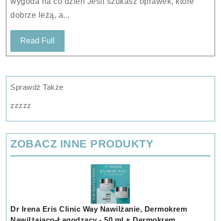
wygoda na co dzień Jeśli szukasz oprawek, które
dobrze leżą, a...
Read
Read Full
Full
Sprawdź Także
zzzzz
ZOBACZ INNE PRODUKTY
Dr Irena Eris Clinic Way Nawilżanie, Dermokrem
Nawilżająco-Łagodzący - 50 ml + Dermokrem