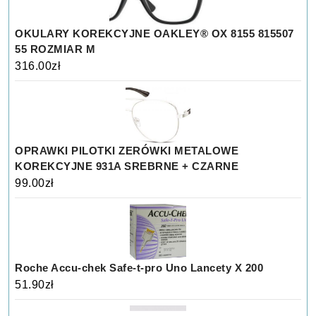
OKULARY KOREKCYJNE OAKLEY® OX 8155 815507
55 ROZMIAR M
316.00
zł
OPRAWKI PILOTKI ZERÓWKI METALOWE
KOREKCYJNE 931A SREBRNE + CZARNE
99.00
zł
Roche Accu-chek Safe-t-pro Uno Lancety X 200
51.90
zł