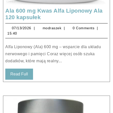
Ala 600 mg Kwas Alfa Liponowy Ala
Ala
120 kapsułek
600
07/13/2026
modraszek
07/13/2026
modraszek
0 Comments
mg
15:40
Kwas
Alfa
Alfa Liponowy (Ala) 600 mg – wsparcie dla układu
Liponowy
nerwowego i pamięci Coraz więcej osób szuka
Ala
dodatków, które mają realny...
120
kapsułek
Read
Read Full
Full