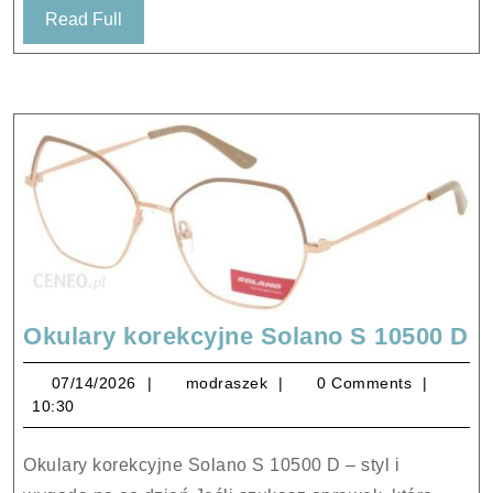
Read
Read Full
Full
O
Okulary korekcyjne Solano S 10500 D
k
07/14/2026
modraszek
07/14/2026
modraszek
0 Comments
S
10:30
S
1
Okulary korekcyjne Solano S 10500 D – styl i
D