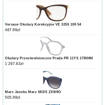
Versace Okulary Korekcyjne VE 3255 108 54
487.99
zł
Okulary Przeciwsłoneczne Prada PR 11YS 17B08N
1 267.63
zł
Marc Jacobs Marc 583/S ZX9/9O
505.99
zł