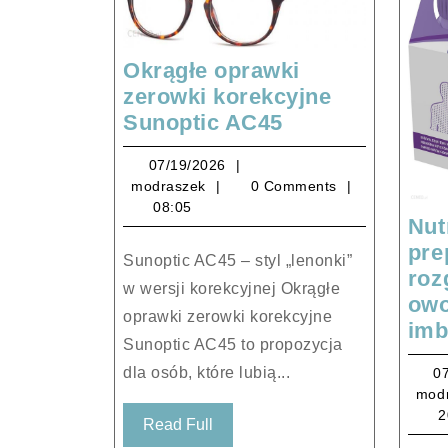
Okrągłe oprawki
zerowki korekcyjne
Okrągłe
Sunoptic AC45
oprawki
07/19/2026
07/19/2026
zerowki
modraszek
modraszek
0 Comments
korekcyjne
08:05
Sunoptic
Nut
AC45
pre
Sunoptic AC45 – styl „lenonki”
roz
w wersji korekcyjnej Okrągłe
owo
oprawki zerowki korekcyjne
imb
Sunoptic AC45 to propozycja
dla osób, które lubią...
0
mod
2
Read
Read Full
Full