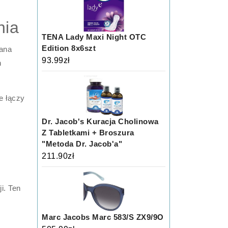
nia
TENA Lady Maxi Night OTC
Edition 8x6szt
bana
93.99
zł
h
e łączy
Dr. Jacob's Kuracja Cholinowa
Z Tabletkami + Broszura
"Metoda Dr. Jacob'a"
211.90
zł
i. Ten
Marc Jacobs Marc 583/S ZX9/9O