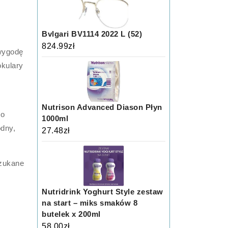
Bvlgari BV1114 2022 L (52)
824.99
zł
 wygodę
okulary
Nutrison Advanced Diason Płyn
go
1000ml
dny,
27.48
zł
szukane
Nutridrink Yoghurt Style zestaw
na start – miks smaków 8
butelek x 200ml
58.00
zł