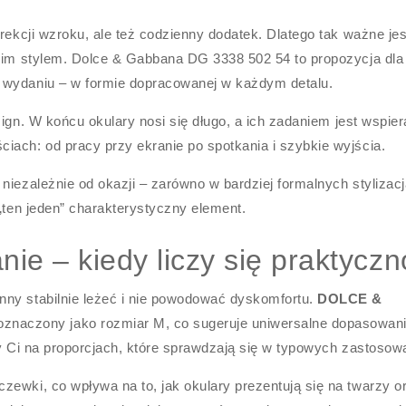
rekcji wzroku, ale też codzienny dodatek. Dlatego tak ważne jes
woim stylem. Dolce & Gabbana DG 3338 502 54 to propozycja dla 
 wydaniu – w formie dopracowanej w każdym detalu.
esign. W końcu okulary nosi się długo, a ich zadaniem jest wspie
iach: od pracy przy ekranie po spotkania i szybkie wyjścia.
niezależnie od okazji – zarówno w bardziej formalnych stylizacj
 „ten jeden” charakterystyczny element.
ie – kiedy liczy się praktyczn
nny stabilnie leżeć i nie powodować dyskomfortu.
DOLCE &
oznaczony jako rozmiar M, co sugeruje uniwersalne dopasowani
ży Ci na proporcjach, które sprawdzają się w typowych zastosow
ewki, co wpływa na to, jak okulary prezentują się na twarzy or