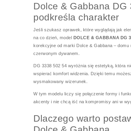
Dolce & Gabbana DG 33
podkreśla charakter
Jeśli szukasz oprawek, które wyglądają jak el
na co dzień, model
DOLCE & GABBANA DG 33
korekcyjne od marki Dolce & Gabbana – domu m
czerwonym dywanem.
DG 3338 502 54 wyróżnia się estetyką, która n
wspierać komfort widzenia. Dzięki temu może
wysmakowany wizerunek.
W tym modelu liczy się połączenie formy i fun
akcenty i nie chcą iść na kompromisy ani w wy
Dlaczego warto postaw
Dolce & Gabbana