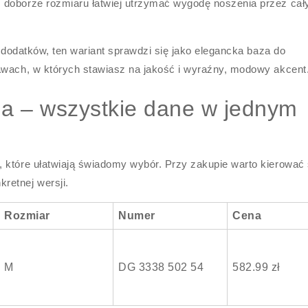
 doborze rozmiaru łatwiej utrzymać wygodę noszenia przez cał
i dodatków, ten wariant sprawdzi się jako elegancka baza do
awach, w których stawiasz na jakość i wyraźny, modowy akcent
na – wszystkie dane w jednym
 które ułatwiają świadomy wybór. Przy zakupie warto kierować 
retnej wersji.
Rozmiar
Numer
Cena
M
DG 3338 502 54
582.99 zł