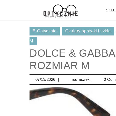
Skip
to
SKLE
content
Skip
to
E-Optycznie
Okulary oprawki i szkła
Content
M
DOLCE & GABBAN
ROZMIAR M
07/19/2026
modraszek
07/19/2026
modraszek
0 Com