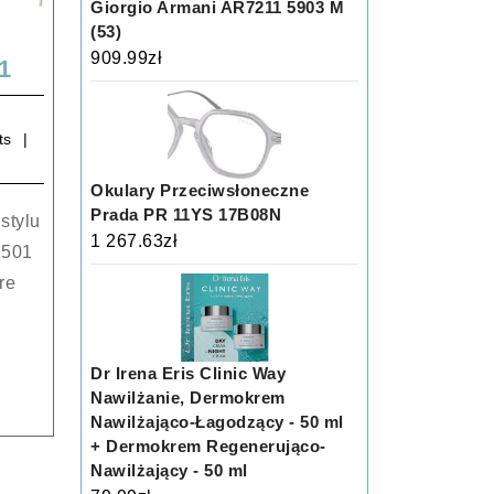
Giorgio Armani AR7211 5903 M
(53)
909.99
zł
Bvlgari
1
Bv
4181
ts
501
Okulary Przeciwsłoneczne
Prada PR 11YS 17B08N
1 267.63
zł
 501
re
Dr Irena Eris Clinic Way
Nawilżanie, Dermokrem
Nawilżająco-Łagodzący - 50 ml
+ Dermokrem Regenerująco-
Nawilżający - 50 ml