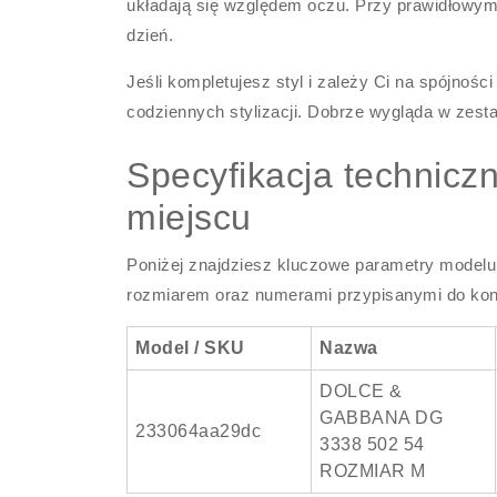
układają się względem oczu. Przy prawidłowym
dzień.
Jeśli kompletujesz styl i zależy Ci na spójnośc
codziennych stylizacji. Dobrze wygląda w zest
Specyfikacja technicz
miejscu
Poniżej znajdziesz kluczowe parametry modelu,
rozmiarem oraz numerami przypisanymi do konk
Model / SKU
Nazwa
DOLCE &
GABBANA DG
233064aa29dc
3338 502 54
ROZMIAR M