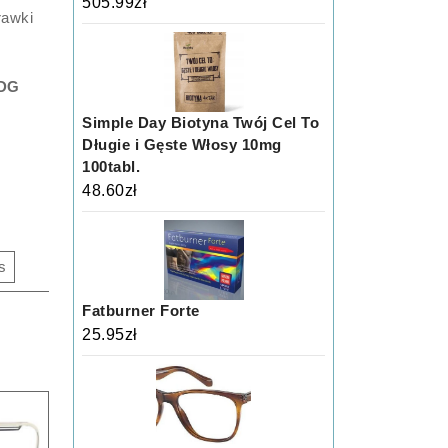
505.99
zł
rawki
DG
Simple Day Biotyna Twój Cel To
Długie i Gęste Włosy 10mg
100tabl.
48.60
zł
s
Fatburner Forte
25.95
zł