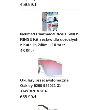
459.99
zł
Neilmed Pharmaceuticals SINUS
RINSE Kit zestaw dla dorosłych
z butelką 240ml i 10 sasz.
43.99
zł
Okulary przeciwsłoneczne
Oakley 9290 929021 31
JAWBREAKER
655.99
zł