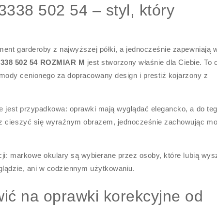
38 502 54 – styl, który
ement garderoby z najwyższej półki, a jednocześnie zapewniają
38 502 54 ROZMIAR M
jest stworzony właśnie dla Ciebie. To 
ody cenionego za dopracowany design i prestiż kojarzony z
ie jest przypadkowa: oprawki mają wyglądać elegancko, a do te
sz cieszyć się wyraźnym obrazem, jednocześnie zachowując mo
kcji: markowe okulary są wybierane przez osoby, które lubią wy
glądzie, ani w codziennym użytkowaniu.
ić na oprawki korekcyjne od