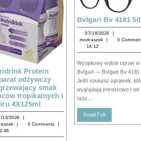
Bvlgari Bv 4181 50
07/18/2026
07/18/2026
modraszek
modraszek
0 Commen
14:12
Wyjątkowy wybór opraw w stylu
ridrink Protein
Bvlgari — Bvlgari Bv 4181
parat odżywczy
Jeśli szukasz oprawek, któ
grzewający smak
wyglądają prestiżowo i od
ców tropikalnych i
razu...
Nutridrink
iru 4X125ml
Protein
Read
Read Full
07/13/2026
7/13/2026
preparat
Full
modraszek
raszek
0 Comments
odżywczy
0:46
rozgrzewający