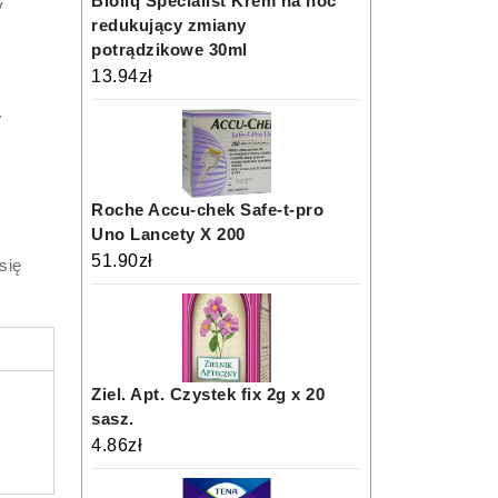
Bioliq Specialist Krem na noc
y
redukujący zmiany
potrądzikowe 30ml
13.94
zł
.
Roche Accu-chek Safe-t-pro
Uno Lancety X 200
51.90
zł
się
Ziel. Apt. Czystek fix 2g x 20
sasz.
4.86
zł