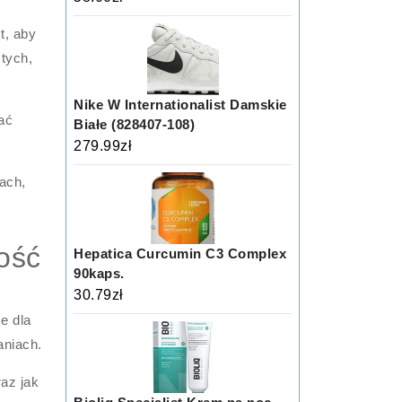
t, aby
tych,
Nike W Internationalist Damskie
rać
Białe (828407-108)
279.99
zł
ach,
ość
Hepatica Curcumin C3 Complex
90kaps.
30.79
zł
e dla
aniach.
az jak