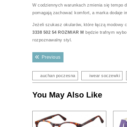
W codziennych warunkach zmienia się tempo dni
pomagają zachować komfort, a marka dodaje im
Jeżeli szukasz okularów, które łączą modowy
3338 502 54 ROZMIAR M
będzie trafnym wybor
rozpoznawalny styl.
Nawigacja
Previous post:
Previous
wpisu
auchan poczesna
iwear soczewki
You May Also Like