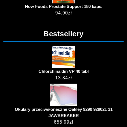
Now Foods Prostate Support 180 kaps.
94.90
zł
Bestsellery
Chlorchinaldin VP 40 tabl
13.84
zł
Okulary przeciwsłoneczne Oakley 9290 929021 31
JAWBREAKER
655.99
zł