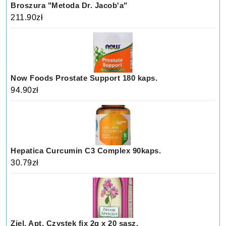
Broszura "Metoda Dr. Jacob'a"
211.90
zł
Now Foods Prostate Support 180 kaps.
94.90
zł
Hepatica Curcumin C3 Complex 90kaps.
30.79
zł
Ziel. Apt. Czystek fix 2g x 20 sasz.