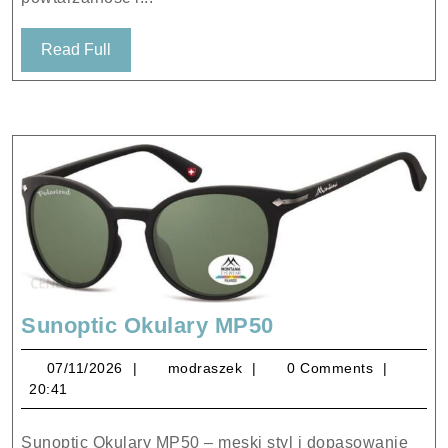
Read
Read Full
Full
Sunoptic
Sunoptic Okulary MP50
Okulary
07/11/2026
modraszek
07/11/2026
modraszek
0 Comments
MP50
20:41
Sunoptic Okulary MP50 – męski styl i dopasowanie