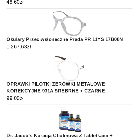
48.60
zł
Okulary Przeciwsłoneczne Prada PR 11YS 17B08N
1 267.63
zł
OPRAWKI PILOTKI ZERÓWKI METALOWE
KOREKCYJNE 931A SREBRNE + CZARNE
99.00
zł
Dr. Jacob's Kuracja Cholinowa Z Tabletkami +