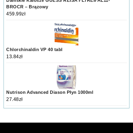
Damskie Kalosze GUESS REISA FL7REIFAL11-
BROCR – Brązowy
459.99
zł
Chlorchinaldin VP 40 tabl
13.84
zł
Nutrison Advanced Diason Płyn 1000ml
27.48
zł