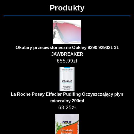
Produkty
Okulary przeciwsłoneczne Oakley 9290 929021 31
JAWBREAKER
655.99
zł
La Roche Posay Effaclar Pudifing Oczyszczający płyn
miceralny 200ml
68.25
zł