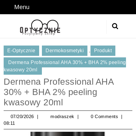
Skip
Menu
Menu
to
content
Skip
Search
to
for:
Content
E-Optycznie
Dermokosmetyki
,
Produkt
Dermena Professional AHA 30% + BHA 2% peeling
kwasowy 20ml
Dermena Professional AHA
30% + BHA 2% peeling
kwasowy 20ml
07/20/2026
modraszek
07/20/2026
modraszek
0 Comments
08:11