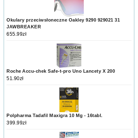
Okulary przeciwsłoneczne Oakley 9290 929021 31
JAWBREAKER
655.99
zł
Roche Accu-chek Safe-t-pro Uno Lancety X 200
51.90
zł
Polpharma Tadafil Maxigra 10 Mg - 16tabl.
399.99
zł