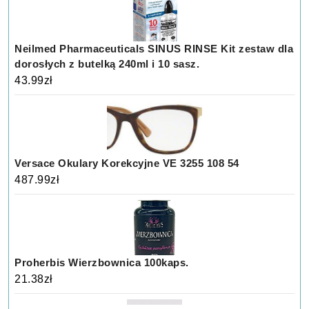
Neilmed Pharmaceuticals SINUS RINSE Kit zestaw dla
dorosłych z butelką 240ml i 10 sasz.
43.99
zł
Versace Okulary Korekcyjne VE 3255 108 54
487.99
zł
Proherbis Wierzbownica 100kaps.
21.38
zł