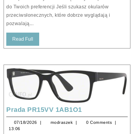
do Twoich preferencji Jeśli szukasz okularów
przeciwsłonecznych, które dobrze wyglądają i
pozwalają...
Read
Read Full
Full
Prada
Prada PR15VV 1AB1O1
PR15VV
07/18/2026
modraszek
07/18/2026
modraszek
0 Comments
1AB1O1
13:06