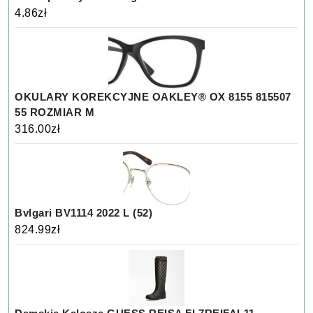
4.86
zł
OKULARY KOREKCYJNE OAKLEY® OX 8155 815507
55 ROZMIAR M
316.00
zł
Bvlgari BV1114 2022 L (52)
824.99
zł