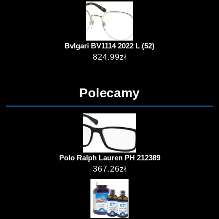
Bvlgari BV1114 2022 L (52)
824.99
zł
Polecamy
Polo Ralph Lauren PH 212389
367.26
zł