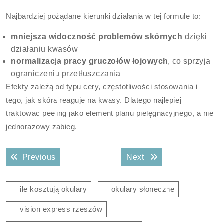
Najbardziej pożądane kierunki działania w tej formule to:
mniejsza widoczność problemów skórnych
dzięki
działaniu kwasów
normalizacja pracy gruczołów łojowych
, co sprzyja
ograniczeniu przetłuszczania
Efekty zależą od typu cery, częstotliwości stosowania i
tego, jak skóra reaguje na kwasy. Dlatego najlepiej
traktować peeling jako element planu pielęgnacyjnego, a nie
jednorazowy zabieg.
Nawigacja
Previous post:
Next post:
Previous
Next
wpisu
ile kosztują okulary
okulary słoneczne
vision express rzeszów