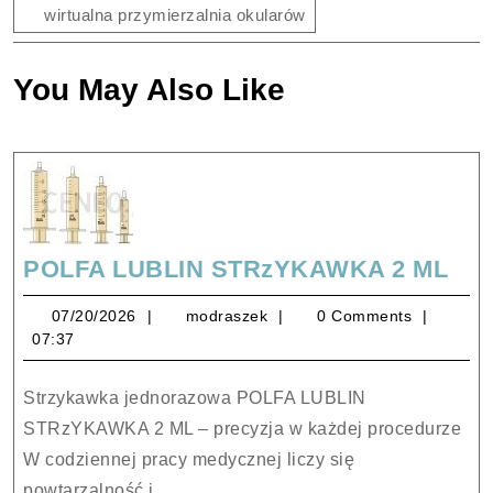
wirtualna przymierzalnia okularów
You May Also Like
PO
POLFA LUBLIN STRzYKAWKA 2 ML
LUB
07/20/2026
modraszek
07/20/2026
modraszek
0 Comments
ST
07:37
2
ML
Strzykawka jednorazowa POLFA LUBLIN
STRzYKAWKA 2 ML – precyzja w każdej procedurze
W codziennej pracy medycznej liczy się
powtarzalność i...