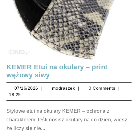
KEMER Etui na okulary – print
KEMER
wężowy siwy
Etui
07/16/2026
modraszek
07/16/2026
modraszek
0 Comments
na
18:29
okulary
–
Stylowe etui na okulary KEMER – ochrona z
print
charakterem Jeśli nosisz okulary na co dzień, wiesz,
wężowy
że liczy się nie...
siwy