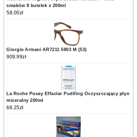
smaków 8 butelek x 200ml
58.00
zł
Giorgio Armani AR7211 5903 M (53)
909.99
zł
La Roche Posay Effaclar Pudifing Oczyszczający płyn
miceralny 200ml
68.25
zł