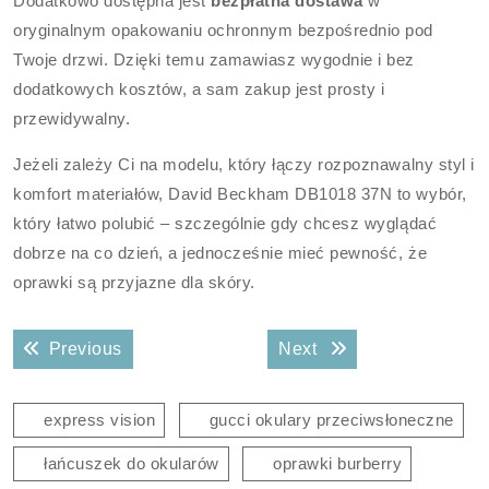
Dodatkowo dostępna jest
bezpłatna dostawa
w
oryginalnym opakowaniu ochronnym bezpośrednio pod
Twoje drzwi. Dzięki temu zamawiasz wygodnie i bez
dodatkowych kosztów, a sam zakup jest prosty i
przewidywalny.
Jeżeli zależy Ci na modelu, który łączy rozpoznawalny styl i
komfort materiałów, David Beckham DB1018 37N to wybór,
który łatwo polubić – szczególnie gdy chcesz wyglądać
dobrze na co dzień, a jednocześnie mieć pewność, że
oprawki są przyjazne dla skóry.
Nawigacja
Previous post:
Next post:
Previous
Next
wpisu
express vision
gucci okulary przeciwsłoneczne
łańcuszek do okularów
oprawki burberry