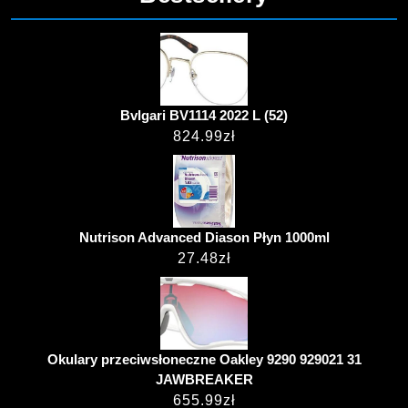
Bvlgari BV1114 2022 L (52)
824.99
zł
Nutrison Advanced Diason Płyn 1000ml
27.48
zł
Okulary przeciwsłoneczne Oakley 9290 929021 31
JAWBREAKER
655.99
zł