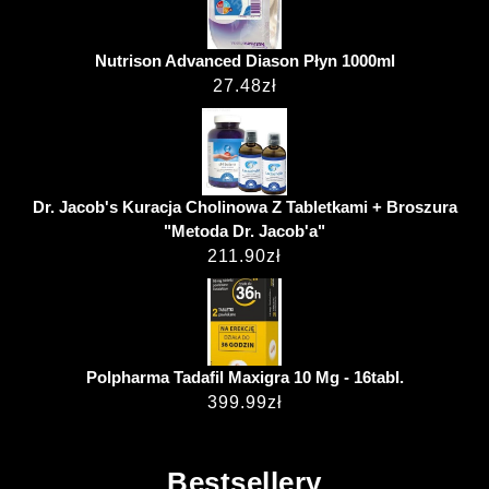
Nutrison Advanced Diason Płyn 1000ml
27.48
zł
Dr. Jacob's Kuracja Cholinowa Z Tabletkami + Broszura
"Metoda Dr. Jacob'a"
211.90
zł
Polpharma Tadafil Maxigra 10 Mg - 16tabl.
399.99
zł
Bestsellery