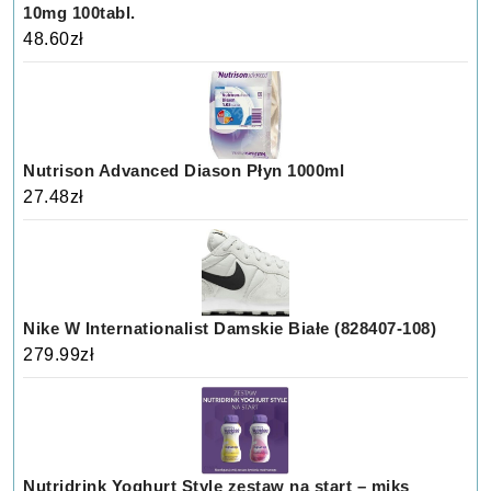
10mg 100tabl.
48.60
zł
Nutrison Advanced Diason Płyn 1000ml
27.48
zł
Nike W Internationalist Damskie Białe (828407-108)
279.99
zł
Nutridrink Yoghurt Style zestaw na start – miks