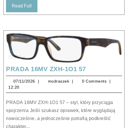
Read
Read Full
Full
PRADA
PRADA 16MV ZXH-1O1 57
16MV
07/11/2026
modraszek
07/11/2026
modraszek
0 Comments
ZXH-
12:20
1O1
57
PRADA 16MV ZXH-1O1 57 – styl, który przyciąga
spojrzenia Jeśli szukasz oprawek, które wyglądają
nowocześnie, a jednocześnie potrafią podkreślić
charakter...