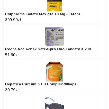
Polpharma Tadafil Maxigra 10 Mg - 16tabl.
399.99
zł
Roche Accu-chek Safe-t-pro Uno Lancety X 200
51.90
zł
Hepatica Curcumin C3 Complex 90kaps.
30.79
zł