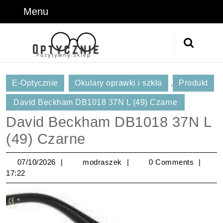
Skip
Menu
Menu
to
content
Skip
Search
to
for:
Content
E-Optycznie
Okulary oprawki i szkła
,
Produkt
David Beckham DB1018 37N L (49) Czarne
David Beckham DB1018 37N L
(49) Czarne
07/10/2026
modraszek
07/10/2026
modraszek
0 Comments
17:22