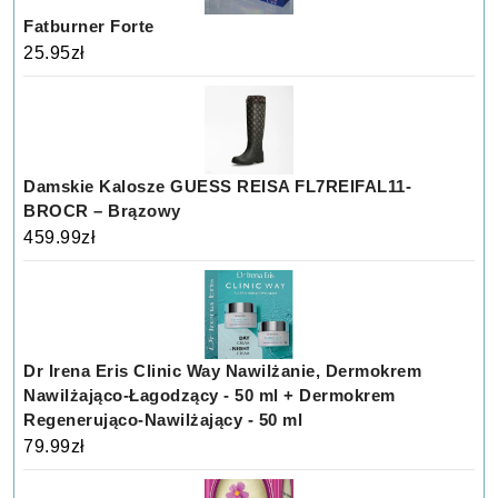
Fatburner Forte
25.95
zł
Damskie Kalosze GUESS REISA FL7REIFAL11-
BROCR – Brązowy
459.99
zł
Dr Irena Eris Clinic Way Nawilżanie, Dermokrem
Nawilżająco-Łagodzący - 50 ml + Dermokrem
Regenerująco-Nawilżający - 50 ml
79.99
zł