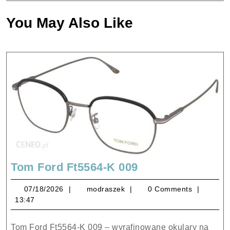
You May Also Like
Tom
Tom Ford Ft5564-K 009
Ford
07/18/2026
modraszek
07/18/2026
modraszek
0 Comments
Ft5564-
13:47
K
009
Tom Ford Ft5564-K 009 – wyrafinowane okulary na