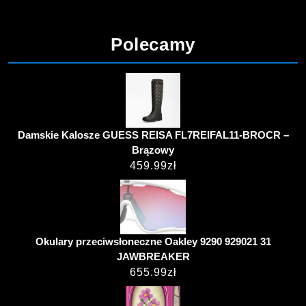
Polecamy
Damskie Kalosze GUESS REISA FL7REIFAL11-BROCR –
Brązowy
459.99
zł
Okulary przeciwsłoneczne Oakley 9290 929021 31
JAWBREAKER
655.99
zł