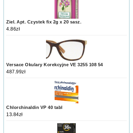
Ziel. Apt. Czystek fix 2g x 20 sasz.
4.86
zł
Versace Okulary Korekcyjne VE 3255 108 54
487.99
zł
Chlorchinaldin VP 40 tabl
13.84
zł