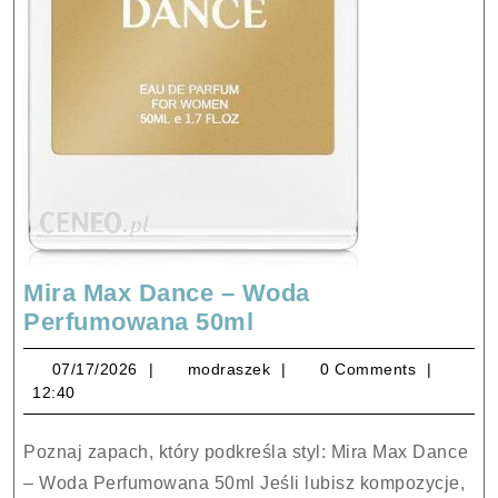
Mira Max Dance – Woda
Mira
Perfumowana 50ml
Max
07/17/2026
modraszek
07/17/2026
modraszek
0 Comments
Dance
12:40
–
Woda
Poznaj zapach, który podkreśla styl: Mira Max Dance
Perfumowana
– Woda Perfumowana 50ml Jeśli lubisz kompozycje,
50ml