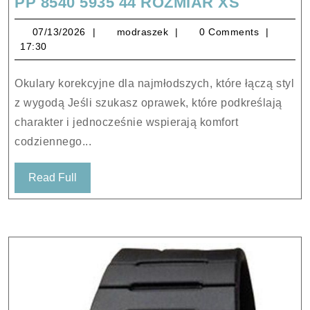
OKULAR
PP 8540 5935 44 ROZMIAR XS
KOREKC
07/13/2026
modraszek
07/13/2026
modraszek
0 Comments
DZIECIĘ
17:30
POLO
RALPH
Okulary korekcyjne dla najmłodszych, które łączą styl
LAUREN
z wygodą Jeśli szukasz oprawek, które podkreślają
PP
charakter i jednocześnie wspierają komfort
8540
codziennego...
5935
44
Read
Read Full
ROZMIA
Full
XS