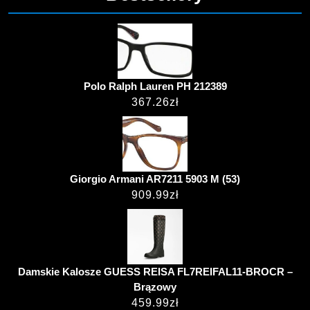
Polo Ralph Lauren PH 212389
367.26
zł
Giorgio Armani AR7211 5903 M (53)
909.99
zł
Damskie Kalosze GUESS REISA FL7REIFAL11-BROCR –
Brązowy
459.99
zł