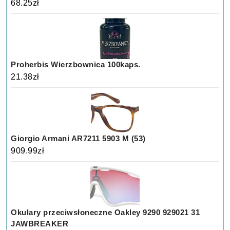
68.25
zł
Proherbis Wierzbownica 100kaps.
21.38
zł
Giorgio Armani AR7211 5903 M (53)
909.99
zł
Okulary przeciwsłoneczne Oakley 9290 929021 31
JAWBREAKER