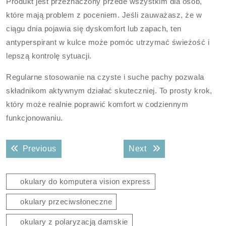
Produkt jest przeznaczony przede wszystkim dla osób,
które mają problem z poceniem. Jeśli zauważasz, że w
ciągu dnia pojawia się dyskomfort lub zapach, ten
antyperspirant w kulce może pomóc utrzymać świeżość i
lepszą kontrolę sytuacji.
Regularne stosowanie na czyste i suche pachy pozwala
składnikom aktywnym działać skuteczniej. To prosty krok,
który może realnie poprawić komfort w codziennym
funkcjonowaniu.
Nawigacja
Previous post:
Next post:
Previous
Next
wpisu
okulary do komputera vision express
okulary przeciwsłoneczne
okulary z polaryzacją damskie