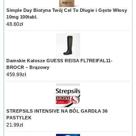
Simple Day Biotyna Twój Cel To Długie i Gęste Włosy
10mg 100tabl.
48.60
zł
Damskie Kalosze GUESS REISA FL7REIFAL11-
BROCR – Brązowy
459.99
zł
STREPSILS INTENSIVE NA BÓL GARDŁA 36
PASTYLEK
21.99
zł