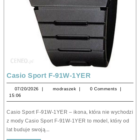
Casio
Casio Sport F-91W-1YER
Sport
07/20/2026
modraszek
07/20/2026
modraszek
0 Comments
F-
15:06
91W-
1YER
Casio Sport F-91W-1YER – ikona, która nie wychodzi
z mody Casio Sport F-91W-1YER to model, który od
lat buduje swoją...