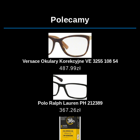
Polecamy
Versace Okulary Korekcyjne VE 3255 108 54
487.99
zł
Polo Ralph Lauren PH 212389
367.26
zł