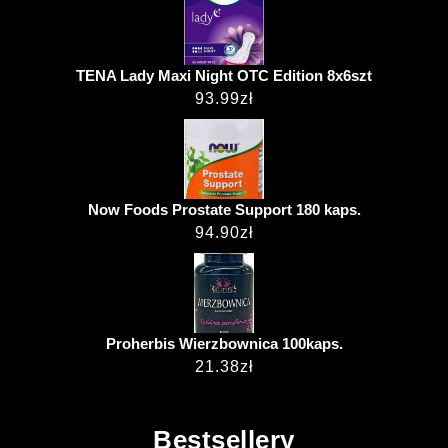
TENA Lady Maxi Night OTC Edition 8x6szt
93.99
zł
Now Foods Prostate Support 180 kaps.
94.90
zł
Proherbis Wierzbownica 100kaps.
21.38
zł
Bestsellery