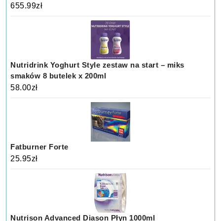
655.99
zł
Nutridrink Yoghurt Style zestaw na start – miks
smaków 8 butelek x 200ml
58.00
zł
Fatburner Forte
25.95
zł
Nutrison Advanced Diason Płyn 1000ml