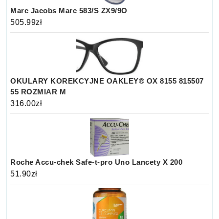
Marc Jacobs Marc 583/S ZX9/9O
505.99
zł
OKULARY KOREKCYJNE OAKLEY® OX 8155 815507
55 ROZMIAR M
316.00
zł
Roche Accu-chek Safe-t-pro Uno Lancety X 200
51.90
zł