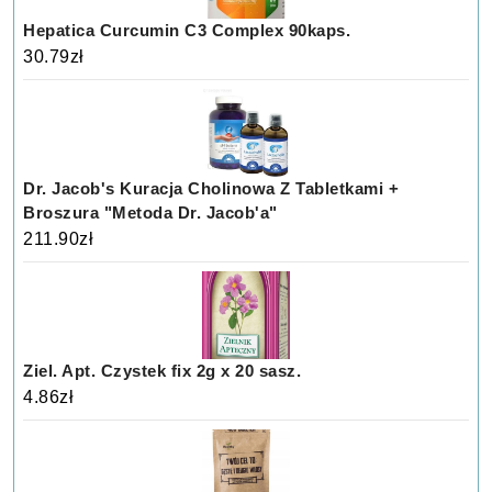
Hepatica Curcumin C3 Complex 90kaps.
30.79
zł
Dr. Jacob's Kuracja Cholinowa Z Tabletkami +
Broszura "Metoda Dr. Jacob'a"
211.90
zł
Ziel. Apt. Czystek fix 2g x 20 sasz.
4.86
zł